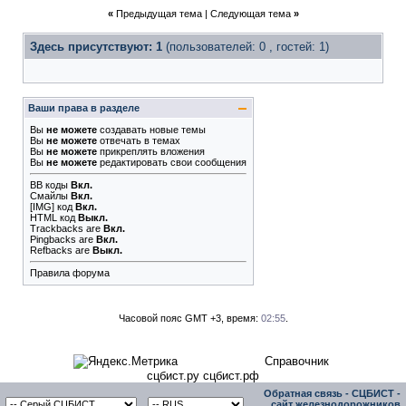
«
Предыдущая тема
|
Следующая тема
»
Здесь присутствуют: 1
(пользователей: 0 , гостей: 1)
Ваши права в разделе
Вы
не можете
создавать новые темы
Вы
не можете
отвечать в темах
Вы
не можете
прикреплять вложения
Вы
не можете
редактировать свои сообщения
BB коды
Вкл.
Смайлы
Вкл.
[IMG]
код
Вкл.
HTML код
Выкл.
Trackbacks
are
Вкл.
Pingbacks
are
Вкл.
Refbacks
are
Выкл.
Правила форума
Часовой пояс GMT +3, время:
02:55
.
Справочник
сцбист.ру сцбист.рф
Обратная связь
-
СЦБИСТ -
сайт железнодорожников