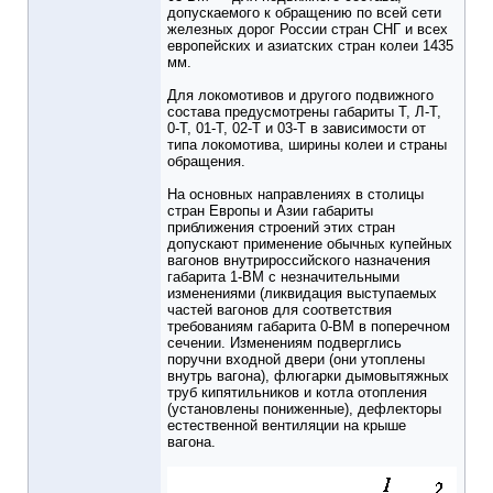
допускаемого к обращению по всей сети
железных дорог России стран СНГ и всех
европейских и азиатских стран колеи 1435
мм.
Для локомотивов и другого подвижного
состава предусмотрены габариты Т, Л-Т,
0-Т, 01-Т, 02-Т и 03-Т в зависимости от
типа локомотива, ширины колеи и страны
обращения.
На основных направлениях в столицы
стран Европы и Азии габариты
приближения строений этих стран
допускают применение обычных купейных
вагонов внутрироссийского назначения
габарита 1-ВМ с незначительными
изменениями (ликвидация выступаемых
частей вагонов для соответствия
требованиям габарита 0-ВМ в поперечном
сечении. Изменениям подверглись
поручни входной двери (они утоплены
внутрь вагона), флюгарки дымовытяжных
труб кипятильников и котла отопления
(установлены пониженные), дефлекторы
естественной вентиляции на крыше
вагона.