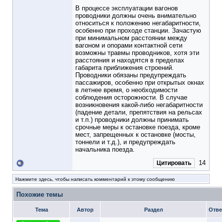
В процессе эксплуатации вагонов
проводники должны очень внимательно
относиться к положению негабаритности,
особенно при проходе станции. Зачастую
при минимальном расстоянии между
вагоном и опорами контактной сети
возможны травмы проводников, хотя эти
расстояния и находятся в пределах
габарита приближения строений.
Проводники обязаны предупреждать
пассажиров, особенно при открытых окнах
в летнее время, о необходимости
соблюдения осторожности. В случае
возникновения какой-либо негабаритности
(падение детали, препятствия на рельсах
и т.п.) проводники должны принимать
срочные меры к остановке поезда, кроме
мест, запрещенных к остановке (мосты,
тоннели и т.д.), и предупреждать
начальника поезда.
14
Цитировать
Нажмите здесь, чтобы написать комментарий к этому сообщению
Похожие темы
Тема
Автор
Раздел
Отве