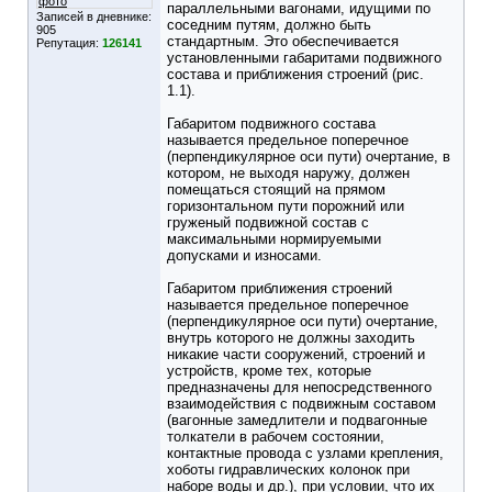
фото
параллельными вагонами, идущими по
Записей в дневнике:
соседним путям, должно быть
905
стандартным. Это обеспечивается
Репутация:
126141
установленными габаритами подвижного
состава и приближения строений (рис.
1.1).
Габаритом подвижного состава
называется предельное поперечное
(перпендикулярное оси пути) очертание, в
котором, не выходя наружу, должен
помещаться стоящий на прямом
горизонтальном пути порожний или
груженый подвижной состав с
максимальными нормируемыми
допусками и износами.
Габаритом приближения строений
называется предельное поперечное
(перпендикулярное оси пути) очертание,
внутрь которого не должны заходить
никакие части сооружений, строений и
устройств, кроме тех, которые
предназначены для непосредственного
взаимодействия с подвижным составом
(вагонные замедлители и подвагонные
толкатели в рабочем состоянии,
контактные провода с узлами крепления,
хоботы гидравлических колонок при
наборе воды и др.), при условии, что их