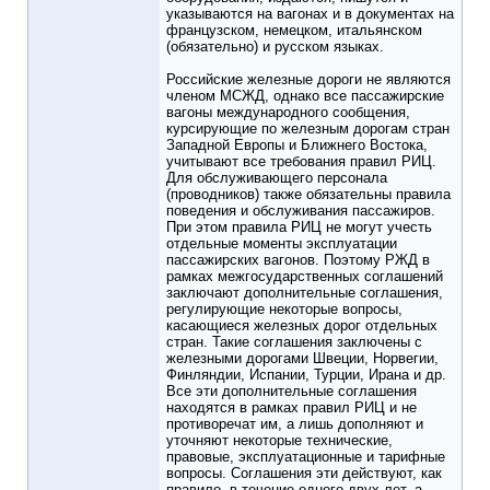
указываются на вагонах и в документах на
французском, немецком, итальянском
(обязательно) и русском языках.
Российские железные дороги не являются
членом МСЖД, однако все пассажирские
вагоны международного сообщения,
курсирующие по железным дорогам стран
Западной Европы и Ближнего Востока,
учитывают все требования правил РИЦ.
Для обслуживающего персонала
(проводников) также обязательны правила
поведения и обслуживания пассажиров.
При этом правила РИЦ не могут учесть
отдельные моменты эксплуатации
пассажирских вагонов. Поэтому РЖД в
рамках межгосударственных соглашений
заключают дополнительные соглашения,
регулирующие некоторые вопросы,
касающиеся железных дорог отдельных
стран. Такие соглашения заключены с
железными дорогами Швеции, Норвегии,
Финляндии, Испании, Турции, Ирана и др.
Все эти дополнительные соглашения
находятся в рамках правил РИЦ и не
противоречат им, а лишь дополняют и
уточняют некоторые технические,
правовые, эксплуатационные и тарифные
вопросы. Соглашения эти действуют, как
правило, в течение одного-двух лет, а