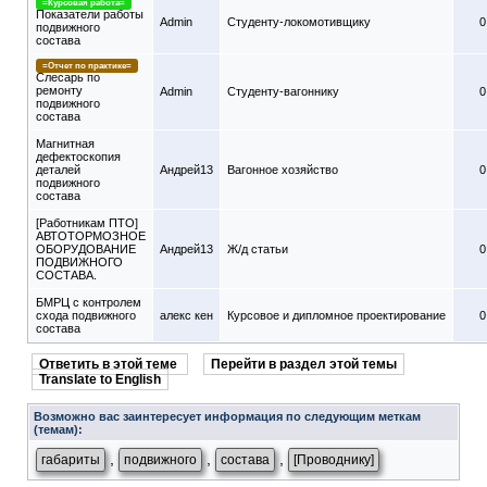
=Курсовая работа=
Показатели работы
Admin
Студенту-локомотивщику
0
подвижного
состава
=Отчет по практике=
Слесарь по
ремонту
Admin
Студенту-вагоннику
0
подвижного
состава
Магнитная
дефектоскопия
деталей
Андрей13
Вагонное хозяйство
0
подвижного
состава
[Работникам ПТО]
АВТОТОРМОЗНОЕ
ОБОРУДОВАНИЕ
Андрей13
Ж/д статьи
0
ПОДВИЖНОГО
СОСТАВА.
БМРЦ с контролем
схода подвижного
алекс кен
Курсовое и дипломное проектирование
0
состава
Ответить в этой теме
Перейти в раздел этой темы
Translate to English
Возможно вас заинтересует информация по следующим меткам
(темам):
,
,
,
габариты
подвижного
состава
[Проводнику]