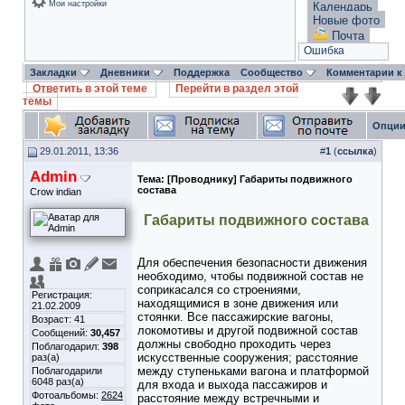
Мои настройки
Календарь
Новые фото
Почта
Ошибка
Закладки
Дневники
Поддержка
Сообщество
Комментарии к
Ответить в этой теме
Перейти в раздел этой
темы
Опции
29.01.2011, 13:36
#
1
(
ссылка
)
Admin
Тема:
[Проводнику] Габариты подвижного
состава
Crow indian
Габариты подвижного состава
Для обеспечения безопасности движения
необходимо, чтобы подвижной состав не
соприкасался со строениями,
Регистрация:
находящимися в зоне движения или
21.02.2009
стоянки. Все пассажирские вагоны,
Возраст: 41
локомотивы и другой подвижной состав
Сообщений:
30,457
должны свободно проходить через
Поблагодарил:
398
искусственные сооружения; расстояние
раз(а)
между ступеньками вагона и платформой
Поблагодарили
6048 раз(а)
для входа и выхода пассажиров и
Фотоальбомы:
2624
расстояние между встречными и