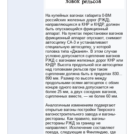
На купейных вагонах габарита 0-ВМ
российских железных дорог (РЖД),
направляющихся в КНР и КНДР, должен
быть опускающийся фрикционный
аппарат. На пунктах перестановки вагонов
фрикционный аппарат опускают, снимают
автосцепку СА-3 и устанавливают
специальную автосцепку, у которой
головка типа «Джанея». В этом случае
условно допускается сцепление вагонов
РЖД с вагонами железных дорог КНР или
КНДР. Высота продольной оси автосцепки
над головками рельсов при таком
сцеплении должна быть в пределах 830...
890 мм. Размер по высоте между
продольными осями автосцепок с обоих
концов одного вагона допускается не
более 25 мм, а двух соседних вагонов,
сцепленных вместе, — не более 60 мм.
Аналогичным изменениям подвергают
открытые вагоны постройки Тверского
вагоностроительного завода и вагоны-
рестораны. Как правило, вагоны-
рестораны РЖД за границу не
направляют. Исключение составляют
поезда, следующие в Финляндию, где