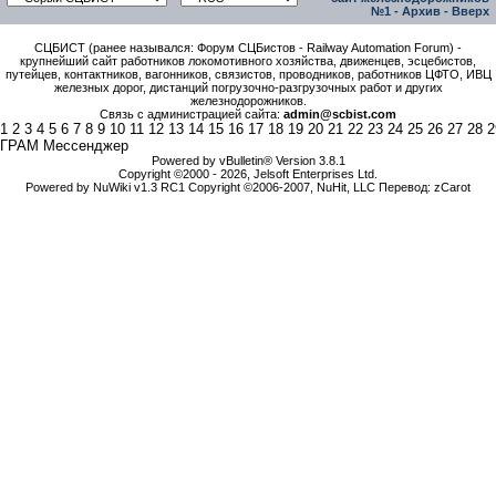
№1
-
Архив
-
Вверх
СЦБИСТ (ранее назывался: Форум СЦБистов - Railway Automation Forum) -
крупнейший сайт работников локомотивного хозяйства, движенцев, эсцебистов,
путейцев, контактников, вагонников, связистов, проводников, работников ЦФТО, ИВЦ
железных дорог, дистанций погрузочно-разгрузочных работ и других
железнодорожников.
Связь с администрацией сайта:
admin@scbist.com
1
2
3
4
5
6
7
8
9
10
11
12
13
14
15
16
17
18
19
20
21
22
23
24
25
26
27
28
2
ГРАМ Мессенджер
Powered by vBulletin® Version 3.8.1
Copyright ©2000 - 2026, Jelsoft Enterprises Ltd.
Powered by NuWiki v1.3 RC1 Copyright ©2006-2007, NuHit, LLC Перевод: zCarot