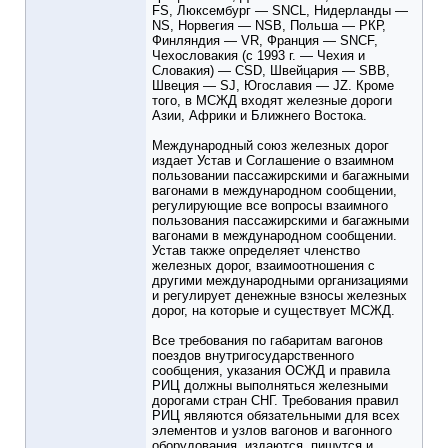
FS, Люксембург — SNCL, Нидерланды —
NS, Норвегия — NSB, Польша — РКР,
Финляндия — VR, Франция — SNCF,
Чехословакия (с 1993 г. — Чехия и
Словакия) — CSD, Швейцария — SBB,
Швеция — SJ, Югославия — JZ. Кроме
того, в МСЖД входят железные дороги
Азии, Африки и Ближнего Востока.
Международный союз железных дорог
издает Устав и Соглашение о взаимном
пользовании пассажирскими и багажными
вагонами в международном сообщении,
регулирующие все вопросы взаимного
пользования пассажирскими и багажными
вагонами в международном сообщении.
Устав также определяет членство
железных дорог, взаимоотношения с
другими международными организациями
и регулирует денежные взносы железных
дорог, на которые и существует МСЖД.
Все требования по габаритам вагонов
поездов внутригосударственного
сообщения, указания ОСЖД и правила
РИЦ должны выполняться железными
дорогами стран СНГ. Требования правил
РИЦ являются обязательными для всех
элементов и узлов вагонов и вагонного
оборудования, издаются, пишутся и