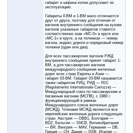
габарит и ширина колеи допускают их
эксплуатацию.
Габариты 0-ВМ и 1-ВМ мало отличаются
друг от друга, поэтому для отличия от
вагонов внутреннего сообщения на кузове
вагонов указанных габаритов ставится
соответственно знак «МС-0» в круге или
«МС-1» в круге, а на тележках — номер
вагона, индекс дороги и порядковый номер
тележки (один или два).
Для всех пассажирских вагонов РЖД
внутреннего сообщения принят габарит 1-
ВМ, а для пассажирских вагонов
международного сообщения железных
дорог всех стран Европы и Азии —
габарит 03-ВМ. Габарит 03-ВМ называется
также габаритом РИЦ; РИД — R1C
(Regolamento Internationale Carrozze) —
Международный союз по пассажирским и
багажным вагонам (МСПВ), с 1980 г.
функционирующий в рамках
Международного союза железных дорог
(МСЖД). Членами МСЖД являются все
европейские железные дороги следующих
стран: Австрия — ОВВ1, Болгария —
BDZ, Бельгия — SNCB, Великобритания
— BR, Венгрия — MAV, Германия — DB,
Греция — СН, Дания — DSB, Италия —