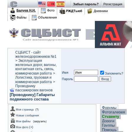
Забыл пароль?
Регистрация
Балуев Н.Н.
Фото
РЖДТьюб
Дневники
Файлы
Объявления
СЦБИСТ - сайт
железнодорожников №1
>
Эксплуатация
железных дорог, вагоны,
контактная сеть, связь,
Имя
коммерческая работа
>
Запомнить?
Логистика, грузовая и
Пароль
коммерческая работа
>
Проводнику
пассажирских вагонов
[Проводнику] Габариты
подвижного состава
Форумы
Моя страница
(
?
)
Фотогалерея
Новые сообщения
Студенту
Дороги
Мои файлы
(
загрузить
)
Группы
(
+
)
Мои фото
Помощь