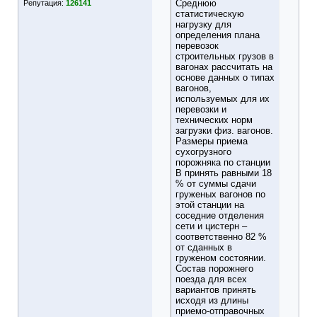
Среднюю
Репутация:
126141
статистическую
нагрузку для
определения плана
перевозок
строительных грузов в
вагонах рассчитать на
основе данных о типах
вагонов,
используемых для их
перевозки и
технических норм
загрузки физ. вагонов.
Размеры приема
сухогрузного
порожняка по станции
В принять равными 18
% от суммы сдачи
груженых вагонов по
этой станции на
соседние отделения
сети и цистерн –
соответственно 82 %
от сданных в
груженом состоянии.
Состав порожнего
поезда для всех
вариантов принять
исходя из длины
приемо-отправочных