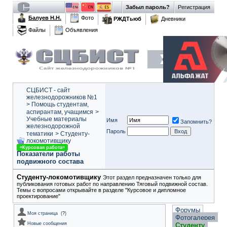
Забыл пароль?
Регистрация
Балуев Н.Н.
Фото
РЖДТьюб
Дневники
Файлы
Объявления
СЦБИСТ - сайт
железнодорожников №1
>
Помощь студентам,
аспирантам, учащимся
>
Учебные материалы
Имя
Запомнить?
железнодорожной
Пароль
тематики
>
Студенту-
локомотивщику
=Курсовая работа=
Показатели работы
подвижного состава
Студенту-локомотивщику
Этот раздел предназначен только для
публикования готовых работ по направлению Тяговый подвижной состав.
Темы с вопросами открывайте в разделе "Курсовое и дипломное
проектирование"
Форумы
Моя страница
(
?
)
Фотогалерея
Новые сообщения
Студенту