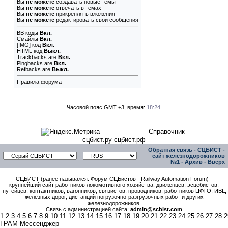
Вы
не можете
создавать новые темы
Вы
не можете
отвечать в темах
Вы
не можете
прикреплять вложения
Вы
не можете
редактировать свои сообщения
BB коды
Вкл.
Смайлы
Вкл.
[IMG]
код
Вкл.
HTML код
Выкл.
Trackbacks
are
Вкл.
Pingbacks
are
Вкл.
Refbacks
are
Выкл.
Правила форума
Часовой пояс GMT +3, время:
18:24
.
Справочник
сцбист.ру сцбист.рф
Обратная связь
-
СЦБИСТ -
сайт железнодорожников
№1
-
Архив
-
Вверх
СЦБИСТ (ранее назывался: Форум СЦБистов - Railway Automation Forum) -
крупнейший сайт работников локомотивного хозяйства, движенцев, эсцебистов,
путейцев, контактников, вагонников, связистов, проводников, работников ЦФТО, ИВЦ
железных дорог, дистанций погрузочно-разгрузочных работ и других
железнодорожников.
Связь с администрацией сайта:
admin@scbist.com
1
2
3
4
5
6
7
8
9
10
11
12
13
14
15
16
17
18
19
20
21
22
23
24
25
26
27
28
2
ГРАМ Мессенджер