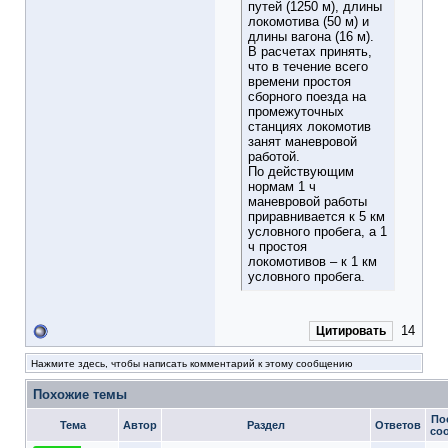
путей (1250 м), длины
локомотива (50 м) и
длины вагона (16 м).
В расчетах принять,
что в течение всего
времени простоя
сборного поезда на
промежуточных
станциях локомотив
занят маневровой
работой.
По действующим
нормам 1 ч
маневровой работы
приравнивается к 5 км
условного пробега, а 1
ч простоя
локомотивов – к 1 км
условного пробега.
14
Цитировать
Нажмите здесь, чтобы написать комментарий к этому сообщению
Похожие темы
По
Тема
Автор
Раздел
Ответов
со