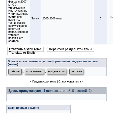
февраля 2007
г. - Об
утверждении
Инструкции по
учету наличия,
состояния,
15
Толян
2005-2008 годы
0
ремонта,
технического
обслуживания,
работы и
использовании
тягового
подвижного
состава
Ответить в этой теме
Перейти в раздел этой темы
Translate to English
Возможно вас заинтересует информация по следующим меткам
(темам):
,
,
,
работы
показатели
подвижного
состава
«
Предыдущая тема
|
Следующая тема
»
Здесь присутствуют: 1
(пользователей: 0 , гостей: 1)
Ваши права в разделе