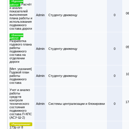
=Курсовая
Расчёт
работа=
и анализ
показателей
06
выполнения
Admin
Студенту-движeнцу
0
плана работы и
использования
подвижного
состава дороги
=Курсовая
работа=
Разработка
годового плана
05
работы
Admin
Студенту-движeнцу
0
подвижного
состава на
отделении
дороги
[Мет. указания]
Годовой план
10
работы
Admin
Студенту-движeнцу
0
подвижного
состава
Учет и анализ
работы
средств
контроля
17
технического
Admin
Системы централизации и блокировки
0
состояния
подвижного
состава П-КПС
(АСУ-Ш-2)
=Распоряжение=
173р от 8