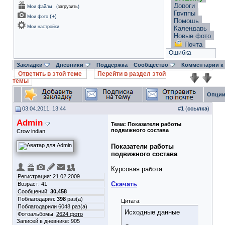
Дороги
Мои файлы
(
загрузить
)
Группы
(
+
)
Мои фото
Помощь
Мои настройки
Календарь
Новые фото
Почта
Ошибка
Закладки
Дневники
Поддержка
Сообщество
Комментарии к
Ответить в этой теме
Перейти в раздел этой
темы
Опции
03.04.2011, 13:44
#
1
(
ссылка
)
Admin
Тема:
Показатели работы
подвижного состава
Crow indian
Показатели работы
подвижного состава
Курсовая работа
Регистрация: 21.02.2009
Скачать
Возраст: 41
Сообщений:
30,458
Поблагодарил:
398
раз(а)
Цитата:
Поблагодарили 6048 раз(а)
Исходные данные
Фотоальбомы:
2624 фото
Записей в дневнике:
905