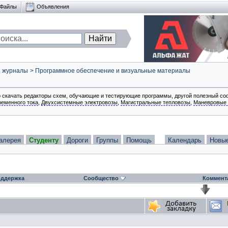
Файлы
Объявления
и журналы
>
Программное обеспечение и визуальные материалы
 скачать редакторы схем, обучающие и тестирующие программы, другой полезный со
ременного тока
,
Двухсистемные электровозы
,
Магистральные тепловозы
,
Маневровые 
алерея
Студенту
Дороги
Группы
Помощь
Календарь
Новы
ддержка
Сообщество
Коммент