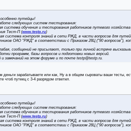
особенно путейцы!
аботе следующих систем тестирования:
я система обучения и тестирования работников путевого хозяйства tes
ния Тест-П (
www.testp.ru
)
ая система контроля знаний в сети РЖД, в части вопросов для путей
отников ОАО "РЖД" в соответствии с Приказом 28Ц ("90 вопросов"), к
слабая, сообщений не присылают, только при личной встрече высказы
отки программ, базы вопросов и подготовки новых версий.
 и замечаний на этом форуме и по почте
testp@testp.ru
.
ом деньги зарабатываете или как, Ну а в общем сыроваты ваши тесты, ес
те чтоб путеец с 3-4 разрядом ответил.
особенно путейцы!
аботе следующих систем тестирования:
я система обучения и тестирования работников путевого хозяйства tes
ния Тест-П (
www.testp.ru
)
ая система контроля знаний в сети РЖД, в части вопросов для путей
отников ОАО "РЖД" в соответствии с Приказом 28Ц ("90 вопросов"), к