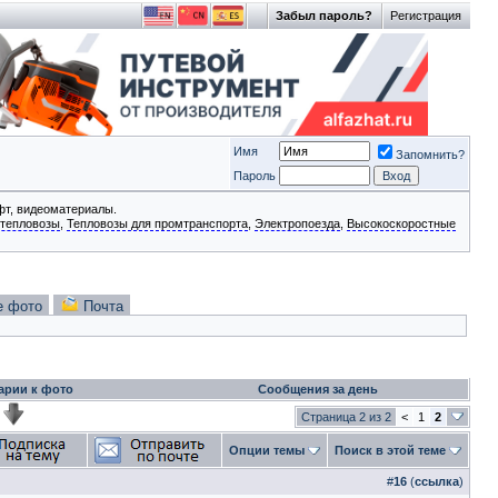
Забыл пароль?
Регистрация
Имя
Запомнить?
Пароль
фт, видеоматериалы.
тепловозы
,
Тепловозы для промтранспорта
,
Электропоезда
,
Высокоскоростные
е фото
Почта
арии к фото
Сообщения за день
Страница 2 из 2
<
1
2
Опции темы
Поиск в этой теме
#
16
(
ссылка
)