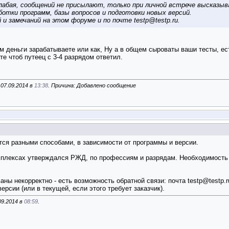
слабая, сообщений не присылают, только при личной встрече высказы
отки программ, базы вопросов и подготовки новых версий.
 и замечаний на этом форуме и по почте
testp@testp.ru
.
ом деньги зарабатываете или как, Ну а в общем сыроваты ваши тесты, ес
те чтоб путеец с 3-4 разрядом ответил.
07.09.2014 в
13:38
. Причина: Добавлено сообщение
ся разными способами, в зависимости от программы и версии.
плексах утверждался РЖД, по профессиям и разрядам. Необходимость 
ны некорректно - есть возможность обратной связи: почта
testp@testp.r
рсии (или в текущей, если этого требует заказчик).
09.2014 в
08:59
.