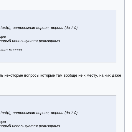
tp), автономная версия, версии (до 7-й).
цев
оторый используется ревизорами.
вают мнение.
ть некоторые вопросы которые там вообще не к месту, на них даже
tp), автономная версия, версии (до 7-й).
цев
оторый используется ревизорами.