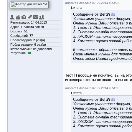
waser751 добавил 07.09.2014 в 14:38
Цитата:
Сообщение от
BeltW
Уважаемые участники форума, 
Регистрация: 14.04.2013
Очень нужны Ваши отзывы о р
Адрес: Планета земля
1. Тест-П. (Автоматизированна
Возраст: 51
2. Система он-лайн тестирова
Сообщений:
77
3. КАСКОР - автоматизированн
Поблагодарил:
2
раз(а)
4. Комплекс оценки знаний раб
Поблагодарили 6 раз(а)
Фотоальбомы:
не добавлял
К сожалению, обратная связь 
Репутация:
18
Ваши мнения нужны для перераб
Очень ждем Ваших предложений
Тест П вообще не понятно, вы на эт
инженера ответы не знают, а вы хоти
waser751 добавил 07.09.2014 в 14:38
Цитата:
Сообщение от
BeltW
Уважаемые участники форума, 
Очень нужны Ваши отзывы о р
1. Тест-П. (Автоматизированна
2. Система он-лайн тестирова
3. КАСКОР - автоматизированн
4. Комплекс оценки знаний раб