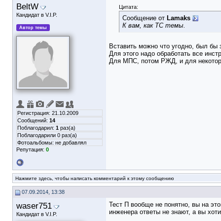
BeltW
Цитата:
Кандидат в V.I.P.
Сообщение от
Lamaks
К вам, как ТС темы.
Автор темы
Вставить можно что угодно, был бы 
Для этого надо обработать все инстр
Для МПС, потом РЖД, и для некоторы
Регистрация: 21.10.2009
Сообщений:
14
Поблагодарил:
1
раз(а)
Поблагодарили 0 раз(а)
Фотоальбомы:
не добавлял
Репутация:
0
Нажмите здесь, чтобы написать комментарий к этому сообщению
07.09.2014, 13:38
waser751
Тест П вообще не понятно, вы на эт
инженера ответы не знают, а вы хоти
Кандидат в V.I.P.