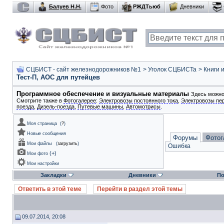
Балуев Н.Н.
Фото
РЖДТьюб
Дневники
СЦБИСТ - сайт железнодорожников №1
>
Уголок СЦБИСТа
>
Книги 
Тест-П, АОС для путейцев
Программное обеспечение и визуальные материалы
Здесь можно
Смотрите также в
Фотогалерее
:
Электровозы постоянного тока
,
Электровозы пе
поезда
,
Дизель-поезда
,
Путевые машины
,
Автомотрисы
.
Моя страница
(
?
)
Новые сообщения
Форумы
Фотог
Мои файлы
(
загрузить
)
Ошибка
(
+
)
Мои фото
Мои настройки
Закладки
Дневники
По
Ответить в этой теме
Перейти в раздел этой темы
09.07.2014, 20:08