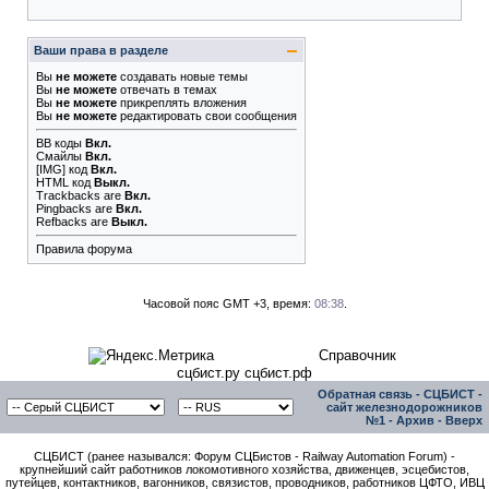
Ваши права в разделе
Вы
не можете
создавать новые темы
Вы
не можете
отвечать в темах
Вы
не можете
прикреплять вложения
Вы
не можете
редактировать свои сообщения
BB коды
Вкл.
Смайлы
Вкл.
[IMG]
код
Вкл.
HTML код
Выкл.
Trackbacks
are
Вкл.
Pingbacks
are
Вкл.
Refbacks
are
Выкл.
Правила форума
Часовой пояс GMT +3, время:
08:38
.
Справочник
сцбист.ру сцбист.рф
Обратная связь
-
СЦБИСТ -
сайт железнодорожников
№1
-
Архив
-
Вверх
СЦБИСТ (ранее назывался: Форум СЦБистов - Railway Automation Forum) -
крупнейший сайт работников локомотивного хозяйства, движенцев, эсцебистов,
путейцев, контактников, вагонников, связистов, проводников, работников ЦФТО, ИВЦ