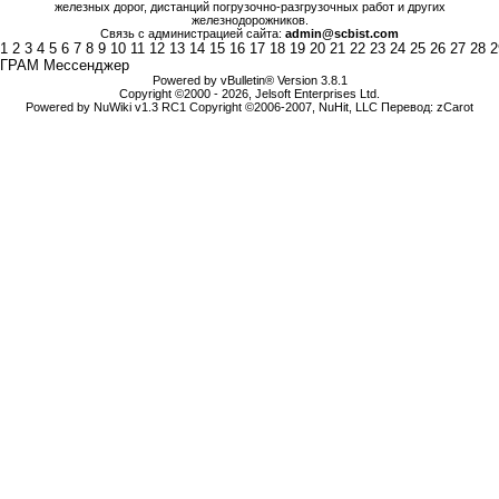
железных дорог, дистанций погрузочно-разгрузочных работ и других
железнодорожников.
Связь с администрацией сайта:
admin@scbist.com
1
2
3
4
5
6
7
8
9
10
11
12
13
14
15
16
17
18
19
20
21
22
23
24
25
26
27
28
2
ГРАМ Мессенджер
Powered by vBulletin® Version 3.8.1
Copyright ©2000 - 2026, Jelsoft Enterprises Ltd.
Powered by NuWiki v1.3 RC1 Copyright ©2006-2007, NuHit, LLC Перевод: zCarot