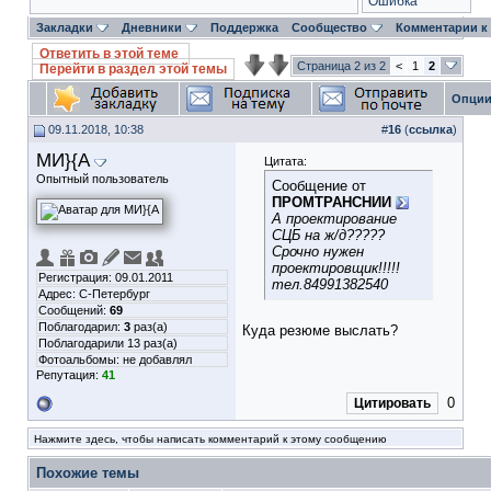
Ошибка
Закладки
Дневники
Поддержка
Сообщество
Комментарии к
Ответить в этой теме
Страница 2 из 2
<
1
2
Перейти в раздел этой темы
Опции
09.11.2018, 10:38
#
16
(
ссылка
)
МИ}{А
Цитата:
Опытный пользователь
Сообщение от
ПРОМТРАНСНИИ
А проектирование
СЦБ на ж/д?????
Срочно нужен
проектировщик!!!!!
Регистрация: 09.01.2011
тел.84991382540
Адрес: С-Петербург
Сообщений:
69
Поблагодарил:
3
раз(а)
Куда резюме выслать?
Поблагодарили 13 раз(а)
Фотоальбомы:
не добавлял
Репутация:
41
0
Цитировать
Нажмите здесь, чтобы написать комментарий к этому сообщению
Похожие темы