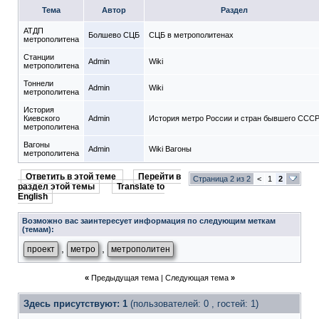
Тема
Автор
Раздел
АТДП
Болшево СЦБ
СЦБ в метрополитенах
метрополитена
Станции
Admin
Wiki
метрополитена
Тоннели
Admin
Wiki
метрополитена
История
Киевского
Admin
История метро России и стран бывшего ССС
метрополитена
Вагоны
Admin
Wiki Вагоны
метрополитена
Ответить в этой теме
Перейти в
Страница 2 из 2
<
1
2
раздел этой темы
Translate to
English
Возможно вас заинтересует информация по следующим меткам
(темам):
,
,
проект
метро
метрополитен
«
Предыдущая тема
|
Следующая тема
»
Здесь присутствуют: 1
(пользователей: 0 , гостей: 1)