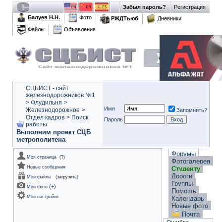
Забыл пароль?
Регистрация
Балуев Н.Н.
Фото
РЖДТьюб
Дневники
Файлы
Объявления
СЦБИСТ - сайт
железнодорожников №1
>
Флудильня
>
Имя
Железнодорожное
>
Запомнить?
Отдел кадров
>
Поиск
Пароль
работы
Выполним проект СЦБ
метрополитена
Форумы
Моя страница
(
?
)
Фотогалерея
Новые сообщения
Студенту
Дороги
Мои файлы
(
загрузить
)
Группы
(
+
)
Мои фото
Помощь
Мои настройки
Календарь
Новые фото
Почта