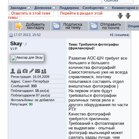
Ошибка
Закладки
Дневники
Поддержка
Сообщество
Комментарии к
Ответить в этой теме
Перейти в раздел этой
темы
Опции
17.07.2013, 15:52
#
1
(
ссылка
)
Skay
Тема:
Требуются фотографы
(фрилансеры)!
V.I.P.
Развитие АОС-ШЧ требует все
большего и большего
количества фотографий!
Самостоятельно уже не всегда
справляемся, поэтому
Регистрация: 16.04.2009
попытаемся составить отдел
Адрес: Санкт-Петербург
внештатных фотографов )
Сообщений:
333
На первом этапе будут
Поблагодарил:
15
раз(а)
требоваться фотографии
Поблагодарили 87 раз(а)
различных типов реле и
Фотоальбомы:
не добавлял
Репутация:
90
другого оборудования по части
РТУ.
Качество фотографий
требуется приличное.
Требований к фотоаппаратам
не выдвигаем - опытный
фотограф мыльницей может
сделать кадры лучше, чем