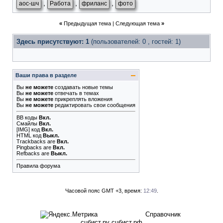
,
,
,
аос-шч
Работа
фриланс
фото
«
Предыдущая тема
|
Следующая тема
»
Здесь присутствуют: 1
(пользователей: 0 , гостей: 1)
Ваши права в разделе
Вы
не можете
создавать новые темы
Вы
не можете
отвечать в темах
Вы
не можете
прикреплять вложения
Вы
не можете
редактировать свои сообщения
BB коды
Вкл.
Смайлы
Вкл.
[IMG]
код
Вкл.
HTML код
Выкл.
Trackbacks
are
Вкл.
Pingbacks
are
Вкл.
Refbacks
are
Выкл.
Правила форума
Часовой пояс GMT +3, время:
12:49
.
Справочник
сцбист.ру сцбист.рф