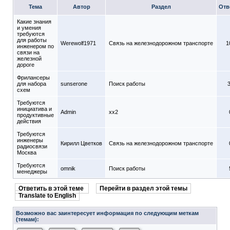
Тема
Автор
Раздел
Отв
Какие знания
и умения
требуются
для работы
Werewolf1971
Связь на железнодорожном транспорте
1
инженером по
связи на
железной
дороге
Фрилансеры
для набора
sunserone
Поиск работы
схем
Требуются
инициатива и
Admin
xx2
продуктивные
действия
Требуются
инженеры
Кирилл Цветков
Связь на железнодорожном транспорте
радиосвязи
Москва
Требуются
omnik
Поиск работы
менеджеры
Ответить в этой теме
Перейти в раздел этой темы
Translate to English
Возможно вас заинтересует информация по следующим меткам
(темам):