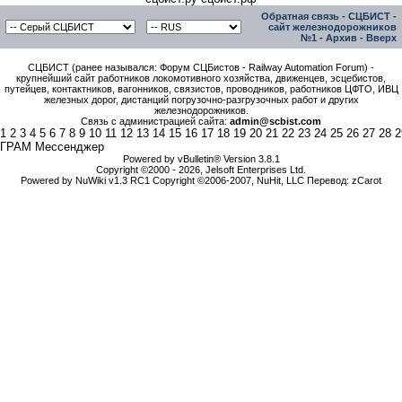
Обратная связь
-
СЦБИСТ -
сайт железнодорожников
№1
-
Архив
-
Вверх
СЦБИСТ (ранее назывался: Форум СЦБистов - Railway Automation Forum) -
крупнейший сайт работников локомотивного хозяйства, движенцев, эсцебистов,
путейцев, контактников, вагонников, связистов, проводников, работников ЦФТО, ИВЦ
железных дорог, дистанций погрузочно-разгрузочных работ и других
железнодорожников.
Связь с администрацией сайта:
admin@scbist.com
1
2
3
4
5
6
7
8
9
10
11
12
13
14
15
16
17
18
19
20
21
22
23
24
25
26
27
28
2
ГРАМ Мессенджер
Powered by vBulletin® Version 3.8.1
Copyright ©2000 - 2026, Jelsoft Enterprises Ltd.
Powered by NuWiki v1.3 RC1 Copyright ©2006-2007, NuHit, LLC Перевод: zCarot