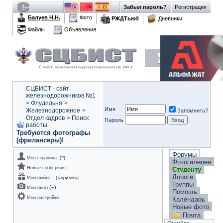
Забыл пароль?
Регистрация
Балуев Н.Н.
Фото
РЖДТьюб
Дневники
Файлы
Объявления
СЦБИСТ - сайт
железнодорожников №1
>
Флудильня
>
Имя
Железнодорожное
>
Запомнить?
Отдел кадров
>
Поиск
Пароль
работы
Требуются фотографы
(фрилансеры)!
Форумы
Моя страница
(
?
)
Фотогалерея
Новые сообщения
Студенту
Дороги
Мои файлы
(
загрузить
)
Группы
(
+
)
Мои фото
Помощь
Мои настройки
Календарь
Новые фото
Почта