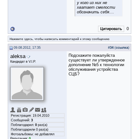
у кого из них не
хватает смелости
обозначить себя....
0
Цитировать
Нажмите здесь, чтобы написать комментарий к этому сообщению
09.08.2012, 17:35
#
34
(
ссылка
)
aleksa
Подскажите пожалуйста
существует ли утвержденное
Кандидат в V.I.P.
дополнение №5 к технологии
обслуживания устройства
СЦБ?
Регистрация: 19.04.2010
Сообщений:
3
Поблагодарил:
0
раз(а)
Поблагодарили 0 раз(а)
Фотоальбомы:
не добавлял
Репутация:
0