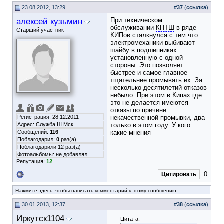
23.08.2012, 13:29
#
37
(
ссылка
)
алексей кузьмин
При техническом
обслуживании
КПТШ
в ряде
Старший участник
КИПов сталкнулся с тем что
электромеханики выбивают
шайбу в подшипниках
установленную с одной
стороны. Это позволяет
быстрее и самое главное
тщательнее промывать их. За
несколько десятилетий отказов
небыло. При этом в Кипах где
это не делается имеются
отказы по причине
Регистрация: 28.12.2011
некачественной промывки, два
Адрес: Служба Ш Мск
только в этом году. У кого
Сообщений:
116
какие мнения
Поблагодарил:
0
раз(а)
Поблагодарили 12 раз(а)
Фотоальбомы:
не добавлял
Репутация:
12
0
Цитировать
Нажмите здесь, чтобы написать комментарий к этому сообщению
30.01.2013, 12:37
#
38
(
ссылка
)
Иркутск1104
Цитата: