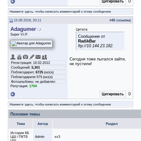
0
Цитировать
Нажмите здесь, чтобы написать комментарий к этому сообщению
15.08.2018, 20:11
#
45
(
ссылка
)
Adagumer
Цитата:
Super V.I.P.
Сообщение от
RadikBar
ftp://10.144.23.182.
Сегодня тоже пытался зайти,
Регистрация: 16.02.2012
не пустили!
Сообщений:
5,301
Поблагодарил:
6725
раз(а)
Поблагодарили 979 раз(а)
Фотоальбомы:
не добавлял
Репутация:
1704
0
Цитировать
Нажмите здесь, чтобы написать комментарий к этому сообщению
Похожие темы
Тема
Автор
Раздел
История КБ
ЦШ / ПКТБ
Admin
xx3
ЦШ