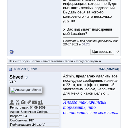
информацию, которая не будет
вызывать особых подозрений.
Выдать себя за кого-то
конкретного - это несколько
другое.
У Вас вызывает подозрения
моё Location?
Последний раз редактировалось led;
26.07.2011 в
04:20
.
0
Цитировать
Нажмите здесь, чтобы написать комментарий к этому сообщению
26.07.2011, 06:04
#
32
(
ссылка
)
Shved
Admin, предлагаю удалить все
последние сообщения, начиная
V.I.P.
с 23-го, как оффтоп, начатый
уважаемым led-ом, непонятно
для меня с какой целью...
__________________
Иногда так начинешь
тормозить, что
Регистрация: 04.09.2009
Адрес: Восточная Сибирь
остановиться не можешь...
Возраст: 54
Сообщений:
187
Поблагодарил:
24
раз(а)