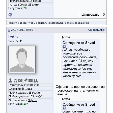
Поблагодарили 18 раз(а)
Фотоальбомы:
23 фото
Репутация:
28
0
Цитировать
Нажмите здесь, чтобы написать комментарий к этому сообщению
27.07.2011, 03:59
#
33
(
ссылка
)
led
Цитата:
Super V.I.P.
Сообщение от
Shved
Admin, предлагаю
удалить все
последние сообщения,
начиная с 23-го, как
оффтоп, начатый
уважаемым led-ом,
непонятно для меня с
какой целью...
Регистрация: 09.04.2009
Офтопик, а вернее откровенная
Сообщений:
1,963
провокация начата немного
Поблагодарил:
11
раз(а)
раньше:
Поблагодарили 153 раз(а)
Цитата:
Фотоальбомы:
3 фото
Репутация:
107
Сообщение от
Shved
сдается мне, что ни