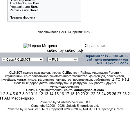
Trackbacks
are
Вкл.
Pingbacks
are
Вкл.
Refbacks
are
Выкл.
Правила форума
Часовой пояс GMT +3, время:
15:58
.
Справочник
сцбист.ру сцбист.рф
Обратная связь
-
СЦБИСТ -
сайт железнодорожников
№1
-
Архив
-
Вверх
СЦБИСТ (ранее назывался: Форум СЦБистов - Railway Automation Forum) -
крупнейший сайт работников локомотивного хозяйства, движенцев, эсцебистов,
путейцев, контактников, вагонников, связистов, проводников, работников ЦФТО, ИВЦ
железных дорог, дистанций погрузочно-разгрузочных работ и других
железнодорожников.
Связь с администрацией сайта:
admin@scbist.com
1
2
3
4
5
6
7
8
9
10
11
12
13
14
15
16
17
18
19
20
21
22
23
24
25
26
27
28
2
ГРАМ Мессенджер
Powered by vBulletin® Version 3.8.1
Copyright ©2000 - 2026, Jelsoft Enterprises Ltd.
Powered by NuWiki v1.3 RC1 Copyright ©2006-2007, NuHit, LLC Перевод: zCarot