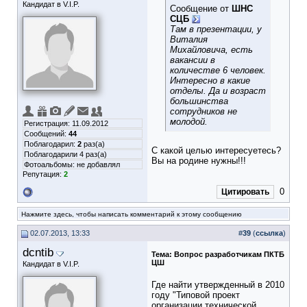
Кандидат в V.I.P.
Сообщение от
ШНС
СЦБ
Там в презентации, у
Виталия
Михайловича, есть
вакансии в
количестве 6 человек.
Интересно в какие
отделы. Да и возраст
большинства
сотрудников не
молодой.
Регистрация: 11.09.2012
Сообщений:
44
Поблагодарил:
2
раз(а)
С какой целью интересуетесь?
Поблагодарили 4 раз(а)
Вы на родине нужны!!!
Фотоальбомы:
не добавлял
Репутация:
2
0
Цитировать
Нажмите здесь, чтобы написать комментарий к этому сообщению
02.07.2013, 13:33
#
39
(
ссылка
)
dcntib
Тема:
Вопрос разработчикам ПКТБ
ЦШ
Кандидат в V.I.P.
Где найти утвержденный в 2010
году "Типовой проект
организации технической