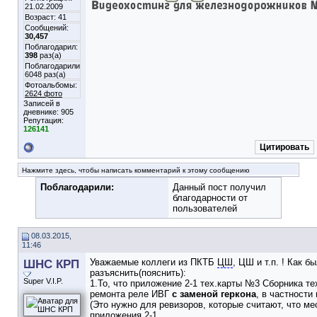
21.02.2009
Возраст: 41
Сообщений:
30,457
Поблагодарил:
398
раз(а)
Поблагодарили
6048 раз(а)
Фотоальбомы:
2624 фото
Записей в
дневнике:
905
Репутация:
126141
Цитировать
Нажмите здесь, чтобы написать комментарий к этому сообщению
Поблагодарили:
Данный пост получил
благодарности от
пользователей
08.03.2015,
11:46
ШНС КРП
Уважаемые коллеги из ПКТБ
ЦШ
, ЦШ и т.п. ! Как 
разъяснить(пояснить):
Super V.I.P.
1.То, что приложение 2-1 тех.карты №3 Сборника те
ремонта реле ИВГ
с заменой геркона
, в частности
(Это нужно для ревизоров, которые считают, что м
приложения 2-1.