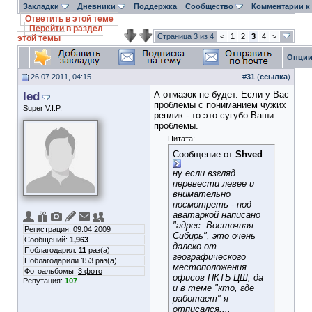
Закладки
Дневники
Поддержка
Сообщество
Комментарии к
Ответить в этой теме
Перейти в раздел
Страница 3 из 4
<
1
2
3
4
>
этой темы
Опции
26.07.2011, 04:15
#
31
(
ссылка
)
led
А отмазок не будет. Если у Вас
проблемы с пониманием чужих
Super V.I.P.
реплик - то это сугубо Ваши
проблемы.
Цитата:
Сообщение от
Shved
ну если взгляд
перевести левее и
внимательно
посмотреть - под
аватаркой написано
"адрес: Восточная
Регистрация: 09.04.2009
Сибирь", это очень
Сообщений:
1,963
далеко от
Поблагодарил:
11
раз(а)
географического
Поблагодарили 153 раз(а)
местоположения
Фотоальбомы:
3 фото
офисов ПКТБ ЦШ, да
Репутация:
107
и в теме "кто, где
работает" я
отписался....