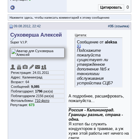
0
Цитировать
Нажмите здесь, чтобы написать комментарий к этому сообщению
09.08.2012, 22:42
#
35
(
ссылка
)
Суховерша Алексей
Цитата:
Сообщение от
aleksa
Super V.I.P.
Подскажите
пожалуйста
существует ли
утвержденное
дополнение №5 к
Регистрация: 24.01.2011
технологии
Адрес: Калининград
обслуживания
Возраст: 64
устройства СЦБ?
Сообщений:
9,085
Поблагодарил:
1796
раз(а)
А подробнее, расшифровать,
Поблагодарили 2156 раз(а)
пожалуйста...
Фотоальбомы:
710 фото
Репутация:
673
__________________
Россия - Калининград.
Границы разные, страна -
одна.
Я хотел бы служить
кондуктором в трамвае, а уж
хуже этой работы нет ничего на
свете.