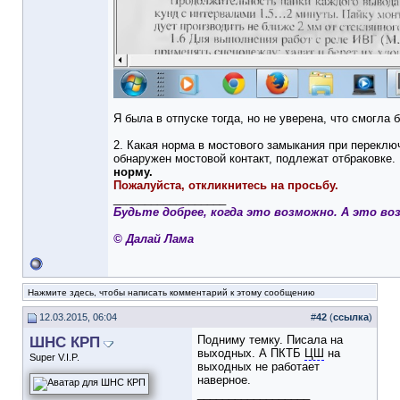
Я была в отпуске тогда, но не уверена, что смогла 
2. Какая норма в мостового замыкания при переключ
обнаружен мостовой контакт, подлежат отбраковке.
норму.
Пожалуйста, откликнитесь на просьбу.
__________________
Будьте добрее, когда это возможно. А это во
© Далай Лама
Нажмите здесь, чтобы написать комментарий к этому сообщению
12.03.2015, 06:04
#
42
(
ссылка
)
ШНС КРП
Подниму темку. Писала на
выходных. А ПКТБ
ЦШ
на
Super V.I.P.
выходных не работает
наверное.
__________________