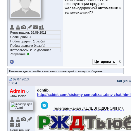
эксплуатации средств
железнодорожной автоматики и
телемеханики"?
Регистрация: 26.09.2011
Сообщений:
1
Поблагодарил:
1
раз(а)
Поблагодарили 0 раз(а)
Фотоальбомы:
не добавлял
Репутация:
0
0
Цитировать
Нажмите здесь, чтобы написать комментарий к этому сообщению
02.07.2013,
#
40
(
ссы
13:54
Admin
dcntib
,
http://scbist.com/sistemy-centraliza...dstv-zhat.html
Crow indian
__________________
Телеграм-канал ЖЕЛЕЗНОДОРОЖНИК
Регистрация: