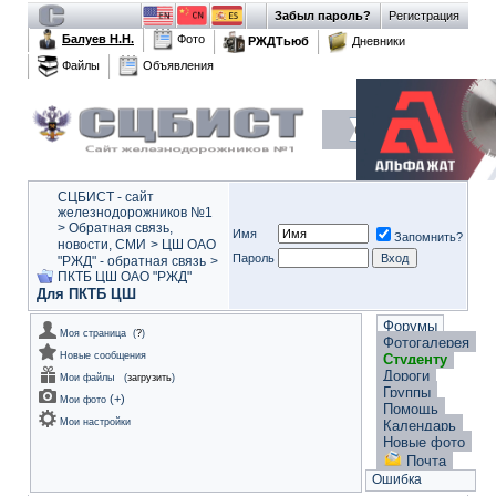
Забыл пароль?
Регистрация
Балуев Н.Н.
Фото
РЖДТьюб
Дневники
Файлы
Объявления
СЦБИСТ - сайт
железнодорожников №1
>
Обратная связь,
Имя
Запомнить?
новости, СМИ
>
ЦШ ОАО
Пароль
"РЖД" - обратная связь
>
ПКТБ ЦШ ОАО "РЖД"
Для ПКТБ ЦШ
Форумы
Моя страница
(
?
)
Фотогалерея
Новые сообщения
Студенту
Дороги
Мои файлы
(
загрузить
)
Группы
(
+
)
Мои фото
Помощь
Мои настройки
Календарь
Новые фото
Почта
Ошибка