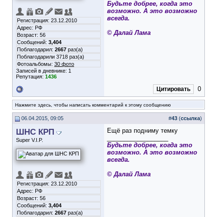
Будьте добрее, когда это
возможно. А это возможно
всегда.
Регистрация: 23.12.2010
Адрес: РФ
© Далай Лама
Возраст: 56
Сообщений:
3,404
Поблагодарил:
2667
раз(а)
Поблагодарили 3718 раз(а)
Фотоальбомы:
30 фото
Записей в дневнике:
1
Репутация:
1436
0
Цитировать
Нажмите здесь, чтобы написать комментарий к этому сообщению
06.04.2015, 09:05
#
43
(
ссылка
)
ШНС КРП
Ещё раз подниму темку
__________________
Super V.I.P.
Будьте добрее, когда это
возможно. А это возможно
всегда.
© Далай Лама
Регистрация: 23.12.2010
Адрес: РФ
Возраст: 56
Сообщений:
3,404
Поблагодарил:
2667
раз(а)