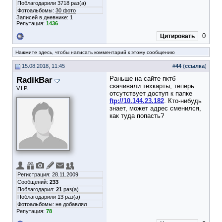
Поблагодарили 3718 раз(а)
Фотоальбомы:
30 фото
Записей в дневнике:
1
Репутация:
1436
0
Цитировать
Нажмите здесь, чтобы написать комментарий к этому сообщению
15.08.2018, 11:45
#
44
(
ссылка
)
RadikBar
Раньше на сайте пктб
скачивали техкарты, теперь
V.I.P.
отсутствует доступ к папке
ftp://10.144.23.182
. Кто-нибудь
знает, может адрес сменился,
как туда попасть?
Регистрация: 28.11.2009
Сообщений:
233
Поблагодарил:
21
раз(а)
Поблагодарили 13 раз(а)
Фотоальбомы:
не добавлял
Репутация:
78