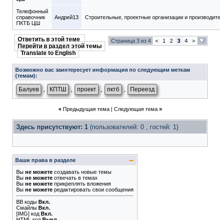
Телефонный
справочник
Андрей13
Строительные, проектные организации и производит
ПКТБ ЦШ
Ответить в этой теме
Страница 3 из 4
<
1
2
3
4
>
Перейти в раздел этой темы
Translate to English
Возможно вас заинтересует информация по следующим меткам
(темам):
,
,
,
,
Балуев
КПТШ
проект
пктб
Переезд
«
Предыдущая тема
|
Следующая тема
»
Здесь присутствуют: 1
(пользователей: 0 , гостей: 1)
Ваши права в разделе
Вы
не можете
создавать новые темы
Вы
не можете
отвечать в темах
Вы
не можете
прикреплять вложения
Вы
не можете
редактировать свои сообщения
BB коды
Вкл.
Смайлы
Вкл.
[IMG]
код
Вкл.
HTML код
Выкл.