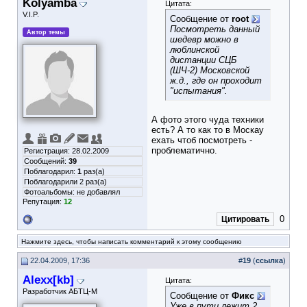
Kolyamba
Цитата:
V.I.P.
Сообщение от
root
Посмотреть данный
Автор темы
шедевр можно в
люблинской
дистанции СЦБ
(ШЧ-2) Московской
ж.д., где он проходит
"испытания".
А фото этого чуда техники
есть? А то как то в Москау
ехать чтоб посмотреть -
проблематично.
Регистрация: 28.02.2009
Сообщений:
39
Поблагодарил:
1
раз(а)
Поблагодарили 2 раз(а)
Фотоальбомы:
не добавлял
Репутация:
12
0
Цитировать
Нажмите здесь, чтобы написать комментарий к этому сообщению
22.04.2009, 17:36
#
19
(
ссылка
)
Alexx[kb]
Цитата:
Разработчик АБТЦ-М
Сообщение от
Фикс
Уже в пути лежит 2