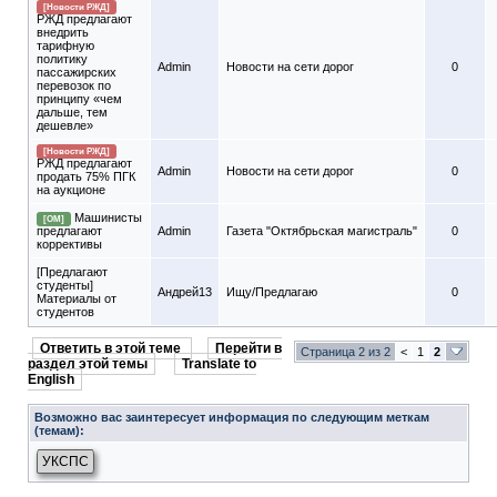
[Новости РЖД]
РЖД предлагают
внедрить
тарифную
политику
Admin
Новости на сети дорог
0
пассажирских
перевозок по
принципу «чем
дальше, тем
дешевле»
[Новости РЖД]
РЖД предлагают
Admin
Новости на сети дорог
0
продать 75% ПГК
на аукционе
Машинисты
[ОМ]
предлагают
Admin
Газета "Октябрьская магистраль"
0
коррективы
[Предлагают
студенты]
Андрей13
Ищу/Предлагаю
0
Материалы от
студентов
Ответить в этой теме
Перейти в
Страница 2 из 2
<
1
2
раздел этой темы
Translate to
English
Возможно вас заинтересует информация по следующим меткам
(темам):
УКСПС