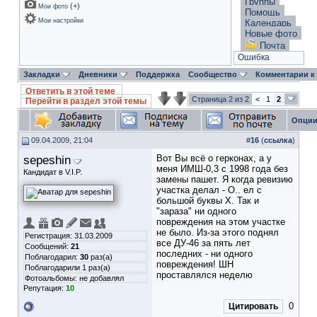
Группы
(
+
)
Мои фото
Помощь
Мои настройки
Календарь
Новые фото
Почта
Ошибка
Закладки
Дневники
Поддержка
Сообщество
Комментарии к
Ответить в этой теме
Страница 2 из 2
<
1
2
Перейти в раздел этой темы
Опции
09.04.2009, 21:04
#
16
(
ссылка
)
sepeshin
Вот Вы всё о герконах, а у
меня ИМШ-0,3 с 1998 года без
Кандидат в V.I.P.
замены пашет. Я когда ревизию
участка делал - О.. ел с
большой буквы Х. Так и
"зараза" ни одного
повреждения на этом участке
не было. Из-за этого поднял
Регистрация: 31.03.2009
все ДУ-46 за пять лет
Сообщений:
21
последних - ни одного
Поблагодарил:
30
раз(а)
повреждения! ШН
Поблагодарили 1 раз(а)
проставлялся неделю
Фотоальбомы:
не добавлял
Репутация:
10
0
Цитировать