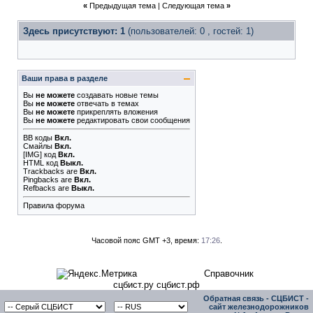
«
Предыдущая тема
|
Следующая тема
»
Здесь присутствуют: 1
(пользователей: 0 , гостей: 1)
Ваши права в разделе
Вы
не можете
создавать новые темы
Вы
не можете
отвечать в темах
Вы
не можете
прикреплять вложения
Вы
не можете
редактировать свои сообщения
BB коды
Вкл.
Смайлы
Вкл.
[IMG]
код
Вкл.
HTML код
Выкл.
Trackbacks
are
Вкл.
Pingbacks
are
Вкл.
Refbacks
are
Выкл.
Правила форума
Часовой пояс GMT +3, время:
17:26
.
Справочник
сцбист.ру сцбист.рф
Обратная связь
-
СЦБИСТ -
сайт железнодорожников