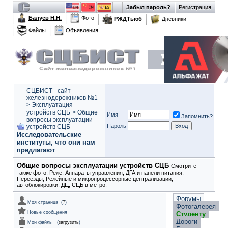
Забыл пароль?
Регистрация
Балуев Н.Н.
Фото
РЖДТьюб
Дневники
Файлы
Объявления
СЦБИСТ - сайт
железнодорожников №1
>
Эксплуатация
устройств СЦБ
>
Общие
Имя
Запомнить?
вопросы эксплуатации
Пароль
устройств СЦБ
Исследовательские
институты, что они нам
предлагают
Общие вопросы эксплуатации устройств СЦБ
Смотрите
также фото:
Реле
,
Аппараты управления
,
ДГА и панели питания
,
Переезды
,
Релейные и микропроцессорные централизации,
автоблокировки, ДЦ
,
СЦБ в метро
.
Форумы
Моя страница
(
?
)
Фотогалерея
Новые сообщения
Студенту
Дороги
Мои файлы
(
загрузить
)