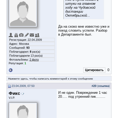
штуки на главном
ходу на Чудовской
дистанции
Октябрьской...
Да на скоко мне известно уже и
поезд словить успели. Разбор
в Департаменте был.
Регистрация: 22.04.2009
Адрес: Москва
Сообщений:
93
Поблагодарил:
8
раз(а)
Поблагодарили 13 раз(а)
Фотоальбомы:
2 фото
Репутация:
1
0
Цитировать
Нажмите здесь, чтобы написать комментарий к этому сообщению
23.04.2009, 07:50
#
20
(
ссылка
)
Фикс
И не один. Повреждение 1 час
20..... под утренний пик.........
V.I.P.