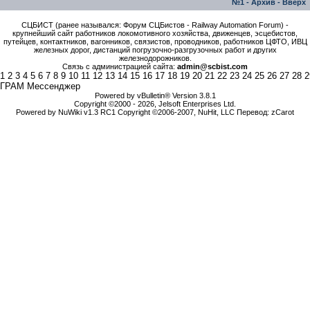
№1
-
Архив
-
Вверх
СЦБИСТ (ранее назывался: Форум СЦБистов - Railway Automation Forum) -
крупнейший сайт работников локомотивного хозяйства, движенцев, эсцебистов,
путейцев, контактников, вагонников, связистов, проводников, работников ЦФТО, ИВЦ
железных дорог, дистанций погрузочно-разгрузочных работ и других
железнодорожников.
Связь с администрацией сайта:
admin@scbist.com
1
2
3
4
5
6
7
8
9
10
11
12
13
14
15
16
17
18
19
20
21
22
23
24
25
26
27
28
2
ГРАМ Мессенджер
Powered by vBulletin® Version 3.8.1
Copyright ©2000 - 2026, Jelsoft Enterprises Ltd.
Powered by NuWiki v1.3 RC1 Copyright ©2006-2007, NuHit, LLC Перевод: zCarot