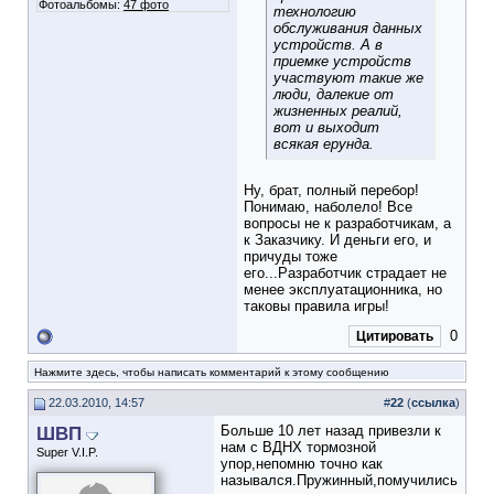
Фотоальбомы:
47 фото
технологию
обслуживания данных
устройств. А в
приемке устройств
участвуют такие же
люди, далекие от
жизненных реалий,
вот и выходит
всякая ерунда.
Ну, брат, полный перебор!
Понимаю, наболело! Все
вопросы не к разработчикам, а
к Заказчику. И деньги его, и
причуды тоже
его...Разработчик страдает не
менее эксплуатационника, но
таковы правила игры!
0
Цитировать
Нажмите здесь, чтобы написать комментарий к этому сообщению
22.03.2010, 14:57
#
22
(
ссылка
)
ШВП
Больше 10 лет назад привезли к
нам с ВДНХ тормозной
Super V.I.P.
упор,непомню точно как
назывался.Пружинный,помучились