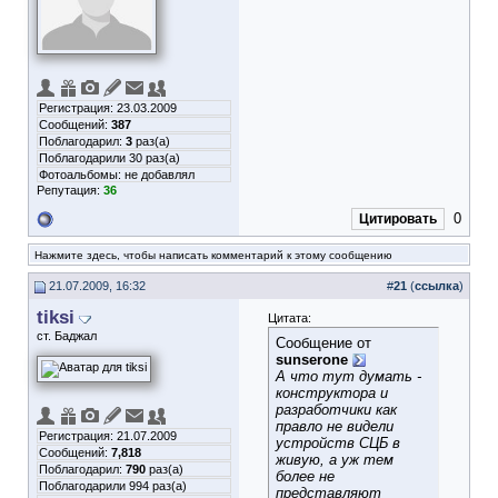
Регистрация: 23.03.2009
Сообщений:
387
Поблагодарил:
3
раз(а)
Поблагодарили 30 раз(а)
Фотоальбомы:
не добавлял
Репутация:
36
0
Цитировать
Нажмите здесь, чтобы написать комментарий к этому сообщению
21.07.2009, 16:32
#
21
(
ссылка
)
tiksi
Цитата:
ст. Баджал
Сообщение от
sunserone
А что тут думать -
конструктора и
разработчики как
правло не видели
Регистрация: 21.07.2009
устройств СЦБ в
Сообщений:
7,818
живую, а уж тем
Поблагодарил:
790
раз(а)
более не
Поблагодарили 994 раз(а)
представляют