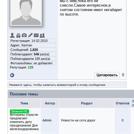
мы с ним,пока его не
снесли.Самое интересное,в
снятом состоянии имел негабарит
по высоте.
Регистрация: 14.02.2010
Адрес: Калтан
Сообщений:
1,826
Поблагодарил:
546
раз(а)
Поблагодарили 185 раз(а)
Фотоальбомы:
не добавлял
Репутация:
129
0
Цитировать
Нажмите здесь, чтобы написать комментарий к этому сообщению
Похожие темы
Тема
Автор
Раздел
Ответов
[Новости УЗ]
Ветераны отрасли
предлагают
Admin
Новости на сети дорог
0
изменить дату
празднования Дня
железнодорожника