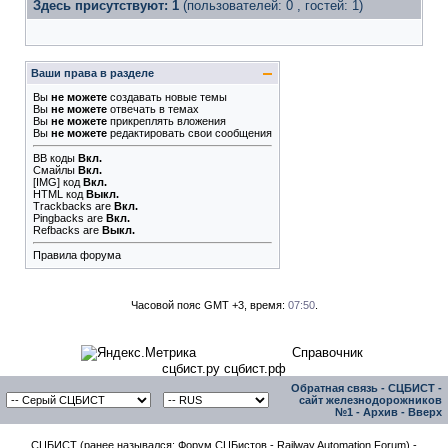
Здесь присутствуют: 1
(пользователей: 0 , гостей: 1)
Ваши права в разделе
Вы
не можете
создавать новые темы
Вы
не можете
отвечать в темах
Вы
не можете
прикреплять вложения
Вы
не можете
редактировать свои сообщения
BB коды
Вкл.
Смайлы
Вкл.
[IMG]
код
Вкл.
HTML код
Выкл.
Trackbacks
are
Вкл.
Pingbacks
are
Вкл.
Refbacks
are
Выкл.
Правила форума
Часовой пояс GMT +3, время:
07:50
.
Справочник
сцбист.ру сцбист.рф
Обратная связь
-
СЦБИСТ -
сайт железнодорожников
№1
-
Архив
-
Вверх
СЦБИСТ (ранее назывался: Форум СЦБистов - Railway Automation Forum) -