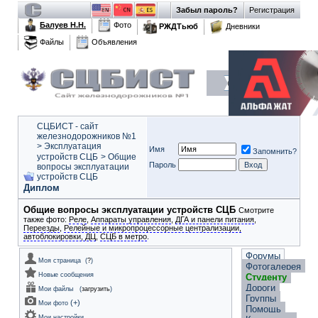
Забыл пароль?
Регистрация
Балуев Н.Н.
Фото
РЖДТьюб
Дневники
Файлы
Объявления
СЦБИСТ - сайт
железнодорожников №1
>
Эксплуатация
Имя
Запомнить?
устройств СЦБ
>
Общие
Пароль
вопросы эксплуатации
устройств СЦБ
Диплом
Общие вопросы эксплуатации устройств СЦБ
Смотрите
также фото:
Реле
,
Аппараты управления
,
ДГА и панели питания
,
Переезды
,
Релейные и микропроцессорные централизации,
автоблокировки, ДЦ
,
СЦБ в метро
.
Форумы
Моя страница
(
?
)
Фотогалерея
Новые сообщения
Студенту
Дороги
Мои файлы
(
загрузить
)
Группы
(
+
)
Мои фото
Помощь
Мои настройки