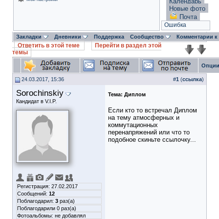
Календарь
Новые фото
Почта
Ошибка
Закладки
Дневники
Поддержка
Сообщество
Комментарии к
Ответить в этой теме
Перейти в раздел этой
темы
Опции
24.03.2017, 15:36
#
1
(
ссылка
)
Sorochinskiy
Тема:
Диплом
Кандидат в V.I.P.
Если кто то встречал Диплом
на тему атмосферных и
коммутационных
перенапряжений или что то
подобное скиньте ссылочку...
Регистрация: 27.02.2017
Сообщений:
12
Поблагодарил:
3
раз(а)
Поблагодарили 0 раз(а)
Фотоальбомы:
не добавлял