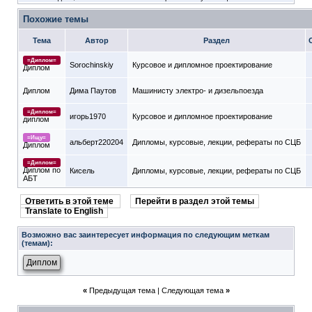
Похожие темы
Тема
Автор
Раздел
=Диплом=
Sorochinskiy
Курсовое и дипломное проектирование
Диплом
Диплом
Дима Паутов
Машинисту электро- и дизельпоезда
=Диплом=
игорь1970
Курсовое и дипломное проектирование
диплом
=Ищу=
альберт220204
Дипломы, курсовые, лекции, рефераты по СЦБ
Диплом
=Диплом=
Диплом по
Кисель
Дипломы, курсовые, лекции, рефераты по СЦБ
АБТ
Ответить в этой теме
Перейти в раздел этой темы
Translate to English
Возможно вас заинтересует информация по следующим меткам
(темам):
Диплом
«
Предыдущая тема
|
Следующая тема
»