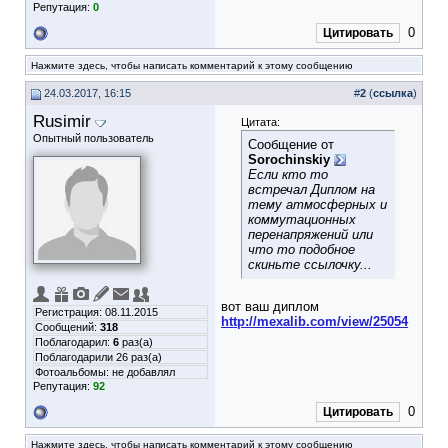
Репутация:
0
0
Цитировать
Нажмите здесь, чтобы написать комментарий к этому сообщению
24.03.2017, 16:15
#
2
(
ссылка
)
Rusimir
Цитата:
Опытный пользователь
Сообщение от
Sorochinskiy
Если кто то
встречал Диплом на
тему атмосферных и
коммутационных
перенапряжений или
что то подобное
скиньте ссылочку...
вот ваш диплом
Регистрация: 08.11.2015
http://mexalib.com/view/25054
Сообщений:
318
Поблагодарил:
6
раз(а)
Поблагодарили 26 раз(а)
Фотоальбомы:
не добавлял
Репутация:
92
0
Цитировать
Нажмите здесь, чтобы написать комментарий к этому сообщению