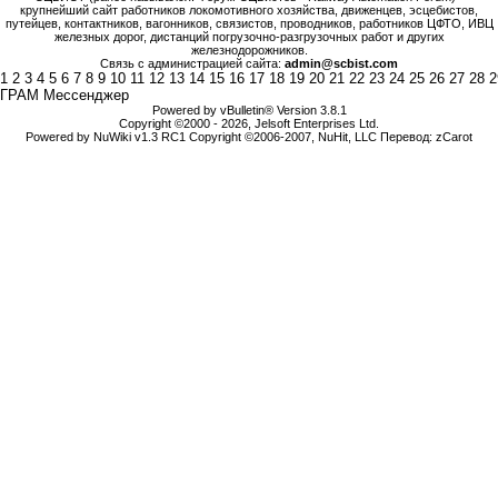
крупнейший сайт работников локомотивного хозяйства, движенцев, эсцебистов,
путейцев, контактников, вагонников, связистов, проводников, работников ЦФТО, ИВЦ
железных дорог, дистанций погрузочно-разгрузочных работ и других
железнодорожников.
Связь с администрацией сайта:
admin@scbist.com
1
2
3
4
5
6
7
8
9
10
11
12
13
14
15
16
17
18
19
20
21
22
23
24
25
26
27
28
2
ГРАМ Мессенджер
Powered by vBulletin® Version 3.8.1
Copyright ©2000 - 2026, Jelsoft Enterprises Ltd.
Powered by NuWiki v1.3 RC1 Copyright ©2006-2007, NuHit, LLC Перевод: zCarot