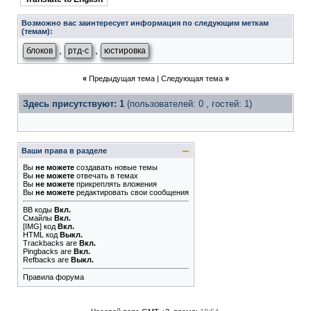
Возможно вас заинтересует информация по следующим меткам
(темам):
,
,
блоков
ртд-с
юстировка
«
Предыдущая тема
|
Следующая тема
»
Здесь присутствуют: 1
(пользователей: 0 , гостей: 1)
Ваши права в разделе
Вы
не можете
создавать новые темы
Вы
не можете
отвечать в темах
Вы
не можете
прикреплять вложения
Вы
не можете
редактировать свои сообщения
BB коды
Вкл.
Смайлы
Вкл.
[IMG]
код
Вкл.
HTML код
Выкл.
Trackbacks
are
Вкл.
Pingbacks
are
Вкл.
Refbacks
are
Выкл.
Правила форума