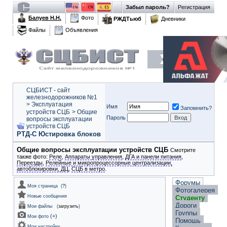
Забыл пароль?
Регистрация
Балуев Н.Н.
Фото
РЖДТьюб
Дневники
Файлы
Объявления
СЦБИСТ - сайт
железнодорожников №1
>
Эксплуатация
Имя
Запомнить?
устройств СЦБ
>
Общие
Пароль
вопросы эксплуатации
устройств СЦБ
РТД-С Юстировка блоков
Общие вопросы эксплуатации устройств СЦБ
Смотрите
также фото:
Реле
,
Аппараты управления
,
ДГА и панели питания
,
Переезды
,
Релейные и микропроцессорные централизации,
автоблокировки, ДЦ
,
СЦБ в метро
.
Форумы
Моя страница
(
?
)
Фотогалерея
Новые сообщения
Студенту
Дороги
Мои файлы
(
загрузить
)
Группы
(
+
)
Мои фото
Помощь
Мои настройки