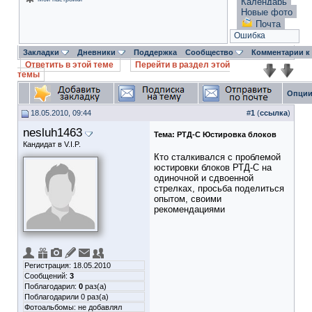
Календарь
Новые фото
Почта
Ошибка
Закладки
Дневники
Поддержка
Сообщество
Комментарии к
Ответить в этой теме
Перейти в раздел этой
темы
Опции
18.05.2010, 09:44
#
1
(
ссылка
)
nesluh1463
Тема:
РТД-С Юстировка блоков
Кандидат в V.I.P.
Кто сталкивался с проблемой
юстировки блоков РТД-С на
одиночной и сдвоенной
стрелках, просьба поделиться
опытом, своими
рекомендациями
Регистрация: 18.05.2010
Сообщений:
3
Поблагодарил:
0
раз(а)
Поблагодарили 0 раз(а)
Фотоальбомы:
не добавлял