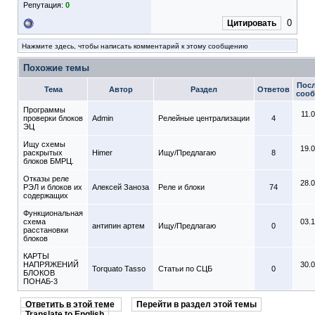
Репутация:
0
0
Цитировать
Нажмите здесь, чтобы написать комментарий к этому сообщению
Похожие темы
Пос
Тема
Автор
Раздел
Ответов
соо
Программы
11.
проверки блоков
Admin
Релейные централизации
4
ЭЦ
Ищу схемы
19.
раскрытых
Himer
Ищу/Предлагаю
8
блоков БМРЦ.
Отказы реле
28.
РЭЛ и блоков их
Алексей Заноза
Реле и блоки
74
содержащих
Функциональная
схема
03.
антипин артем
Ищу/Предлагаю
0
расстановки
блоков
КАРТЫ
НАПРЯЖЕНИЙ
30.
Torquato Tasso
Статьи по СЦБ
0
БЛОКОВ
ПОНАБ-3
Ответить в этой теме
Перейти в раздел этой темы
Translate to English