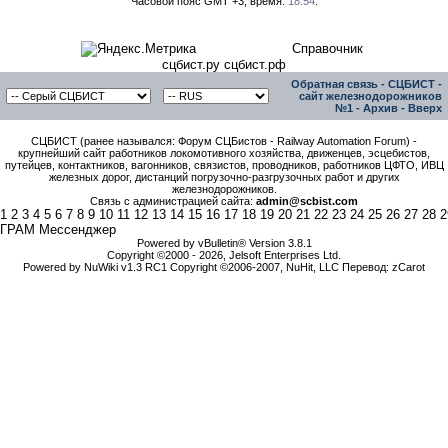
Часовой пояс GMT +3, время:
18:54
.
Справочник
сцбист.ру сцбист.рф
Обратная связь
-
СЦБИСТ -
сайт железнодорожников
№1
-
Архив
-
Вверх
СЦБИСТ (ранее назывался: Форум СЦБистов - Railway Automation Forum) -
крупнейший сайт работников локомотивного хозяйства, движенцев, эсцебистов,
путейцев, контактников, вагонников, связистов, проводников, работников ЦФТО, ИВЦ
железных дорог, дистанций погрузочно-разгрузочных работ и других
железнодорожников.
Связь с администрацией сайта:
admin@scbist.com
1
2
3
4
5
6
7
8
9
10
11
12
13
14
15
16
17
18
19
20
21
22
23
24
25
26
27
28
2
ГРАМ Мессенджер
Powered by vBulletin® Version 3.8.1
Copyright ©2000 - 2026, Jelsoft Enterprises Ltd.
Powered by NuWiki v1.3 RC1 Copyright ©2006-2007, NuHit, LLC Перевод: zCarot