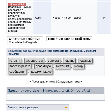
[Новости РЖД]
Владимир Якунин
рассказал о
перспективах
развития
Admin
Новости на сети дорог
0
железнодорожного
сообщения между
вокзалами и
аэропортами
Москвы
Ответить в этой теме
Перейти в раздел этой темы
Translate to English
Возможно вас заинтересует информация по следующим меткам
(темам):
,
,
,
,
,
готовят
аэропортом
запуска
Казань
казанью
,
,
,
,
пассажирского
проектную
местным
между
,
сообщения
документацию
«
Предыдущая тема
|
Следующая тема
»
Здесь присутствуют: 1
(пользователей: 0 , гостей: 1)
Ваши права в разделе