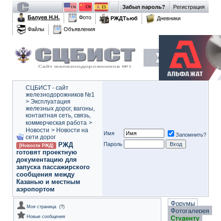
Забыл пароль?
Регистрация
Балуев Н.Н.
Фото
РЖДТьюб
Дневники
Файлы
Объявления
СЦБИСТ - сайт
железнодорожников №1
>
Эксплуатация
железных дорог, вагоны,
контактная сеть, связь,
коммерческая работа
>
Новости
>
Новости на
Имя
Запомнить?
сети дорог
РЖД
Пароль
[Новости РЖД]
готовят проектную
документацию для
запуска пассажирского
сообщения между
Казанью и местным
аэропортом
Форумы
Моя страница
(
?
)
Фотогалерея
Новые сообщения
Студенту