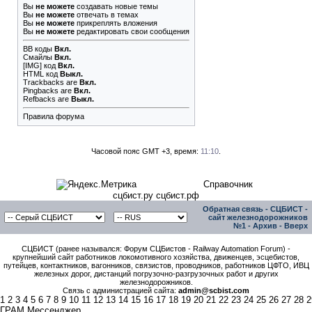
Вы
не можете
создавать новые темы
Вы
не можете
отвечать в темах
Вы
не можете
прикреплять вложения
Вы
не можете
редактировать свои сообщения
BB коды
Вкл.
Смайлы
Вкл.
[IMG]
код
Вкл.
HTML код
Выкл.
Trackbacks
are
Вкл.
Pingbacks
are
Вкл.
Refbacks
are
Выкл.
Правила форума
Часовой пояс GMT +3, время:
11:10
.
Справочник
сцбист.ру сцбист.рф
Обратная связь
-
СЦБИСТ -
сайт железнодорожников
№1
-
Архив
-
Вверх
СЦБИСТ (ранее назывался: Форум СЦБистов - Railway Automation Forum) -
крупнейший сайт работников локомотивного хозяйства, движенцев, эсцебистов,
путейцев, контактников, вагонников, связистов, проводников, работников ЦФТО, ИВЦ
железных дорог, дистанций погрузочно-разгрузочных работ и других
железнодорожников.
Связь с администрацией сайта:
admin@scbist.com
1
2
3
4
5
6
7
8
9
10
11
12
13
14
15
16
17
18
19
20
21
22
23
24
25
26
27
28
2
ГРАМ Мессенджер