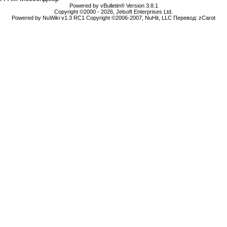
Powered by vBulletin® Version 3.8.1
Copyright ©2000 - 2026, Jelsoft Enterprises Ltd.
Powered by NuWiki v1.3 RC1 Copyright ©2006-2007, NuHit, LLC Перевод: zCarot