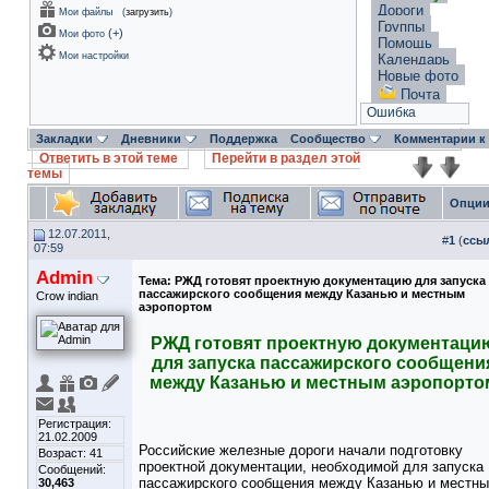
Дороги
Мои файлы
(
загрузить
)
Группы
(
+
)
Мои фото
Помощь
Мои настройки
Календарь
Новые фото
Почта
Ошибка
Закладки
Дневники
Поддержка
Сообщество
Комментарии к
Ответить в этой теме
Перейти в раздел этой
темы
Опции
12.07.2011,
#
1
(
ссы
07:59
Admin
Тема:
РЖД готовят проектную документацию для запуска
пассажирского сообщения между Казанью и местным
Crow indian
аэропортом
РЖД готовят проектную документаци
для запуска пассажирского сообщени
между Казанью и местным аэропорто
Регистрация:
21.02.2009
Российские железные дороги начали подготовку
Возраст: 41
проектной документации, необходимой для запуска
Сообщений:
пассажирского сообщения между Казанью и местн
30,463