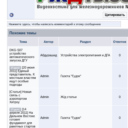
Цитировать
Нажмите здесь, чтобы написать комментарий к этому сообщению
Похожие темы
Тема
Автор
Раздел
Ответов
DKG-507
устройство
Абдурашид
Устройства электропитания и ДГА
0
автоматического
запуска ДГУ
[20 июня
[Гудок]
2011] Единый
представитель. К
Admin
Газета "Гудок"
0
местным властям
ищут особые
подходы
[Статья] Новая
связь с
Admin
Ж/д статьи
0
аэропортом
Хитроу
[14
[Гудок]
апреля 2011] На
Дальнем Востоке
Admin
Газета "Гудок"
0
готовят
фундамент для
ракетных стартов