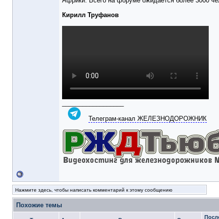
Африки. Всего на форуме ожидается более 3000 че
Кирилл Труфанов
__________________
Телеграм-канал ЖЕЛЕЗНОДОРОЖНИК
Нажмите здесь, чтобы написать комментарий к этому сообщению
Похожие темы
Посл