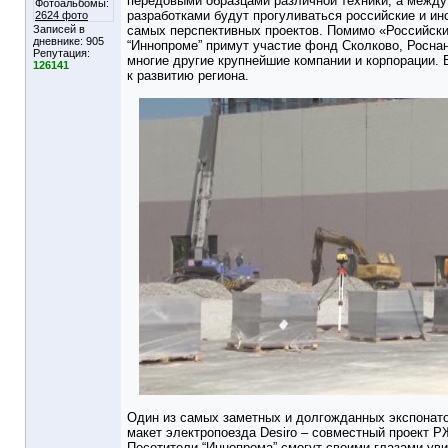
передовыми образцами различной техники, а межд
Фотоальбомы:
разработками будут прогуливаться российские и ин
2624 фото
Записей в
самых перспективных проектов. Помимо «Российски
дневнике:
905
“Иннопроме” примут участие фонд Сколково, Росна
Репутация:
многие другие крупнейшие компании и корпорации.
126141
к развитию региона.
Один из самых заметных и долгожданных экспонат
макет электропоезда Desiro – совместный проект 
Посетители “Иннопрома” смогут своими глазами уви