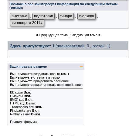
Возможно вас заинтересует информация по следующим меткам
(темам):
,
,
,
,
выставке
подготовка
синара
сколково
«иннопром-2011»
«
Предыдущая тема
|
Следующая тема
»
Здесь присутствуют: 1
(пользователей: 0 , гостей: 1)
Ваши права в разделе
Вы
не можете
создавать новые темы
Вы
не можете
отвечать в темах
Вы
не можете
прикреплять вложения
Вы
не можете
редактировать свои сообщения
BB коды
Вкл.
Смайлы
Вкл.
[IMG]
код
Вкл.
HTML код
Выкл.
Trackbacks
are
Вкл.
Pingbacks
are
Вкл.
Refbacks
are
Выкл.
Правила форума