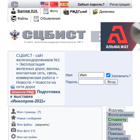
Забыл пароль?
Регистрация
Балуев Н.Н.
Фото
РЖДТьюб
Дневники
Файлы
Объявления
СЦБИСТ - сайт
железнодорожников №1
>
Эксплуатация
железных дорог, вагоны,
контактная сеть, связь,
Имя
Запомнить?
коммерческая работа
>
Пароль
Новости
>
Новости на
сети дорог
Подготовка
[Новости РЖД]
к выставке
«Иннопром-2011»
Форумы
Моя страница
(
?
)
Фотогалерея
Новые сообщения
Студенту
Дороги
Мои файлы
(
загрузить
)
Группы
(
+
)
Мои фото
Помощь
Мои настройки
Календарь