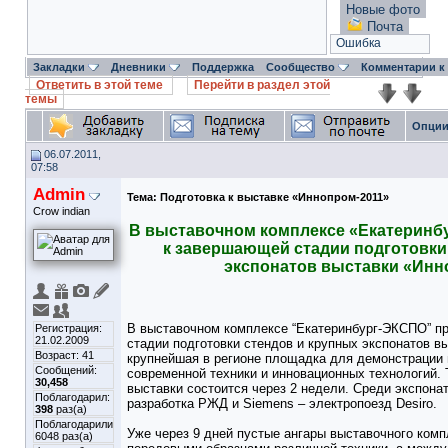
Новые фото
Почта
Ошибка
Закладки
Дневники
Поддержка
Сообщество
Комментарии к
Ответить в этой теме
Перейти в раздел этой
темы
Опции
06.07.2011,
07:58
Admin
Тема:
Подготовка к выставке «Иннопром-2011»
Crow indian
В выставочном комплексе «Екатеринб
к завершающей стадии подготовки
экспонатов выставки «Инн
В выставочном комплексе “Екатеринбург-ЭКСПО” п
Регистрация:
21.02.2009
стадии подготовки стендов и крупных экспонатов вы
Возраст: 41
крупнейшая в регионе площадка для демонстрации
Сообщений:
современной техники и инновационных технологий.
30,458
выставки состоится через 2 недели. Среди экспона
Поблагодарил:
разработка РЖД и Siemens – электропоезд Desiro.
398
раз(а)
Поблагодарили
Уже через 9 дней пустые ангары выставочного ком
6048 раз(а)