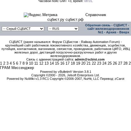
Часовой пояс GMT +3, время:
08:01
.
Справочник
сцбист.ру сцбист.рф
Обратная связь
-
СЦБИСТ -
сайт железнодорожников
№1
-
Архив
-
Вверх
СЦБИСТ (ранее назывался: Форум СЦБистов - Railway Automation Forum) -
крупнейший сайт работников локомотивного хозяйства, движенцев, эсцебистов,
путейцев, контактников, вагонников, связистов, проводников, работников ЦФТО, ИВЦ
железных дорог, дистанций погрузочно-разгрузочных работ и других
железнодорожников.
Связь с администрацией сайта:
admin@scbist.com
1
2
3
4
5
6
7
8
9
10
11
12
13
14
15
16
17
18
19
20
21
22
23
24
25
26
27
28
2
ГРАМ Мессенджер
Powered by vBulletin® Version 3.8.1
Copyright ©2000 - 2026, Jelsoft Enterprises Ltd.
Powered by NuWiki v1.3 RC1 Copyright ©2006-2007, NuHit, LLC Перевод: zCarot