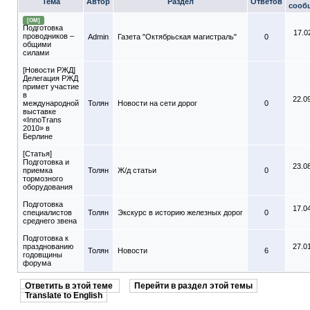
Тема
Автор
Раздел
Ответов
сооб
[ОМ]
Подготовка
17.0
проводников –
Admin
Газета "Октябрьская магистраль"
0
общими
силами
[Новости РЖД]
Делегация РЖД
примет участие
в
22.0
международной
Толян
Новости на сети дорог
0
выставке
«InnoTrans
2010» в
Берлине
[Статья]
Подготовка и
23.0
приемка
Толян
Ж/д статьи
0
тормозного
оборудования
Подготовка
17.0
специалистов
Толян
Экскурс в историю железных дорог
0
среднего звена
Подготовка к
празднованию
27.0
Толян
Новости
6
годовщины
форума
Ответить в этой теме
Перейти в раздел этой темы
Translate to English