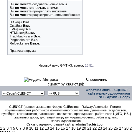
Вы
не можете
создавать новые темы
Вы
не можете
отвечать в темах
Вы
не можете
прикреплять вложения
Вы
не можете
редактировать свои сообщения
BB коды
Вкл.
Смайлы
Вкл.
[IMG]
код
Вкл.
HTML код
Выкл.
Trackbacks
are
Вкл.
Pingbacks
are
Вкл.
Refbacks
are
Выкл.
Правила форума
Часовой пояс GMT +3, время:
15:51
.
Справочник
сцбист.ру сцбист.рф
Обратная связь
-
СЦБИСТ -
сайт железнодорожников
№1
-
Архив
-
Вверх
СЦБИСТ (ранее назывался: Форум СЦБистов - Railway Automation Forum) -
крупнейший сайт работников локомотивного хозяйства, движенцев, эсцебистов,
путейцев, контактников, вагонников, связистов, проводников, работников ЦФТО, ИВЦ
железных дорог, дистанций погрузочно-разгрузочных работ и других
железнодорожников.
Связь с администрацией сайта:
admin@scbist.com
1
2
3
4
5
6
7
8
9
10
11
12
13
14
15
16
17
18
19
20
21
22
23
24
25
26
27
28
2