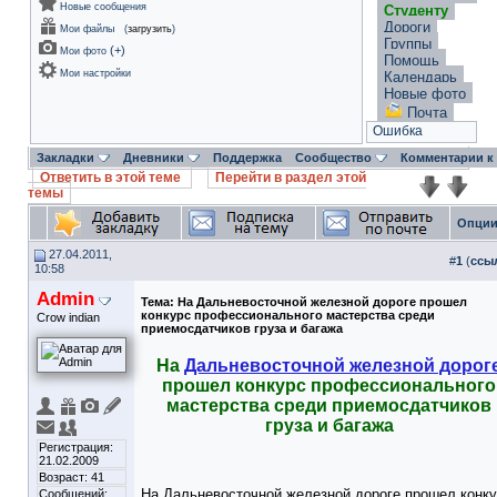
Новые сообщения
Студенту
Дороги
Мои файлы
(
загрузить
)
Группы
(
+
)
Мои фото
Помощь
Мои настройки
Календарь
Новые фото
Почта
Ошибка
Закладки
Дневники
Поддержка
Сообщество
Комментарии к
Ответить в этой теме
Перейти в раздел этой
темы
Опции
27.04.2011,
#
1
(
ссы
10:58
Admin
Тема:
На Дальневосточной железной дороге прошел
конкурс профессионального мастерства среди
Crow indian
приемосдатчиков груза и багажа
На
Дальневосточной железной дорог
прошел конкурс профессионального
мастерства среди приемосдатчиков
груза и багажа
Регистрация:
21.02.2009
Возраст: 41
На Дальневосточной железной дороге прошел конк
Сообщений: