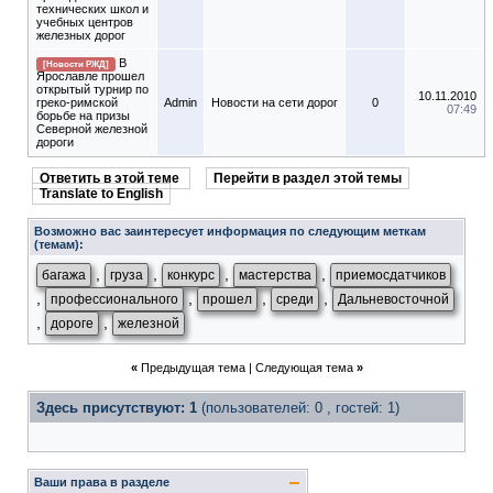
технических школ и
учебных центров
железных дорог
В
[Новости РЖД]
Ярославле прошел
открытый турнир по
10.11.2010
греко-римской
Admin
Новости на сети дорог
0
07:49
борьбе на призы
Северной железной
дороги
Ответить в этой теме
Перейти в раздел этой темы
Translate to English
Возможно вас заинтересует информация по следующим меткам
(темам):
,
,
,
,
багажа
груза
конкурс
мастерства
приемосдатчиков
,
,
,
,
профессионального
прошел
среди
Дальневосточной
,
,
дороге
железной
«
Предыдущая тема
|
Следующая тема
»
Здесь присутствуют: 1
(пользователей: 0 , гостей: 1)
Ваши права в разделе