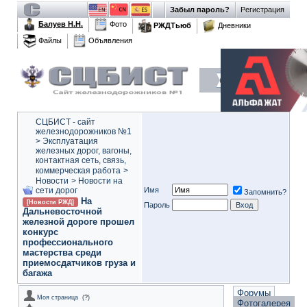
Забыл пароль?
Регистрация
Балуев Н.Н.
Фото
РЖДТьюб
Дневники
Файлы
Объявления
СЦБИСТ - сайт
железнодорожников №1
>
Эксплуатация
железных дорог, вагоны,
контактная сеть, связь,
коммерческая работа
>
Новости
>
Новости на
сети дорог
Имя
Запомнить?
На
[Новости РЖД]
Пароль
Дальневосточной
железной дороге прошел
конкурс
профессионального
мастерства среди
приемосдатчиков груза и
багажа
Форумы
Моя страница
(
?
)
Фотогалерея