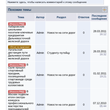
Нажмите здесь, чтобы написать комментарий к этому сообщению
Похожие темы
Последнее
Тема
Автор
Раздел
Ответов
сообщение
[Новости РЖД]
Хабаровские
школьники
28.03.2011
посетили ключевые
Admin
Новости на сети дорог
0
16:12
предприятия
Дальневосточной
железной дороги
=Отчет по практике=
Ургальская
26.03.2011
дистанция пути
Admin
Студенту-путeйцу
0
16:32
Дальневосточной
железной дороги
В
[Новости РЖД]
Орле прошел
спортивный
праздник,
01.02.2011
Admin
Новости на сети дорог
0
посвященный
19:21
спартакиаде среди
трудовых
коллективов
В
[Новости РЖД]
Москве подвели
итоги смотра-
конкурса
профессионального
07.12.2010
Admin
Новости на сети дорог
0
мастерства
05:44
преподавателей