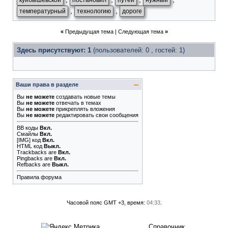
куйбышевской
постановил
путей
нужный
,
,
температурный
технологию
дороге
«
Предыдущая тема
|
Следующая тема
»
Здесь присутствуют: 1
(пользователей: 0 , гостей: 1)
Ваши права в разделе
Вы
не можете
создавать новые темы
Вы
не можете
отвечать в темах
Вы
не можете
прикреплять вложения
Вы
не можете
редактировать свои сообщения
BB коды
Вкл.
Смайлы
Вкл.
[IMG]
код
Вкл.
HTML код
Выкл.
Trackbacks
are
Вкл.
Pingbacks
are
Вкл.
Refbacks
are
Выкл.
Правила форума
Часовой пояс GMT +3, время:
04:33
.
Справочник