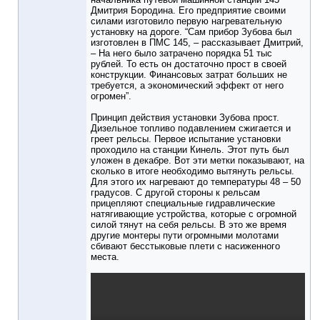
Дмитрия Бородина. Его предприятие своими
силами изготовило первую нагревательную
установку на дороге. “Сам прибор Зубова был
изготовлен в ПМС 145, – рассказывает Дмитрий,
– На него было затрачено порядка 51 тыс
рублей. То есть он достаточно прост в своей
конструкции. Финансовых затрат больших не
требуется, а экономический эффект от него
огромен”.
Принцип действия установки Зубова прост.
Дизельное топливо подавлением сжигается и
греет рельсы. Первое испытание установки
проходило на станции Кинель. Этот путь был
уложен в декабре. Вот эти метки показывают, на
сколько в итоге необходимо вытянуть рельсы.
Для этого их нагревают до температуры 48 – 50
градусов. С другой стороны к рельсам
прицепляют специальные гидравлические
натягивающие устройства, которые с огромной
силой тянут на себя рельсы. В это же время
другие монтеры пути огромными молотами
сбивают бесстыковые плети с насиженного
места.