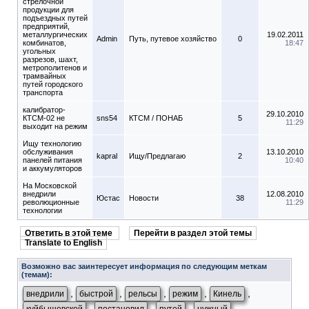
стрелочной
продукции для
подъездных путей
предприятий,
металлургических
19.02.2011
Admin
Путь, путевое хозяйство
0
комбинатов,
18:47
угольных
разрезов, шахт,
метрополитенов и
трамвайных
путей городского
транспорта
калибратор-
29.10.2010
КТСМ-02 не
sns54
КТСМ / ПОНАБ
5
11:29
выходит на режим
Ищу технологию
обслуживания
13.10.2010
kapral
Ищу/Предлагаю
2
панелей питания
10:40
и аккумуляторов
На Московской
внедрили
12.08.2010
Юстас
Новости
38
революционные
11:29
технологии
Ответить в этой теме
Перейти в раздел этой темы
Translate to English
Возможно вас заинтересует информация по следующим меткам
(темам):
,
,
,
,
,
внедрили
быстрой
рельсы
режим
Кинель
,
,
,
,