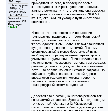
398
раз(а)
приходятся на лето, в последнее время
Поблагодарили
железнодорожники резко увеличили объемы
6048 раз(а)
зимнего ремонта пути. В этом году они выросли
Фотоальбомы:
в три раза и составили по компании РЖД 500
2624 фото
км. Однако, зимняя укладка пути имеет свои
Записей в
дневнике:
905
особенности.
Репутация:
126141
Известно, что вещества при повышении
температуры расширяются. Этот физический
закон доставляет немало хлопот
железнодорожникам. Рельсы летом становятся
существенно длиннее, чем зимой. Поэтому
смонтированный в мороз бесстыковой путь
необходимо с приходом тепла перенастроить,
учитывая его удлинение. Приспосабливаясь к
постепенному повышению температуры воздуха,
раньше делали это дважды. Весной и вначале
лета. Что влекло, конечно немалые затраты. Но
сейчас на Куйбышевской железной дороге
внедряется технология, которая позволяет
поставить рельсовые плети в нужный
температурный режим за один раз.
Делается это с помощью нагрева рельсов так
называемой установкой Зубова. Метод в общем
то известный. Однако на Куйбышевской
магистрали он появился благодаря инициативе
начальника путевой машинной станции 145