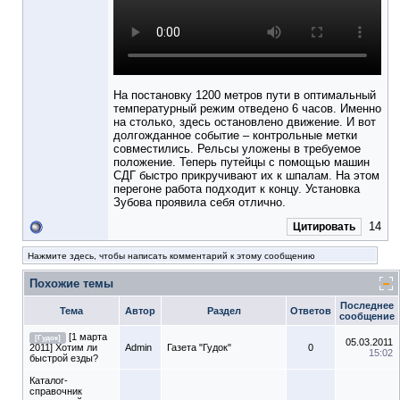
На постановку 1200 метров пути в оптимальный
температурный режим отведено 6 часов. Именно
на столько, здесь остановлено движение. И вот
долгожданное событие – контрольные метки
совместились. Рельсы уложены в требуемое
положение. Теперь путейцы с помощью машин
СДГ быстро прикручивают их к шпалам. На этом
перегоне работа подходит к концу. Установка
Зубова проявила себя отлично.
14
Цитировать
Нажмите здесь, чтобы написать комментарий к этому сообщению
Похожие темы
Последнее
Тема
Автор
Раздел
Ответов
сообщение
[1 марта
[Гудок]
05.03.2011
2011] Хотим ли
Admin
Газета "Гудок"
0
15:02
быстрой езды?
Каталог-
справочник