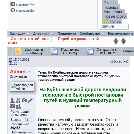
Группы
(
+
)
Мои фото
Помощь
Мои настройки
Календарь
Новые фото
Почта
Ошибка
Закладки
Дневники
Поддержка
Сообщество
Комментарии к
Ответить в этой теме
Перейти в раздел этой
темы
Опции
15.04.2011,
#
1
(
ссылка
)
21:20
Admin
Тема:
На Куйбышевской дороге внедрили
технологию быстрой постановки путей в нужный
Crow indian
температурный режим
На Куйбышевской дороге внедрили
технологию быстрой постановки
путей в нужный температурный
режим
Регистрация:
21.02.2009
Основа железной дороги – это путь. От его
Возраст: 41
качества напрямую зависят безопасность и
Сообщений:
30,458
скорость перевозок. Несмотря на то, что
Поблагодарил:
традиционно основные путевые работы