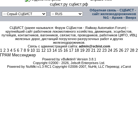
сцбист.ру сцбист.рф
Обратная связь
-
СЦБИСТ -
сайт железнодорожников
№1
-
Архив
-
Вверх
СЦБИСТ (ранее назывался: Форум СЦБистов - Railway Automation Forum) -
крупнейший сайт работников локомотивного хозяйства, движенцев, эсцебистов,
путейцев, контактников, вагонников, связистов, проводников, работников ЦФТО, ИВЦ
железных дорог, дистанций погрузочно-разгрузочных работ и других
железнодорожников.
Связь с администрацией сайта:
admin@scbist.com
1
2
3
4
5
6
7
8
9
10
11
12
13
14
15
16
17
18
19
20
21
22
23
24
25
26
27
28
2
ГРАМ Мессенджер
Powered by vBulletin® Version 3.8.1
Copyright ©2000 - 2026, Jelsoft Enterprises Ltd.
Powered by NuWiki v1.3 RC1 Copyright ©2006-2007, NuHit, LLC Перевод: zCarot