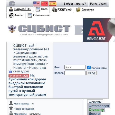
Забыл пароль?
Регистрация
Балуев Н.Н.
Фото
РЖДТьюб
Дневники
Файлы
Объявления
СЦБИСТ - сайт
железнодорожников №1
>
Эксплуатация
железных дорог, вагоны,
контактная сеть, связь,
коммерческая работа
>
Имя
Новости
>
Новости на
Запомнить?
сети дорог
Пароль
На
[Новости РЖД]
Куйбышевской дороге
внедрили технологию
быстрой постановки
путей в нужный
температурный режим
Форумы
Моя страница
(
?
)
Фотогалерея
Новые сообщения
Студенту
Дороги
Мои файлы
(
загрузить
)