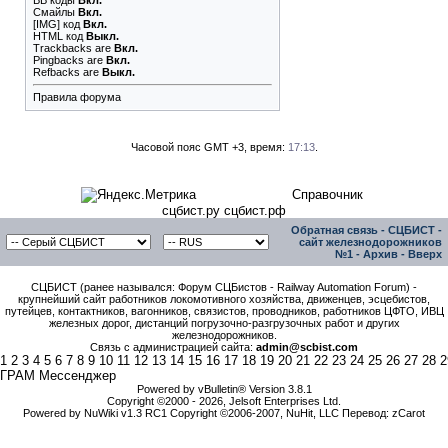
BB коды
Вкл.
Смайлы
Вкл.
[IMG]
код
Вкл.
HTML код
Выкл.
Trackbacks
are
Вкл.
Pingbacks
are
Вкл.
Refbacks
are
Выкл.
Правила форума
Часовой пояс GMT +3, время:
17:13
.
Справочник
сцбист.ру сцбист.рф
Обратная связь
-
СЦБИСТ -
сайт железнодорожников
№1
-
Архив
-
Вверх
СЦБИСТ (ранее назывался: Форум СЦБистов - Railway Automation Forum) -
крупнейший сайт работников локомотивного хозяйства, движенцев, эсцебистов,
путейцев, контактников, вагонников, связистов, проводников, работников ЦФТО, ИВЦ
железных дорог, дистанций погрузочно-разгрузочных работ и других
железнодорожников.
Связь с администрацией сайта:
admin@scbist.com
1
2
3
4
5
6
7
8
9
10
11
12
13
14
15
16
17
18
19
20
21
22
23
24
25
26
27
28
2
ГРАМ Мессенджер
Powered by vBulletin® Version 3.8.1
Copyright ©2000 - 2026, Jelsoft Enterprises Ltd.
Powered by NuWiki v1.3 RC1 Copyright ©2006-2007, NuHit, LLC Перевод: zCarot