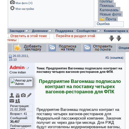
Группы
(
+
)
Мои фото
Помощь
Мои настройки
Календарь
Новые фото
Почта
Ошибка
Закладки
Дневники
Поддержка
Сообщество
Комментарии к
Ответить в этой теме
Перейти в раздел этой
темы
Опции
26.03.2011,
#
1
(
ссылка
)
15:10
Admin
Тема:
Предприятие Вагонмаш подписало контракт на
поставку четырех вагонов-ресторанов для ФПК
Crow indian
Предприятие Вагонмаш подписало
контракт на поставку четырех
вагонов-ресторанов для ФПК
Регистрация:
Предприятие Вагонмаш подписало контракт на
21.02.2009
поставку четырех вагонов-ресторанов для
Возраст: 41
Федеральной пассажирской компании. Заказчик
Сообщений:
30,457
получит их через два-три месяца. Для РЖД
Поблагодарил:
будут изготовлены модернизированные вагоны,