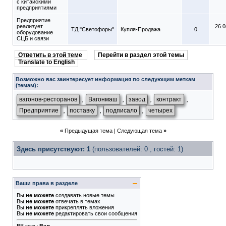
с китайскими
предприятиями
Предприятие
реализует
26.0
ТД "Светофоры"
Купля-Продажа
0
оборудование
СЦБ и связи
Ответить в этой теме
Перейти в раздел этой темы
Translate to English
Возможно вас заинтересует информация по следующим меткам
(темам):
,
,
,
,
вагонов-ресторанов
Вагонмаш
завод
контракт
,
,
,
Предприятие
поставку
подписало
четырех
«
Предыдущая тема
|
Следующая тема
»
Здесь присутствуют: 1
(пользователей: 0 , гостей: 1)
Ваши права в разделе
Вы
не можете
создавать новые темы
Вы
не можете
отвечать в темах
Вы
не можете
прикреплять вложения
Вы
не можете
редактировать свои сообщения