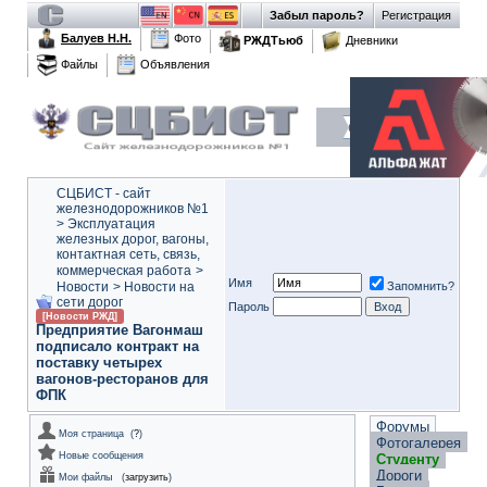
Забыл пароль?
Регистрация
Балуев Н.Н.
Фото
РЖДТьюб
Дневники
Файлы
Объявления
СЦБИСТ - сайт
железнодорожников №1
>
Эксплуатация
железных дорог, вагоны,
контактная сеть, связь,
коммерческая работа
>
Имя
Новости
>
Новости на
Запомнить?
сети дорог
Пароль
[Новости РЖД]
Предприятие Вагонмаш
подписало контракт на
поставку четырех
вагонов-ресторанов для
ФПК
Форумы
Моя страница
(
?
)
Фотогалерея
Новые сообщения
Студенту
Дороги
Мои файлы
(
загрузить
)