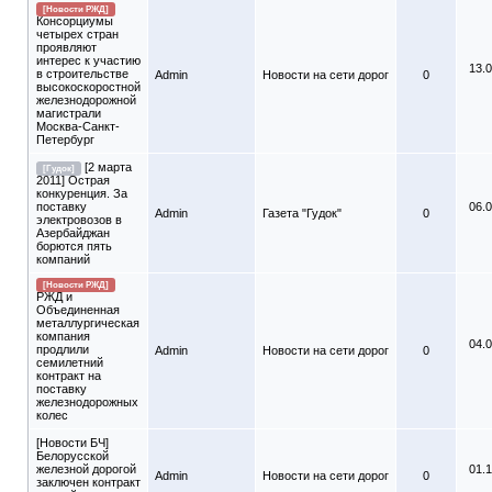
[Новости РЖД]
Консорциумы
четырех стран
проявляют
интерес к участию
13.
в строительстве
Admin
Новости на сети дорог
0
высокоскоростной
железнодорожной
магистрали
Москва-Санкт-
Петербург
[2 марта
[Гудок]
2011] Острая
конкуренция. За
поставку
06.
Admin
Газета "Гудок"
0
электровозов в
Азербайджан
борются пять
компаний
[Новости РЖД]
РЖД и
Объединенная
металлургическая
компания
04.
продлили
Admin
Новости на сети дорог
0
семилетний
контракт на
поставку
железнодорожных
колес
[Новости БЧ]
Белорусской
железной дорогой
01.
Admin
Новости на сети дорог
0
заключен контракт