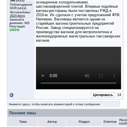
398
раз(а)
оснащенные холодильниками,
Поблагодарили
шестикомфорочной плитой. Впервые подобные
6048 раз(а)
вагоны-рестораны были поставлены РЖД в
Фотоальбомы:
2010-м. Их сделали с учетом предложений ФПК.
2624 фото
Напомню, Вагонмаш является одним из
Записей в
дневнике:
905
старейших вагоностроительных предприятий
Репутация:
России. Завод специализируется на
126141
производстве вагонов для метрополитена и
железнодорожных магистральных пассажирских
вагонов.
14
Цитировать
Нажмите здесь, чтобы написать комментарий к этому сообщению
Похожие темы
Посл
Тема
Автор
Раздел
Ответов
сооб