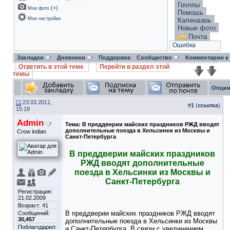
Группы
(
+
)
Мои фото
Помощь
Мои настройки
Календарь
Новые фото
Почта
Ошибка
Закладки
Дневники
Поддержка
Сообщество
Комментарии к
Ответить в этой теме
Перейти в раздел этой
темы
Опции
23.03.2011,
#
1
(
ссылка
)
15:19
Admin
Тема:
В преддверии майских праздников РЖД вводят
дополнительные поезда в Хельсинки из Москвы и
Crow indian
Санкт-Петербурга
В преддверии майских праздников
РЖД вводят дополнительные
поезда в Хельсинки из Москвы и
Санкт-Петербурга
Регистрация:
21.02.2009
Возраст: 41
В преддверии майских праздников РЖД вводят
Сообщений:
30,457
дополнительные поезда в Хельсинки из Москвы
Поблагодарил:
и Санкт-Петербурга. В связи с увеличением