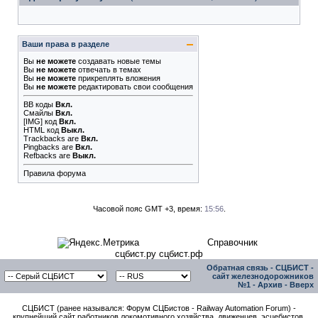
Ваши права в разделе
Вы
не можете
создавать новые темы
Вы
не можете
отвечать в темах
Вы
не можете
прикреплять вложения
Вы
не можете
редактировать свои сообщения
BB коды
Вкл.
Смайлы
Вкл.
[IMG]
код
Вкл.
HTML код
Выкл.
Trackbacks
are
Вкл.
Pingbacks
are
Вкл.
Refbacks
are
Выкл.
Правила форума
Часовой пояс GMT +3, время:
15:56
.
Справочник
сцбист.ру сцбист.рф
Обратная связь
-
СЦБИСТ -
сайт железнодорожников
№1
-
Архив
-
Вверх
СЦБИСТ (ранее назывался: Форум СЦБистов - Railway Automation Forum) -
крупнейший сайт работников локомотивного хозяйства, движенцев, эсцебистов,