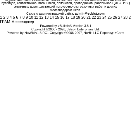
путейцев, контактников, вагонников, связистов, проводников, работников ЦФТО, ИВЦ
железных дорог, дистанций погрузочно-разгрузочных работ и других
железнодорожников.
Связь с администрацией сайта:
admin@scbist.com
1
2
3
4
5
6
7
8
9
10
11
12
13
14
15
16
17
18
19
20
21
22
23
24
25
26
27
28
2
ГРАМ Мессенджер
Powered by vBulletin® Version 3.8.1
Copyright ©2000 - 2026, Jelsoft Enterprises Ltd.
Powered by NuWiki v1.3 RC1 Copyright ©2006-2007, NuHit, LLC Перевод: zCarot