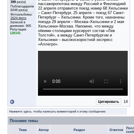
398
раз(а)
пассажиропотока между Россией и Финляндией
Поблагодарили
22 апреля отправится поезд номер 68 Хельсинки
6048 раз(а)
– Санкт-Петербург, 25 апреля – поезд 67 Санкт-
Фотоальбомы:
Петербург – Хельсинки. Кроме того, назначены
2624 фото
поезда 29 апреля – Москва–Хельсинки и 2 мая
Записей в
дневнике:
905
Хельсинки–Москва. Напомню, что между
Репутация:
обеими столицами курсирует состав «Лев
126141
Толстой», а между Санкт-Петербургом и
Хельсинки – высокоскоростной экспресс
«Аллегро».
14
Цитировать
Нажмите здесь, чтобы написать комментарий к этому сообщению
Похожие темы
Пос
Тема
Автор
Раздел
Ответов
соо