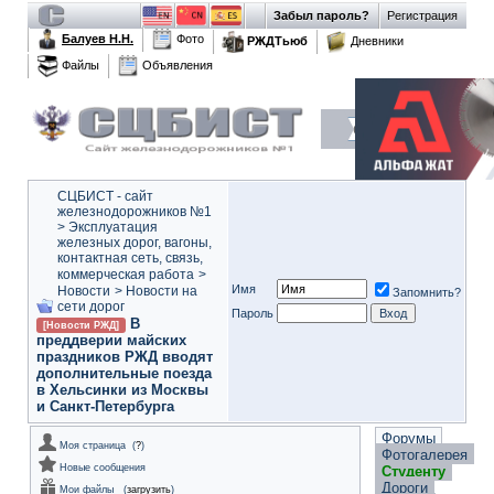
Забыл пароль?
Регистрация
Балуев Н.Н.
Фото
РЖДТьюб
Дневники
Файлы
Объявления
СЦБИСТ - сайт
железнодорожников №1
>
Эксплуатация
железных дорог, вагоны,
контактная сеть, связь,
коммерческая работа
>
Имя
Новости
>
Новости на
Запомнить?
сети дорог
Пароль
В
[Новости РЖД]
преддверии майских
праздников РЖД вводят
дополнительные поезда
в Хельсинки из Москвы
и Санкт-Петербурга
Форумы
Моя страница
(
?
)
Фотогалерея
Новые сообщения
Студенту
Дороги
Мои файлы
(
загрузить
)