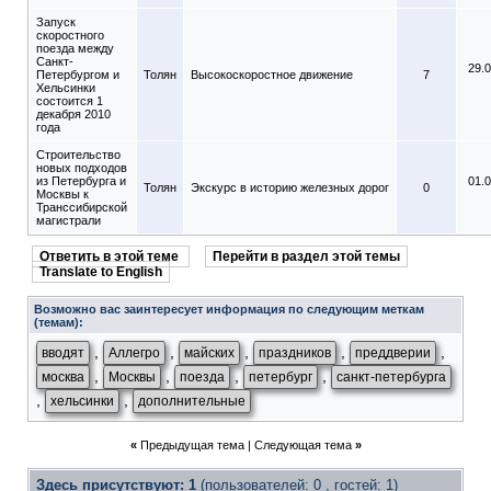
Запуск
скоростного
поезда между
Санкт-
29.
Петербургом и
Толян
Высокоскоростное движение
7
Хельсинки
состоится 1
декабря 2010
года
Строительство
новых подходов
из Петербурга и
01.
Толян
Экскурс в историю железных дорог
0
Москвы к
Транссибирской
магистрали
Ответить в этой теме
Перейти в раздел этой темы
Translate to English
Возможно вас заинтересует информация по следующим меткам
(темам):
,
,
,
,
,
вводят
Аллегро
майских
праздников
преддверии
,
,
,
,
москва
Москвы
поезда
петербург
санкт-петербурга
,
,
хельсинки
дополнительные
«
Предыдущая тема
|
Следующая тема
»
Здесь присутствуют: 1
(пользователей: 0 , гостей: 1)