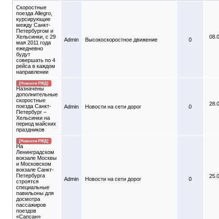
Скоростные
поезда Allegro,
курсирующие
между Санкт-
Петербургом и
Хельсинки, с 29
08.
Admin
Высокоскоростное движение
0
мая 2011 года
ежедневно
будут
совершать по 4
рейса в каждом
направлении
[Новости РЖД]
Назначены
дополнительные
скоростные
28.
поезда Санкт-
Admin
Новости на сети дорог
0
Петербург –
Хельсинки на
период майских
праздников
[Новости РЖД]
На
Ленинградском
вокзале Москвы
и Московском
вокзале Санкт-
Петербурга
25.
Admin
Новости на сети дорог
0
строятся
специальные
павильоны для
досмотра
пассажиров
поездов
«Сапсан»