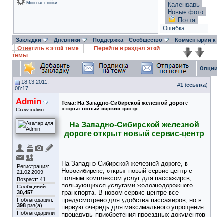
Мои настройки
Календарь
Новые фото
Почта
Ошибка
Закладки
Дневники
Поддержка
Сообщество
Комментарии к
Ответить в этой теме
Перейти в раздел этой
темы
Опции
18.03.2011,
#
1
(
ссылка
)
08:17
Admin
Тема:
На Западно-Сибирской железной дороге
открыт новый сервис-центр
Crow indian
На Западно-Сибирской железной
дороге открыт новый сервис-центр
На Западно-Сибирской железной дороге, в
Регистрация:
Новосибирске, открыт новый сервис-центр с
21.02.2009
полным комплексом услуг для пассажиров,
Возраст: 41
пользующихся услугами железнодорожного
Сообщений:
транспорта. В новом сервис-центре все
30,457
предусмотрено для удобства пассажиров, но в
Поблагодарил:
398
раз(а)
первую очередь для максимального упрощения
Поблагодарили
процедуры приобретения проездных документов