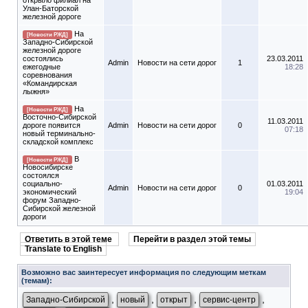
открыло филиал на
Улан-Баторской
железной дороге
На
[Новости РЖД]
Западно-Сибирской
железной дороге
состоялись
23.03.2011
Admin
Новости на сети дорог
1
ежегодные
18:28
соревнования
«Командирская
лыжня»
На
[Новости РЖД]
Восточно-Сибирской
11.03.2011
дороге появится
Admin
Новости на сети дорог
0
07:18
новый терминально-
складской комплекс
В
[Новости РЖД]
Новосибирске
состоялся
социально-
01.03.2011
Admin
Новости на сети дорог
0
экономический
19:04
форум Западно-
Сибирской железной
дороги
Ответить в этой теме
Перейти в раздел этой темы
Translate to English
Возможно вас заинтересует информация по следующим меткам
(темам):
,
,
,
,
Западно-Сибирской
новый
открыт
сервис-центр