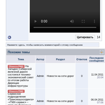
14
Цитировать
Нажмите здесь, чтобы написать комментарий к этому сообщению
Похожие темы
Последнее
Тема
Автор
Раздел
Ответов
сообщение
На
[Новости РЖД]
Западно-Сибирской
железной дороге
состоялся технико-
11.04.2011
Admin
Новости на сети дорог
0
экономический совет
20:04
по итогам работы
Дирекции
инфраструктуры
[Новости РЖД]
Сервисное
подразделение
«Трансмашхолдинга»
06.04.2011
Admin
Новости на сети дорог
0
-«ТМХ-сервис» –
07:06