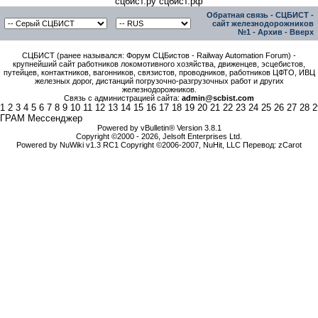
сцбист.ру сцбист.рф
Обратная связь
-
СЦБИСТ -
сайт железнодорожников
№1
-
Архив
-
Вверх
СЦБИСТ (ранее назывался: Форум СЦБистов - Railway Automation Forum) -
крупнейший сайт работников локомотивного хозяйства, движенцев, эсцебистов,
путейцев, контактников, вагонников, связистов, проводников, работников ЦФТО, ИВЦ
железных дорог, дистанций погрузочно-разгрузочных работ и других
железнодорожников.
Связь с администрацией сайта:
admin@scbist.com
1
2
3
4
5
6
7
8
9
10
11
12
13
14
15
16
17
18
19
20
21
22
23
24
25
26
27
28
2
ГРАМ Мессенджер
Powered by vBulletin® Version 3.8.1
Copyright ©2000 - 2026, Jelsoft Enterprises Ltd.
Powered by NuWiki v1.3 RC1 Copyright ©2006-2007, NuHit, LLC Перевод: zCarot