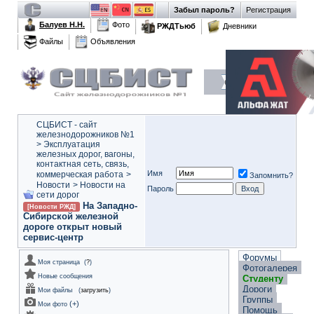
Забыл пароль?
Регистрация
Балуев Н.Н.
Фото
РЖДТьюб
Дневники
Файлы
Объявления
СЦБИСТ - сайт
железнодорожников №1
>
Эксплуатация
железных дорог, вагоны,
контактная сеть, связь,
Имя
коммерческая работа
>
Запомнить?
Новости
>
Новости на
Пароль
сети дорог
На Западно-
[Новости РЖД]
Сибирской железной
дороге открыт новый
сервис-центр
Форумы
Моя страница
(
?
)
Фотогалерея
Новые сообщения
Студенту
Дороги
Мои файлы
(
загрузить
)
Группы
(
+
)
Мои фото
Помощь