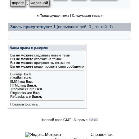
,
дороге
железной
«
Предыдущая тема
|
Следующая тема
»
Здесь присутствуют: 1
(пользователей: 0 , гостей: 1)
Ваши права в разделе
Вы
не можете
создавать новые темы
Вы
не можете
отвечать в темах
Вы
не можете
прикреплять вложения
Вы
не можете
редактировать свои сообщения
BB коды
Вкл.
Смайлы
Вкл.
[IMG]
код
Вкл.
HTML код
Выкл.
Trackbacks
are
Вкл.
Pingbacks
are
Вкл.
Refbacks
are
Выкл.
Правила форума
Часовой пояс GMT +3, время:
08:03
.
Справочник