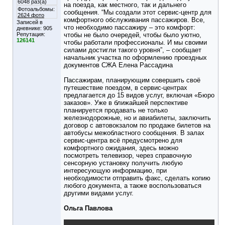
6048 раз(а)
на поезда, как местного, так и дальнего
Фотоальбомы:
сообщения. “Мы создали этот сервис-центр для
2624 фото
комфортного обслуживания пассажиров. Все,
Записей в
что необходимо пассажиру – это комфорт:
дневнике:
905
Репутация:
чтобы не было очередей, чтобы было уютно,
126141
чтобы работали профессионалы. И мы своими
силами достигли такого уровня”, – сообщает
начальник участка по оформлению проездных
документов СЖА Елена Рассадина
Пассажирам, планирующим совершить своё
путешествие поездом, в сервис-центрах
предлагается до 15 видов услуг, включая «Бюро
заказов». Уже в ближайшей перспективе
планируется продавать не только
железнодорожные, но и авиабилеты, заключить
договор с автовокзалом по продаже билетов на
автобусы межобластного сообщения. В залах
сервис-центра всё предусмотрено для
комфортного ожидания, здесь можно
посмотреть телевизор, через справочную
сенсорную установку получить любую
интересующую информацию, при
необходимости отправить факс, сделать копию
любого документа, а также воспользоваться
другими видами услуг.
Ольга Павлова