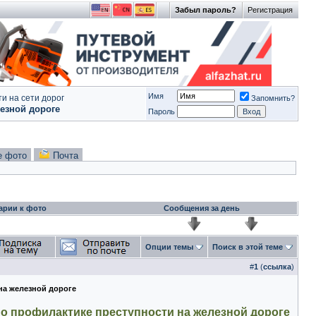
Забыл пароль?
Регистрация
Имя
и на сети дорог
Запомнить?
езной дороге
Пароль
е фото
Почта
арии к фото
Сообщения за день
Опции темы
Поиск в этой теме
#
1
(
ссылка
)
а железной дороге
 профилактике преступности на железной дороге