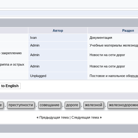
Автор
Раздел
Ivan
Документация
Admin
Учебные материалы железнод
о закреплению
Admin
Новости на сети дорог
гриппа и острых
Admin
Новости на сети дорог
Unplugged
Постовое и напольное оборуд
 to English
,
,
,
,
,
е
преступности
совещание
дороге
железной
железнодорожн
«
Предыдущая тема
|
Следующая тема
»