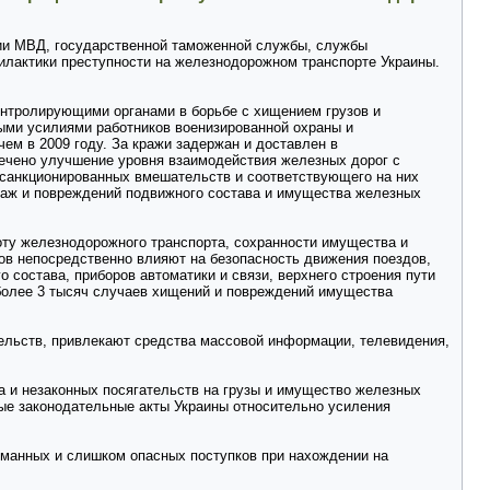
ии МВД, государственной таможенной службы, службы
илактики преступности на железнодорожном транспорте Украины.
нтролирующими органами в борьбе с хищением грузов и
ыми усилиями работников военизированной охраны и
ем в 2009 году. За кражи задержан и доставлен в
мечено улучшение уровня взаимодействия железных дорог с
есанкционированных вмешательств и соответствующего на них
раж и повреждений подвижного состава и имущества железных
оту железнодорожного транспорта, сохранности имущества и
ов непосредственно влияют на безопасность движения поездов,
 состава, приборов автоматики и связи, верхнего строения пути
 более 3 тысяч случаев хищений и повреждений имущества
льств, привлекают средства массовой информации, телевидения,
а и незаконных посягательств на грузы и имущество железных
рые законодательные акты Украины относительно усиления
уманных и слишком опасных поступков при нахождении на