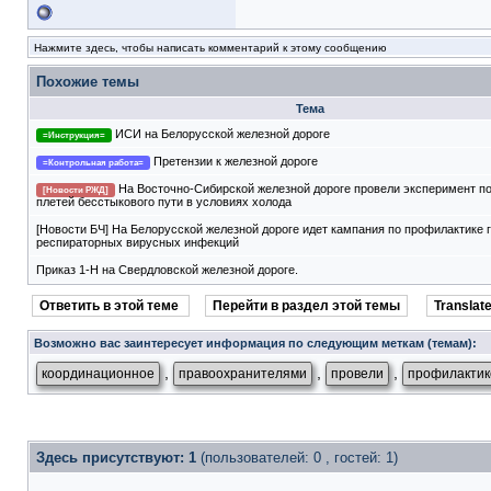
Нажмите здесь, чтобы написать комментарий к этому сообщению
Похожие темы
Тема
ИСИ на Белорусской железной дороге
=Инструкция=
Претензии к железной дороге
=Контрольная работа=
На Восточно-Сибирской железной дороге провели эксперимент п
[Новости РЖД]
плетей бесстыкового пути в условиях холода
[Новости БЧ] На Белорусской железной дороге идет кампания по профилактике 
респираторных вирусных инфекций
Приказ 1-Н на Свердловской железной дороге.
Ответить в этой теме
Перейти в раздел этой темы
Translate
Возможно вас заинтересует информация по следующим меткам (темам):
,
,
,
координационное
правоохранителями
провели
профилактик
Здесь присутствуют: 1
(пользователей: 0 , гостей: 1)