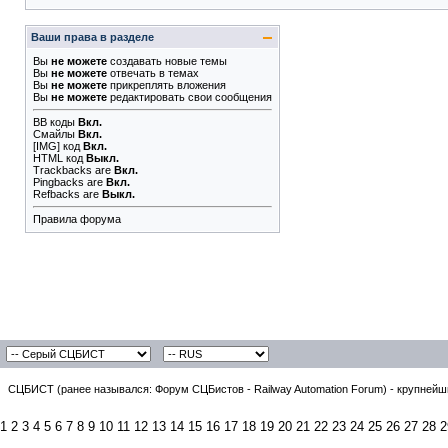
Ваши права в разделе
Вы
не можете
создавать новые темы
Вы
не можете
отвечать в темах
Вы
не можете
прикреплять вложения
Вы
не можете
редактировать свои сообщения
BB коды
Вкл.
Смайлы
Вкл.
[IMG]
код
Вкл.
HTML код
Выкл.
Trackbacks
are
Вкл.
Pingbacks
are
Вкл.
Refbacks
are
Выкл.
Правила форума
СЦБИСТ (ранее назывался: Форум СЦБистов - Railway Automation Forum) - крупнейши
1
2
3
4
5
6
7
8
9
10
11
12
13
14
15
16
17
18
19
20
21
22
23
24
25
26
27
28
2