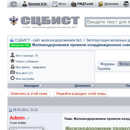
Балуев Н.Н.
Фото
РЖДТьюб
Дневники
СЦБИСТ - сайт железнодорожников №1
>
Эксплуатация железных дор
Железнодорожники провели координационное совещ
[Новости УЗ]
Моя страница
(
?
)
Новые сообщения
Форумы
Фотог
Мои файлы
(
загрузить
)
Ошибка
(
+
)
Мои фото
Мои настройки
Закладки
Дневники
По
Ответить в этой теме
Перейти в раздел этой темы
28.02.2011, 21:21
Admin
Тема:
Железнодорожники провели коорд
Crow indian
Железнодорожники провели