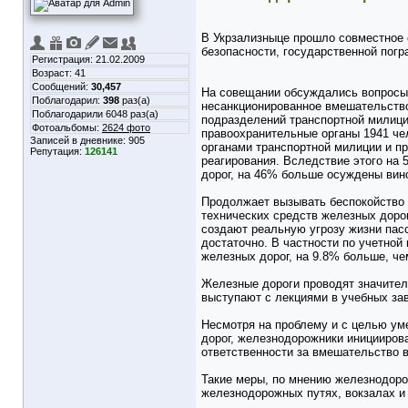
В Укрзализныце прошло совместное
безопасности, государственной пог
Регистрация: 21.02.2009
Возраст: 41
Сообщений:
30,457
На совещании обсуждались вопросы 
Поблагодарил:
398
раз(а)
несанкционированное вмешательство
Поблагодарили 6048 раз(а)
подразделений транспортной милиции
Фотоальбомы:
2624 фото
правоохранительные органы 1941 чел
Записей в дневнике:
905
органами транспортной милиции и п
Репутация:
126141
реагирования. Вследствие этого на
дорог, на 46% больше осуждены вин
Продолжает вызывать беспокойство 
технических средств железных доро
создают реальную угрозу жизни пасс
достаточно. В частности по учетно
железных дорог, на 9.8% больше, чем
Железные дороги проводят значител
выступают с лекциями в учебных за
Несмотря на проблему и с целью ум
дорог, железнодорожники инициирова
ответственности за вмешательство в
Такие меры, по мнению железнодоро
железнодорожных путях, вокзалах и 