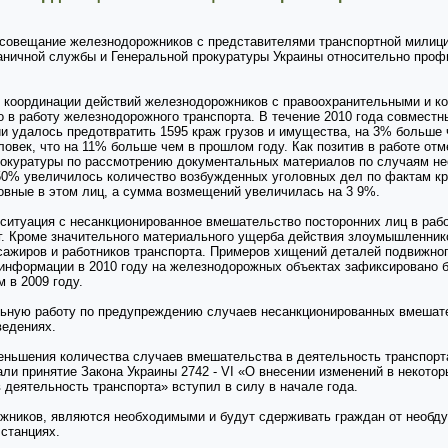
 совещание железнодорожников с представителями транспортной милиц
раничной службы и Генеральной прокуратуры Украины относительно проф
координации действий железнодорожников с правоохранительными и ко
 в работу железнодорожного транспорта. В течение 2010 года совместн
 удалось предотвратить 1595 краж грузов и имущества, на 3% больше ч
овек, что на 11% больше чем в прошлом году. Как позитив в работе от
рокуратуры по рассмотрению документальных материалов по случаям н
 50% увеличилось количество возбужденных уголовных дел по фактам к
овные в этом лиц, а сумма возмещений увеличилась на 3 9%.
ситуация с несанкционированное вмешательство посторонних лиц в раб
г. Кроме значительного материального ущерба действия злоумышленник
ажиров и работников транспорта. Примеров хищений деталей подвижного
й информации в 2010 году на железнодорожных объектах зафиксировано
 в 2009 году.
ьную работу по предупреждению случаев несанкционированных вмешате
ведениях.
еньшения количества случаев вмешательства в деятельность транспорт
ли принятие Закона Украины 2742 - VI «О внесении изменений в некото
 деятельность транспорта» вступил в силу в начале года.
жников, являются необходимыми и будут сдерживать граждан от необд
станциях.