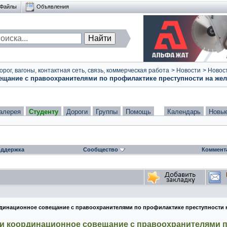
Файлы
Объявления
ог, вагоны, контактная сеть, связь, коммерческая работа
>
Новости
>
Новост
ание с правоохранителями по профилактике преступности на жел
алерея
Студенту
Дороги
Группы
Помощь
Календарь
Новы
ддержка
Сообщество
Коммент
инационное совещание с правоохранителями по профилактике преступности н
 координационное совещание с правоохранителями по