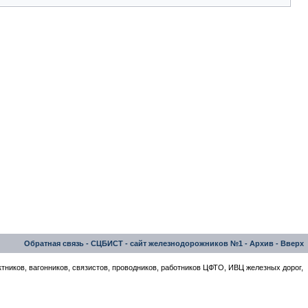
Обратная связь
-
СЦБИСТ - сайт железнодорожников №1
-
Архив
-
Вверх
тников, вагонников, связистов, проводников, работников ЦФТО, ИВЦ железных дорог,