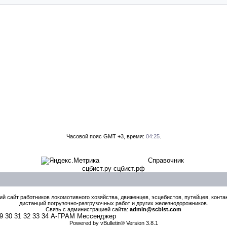
Часовой пояс GMT +3, время:
04:25
.
Справочник
сцбист.ру сцбист.рф
й сайт работников локомотивного хозяйства, движенцев, эсцебистов, путейцев, контак
дистанций погрузочно-разгрузочных работ и других железнодорожников.
Связь с администрацией сайта:
admin@scbist.com
9
30
31
32
33
34
А-ГРАМ Мессенджер
Powered by vBulletin® Version 3.8.1