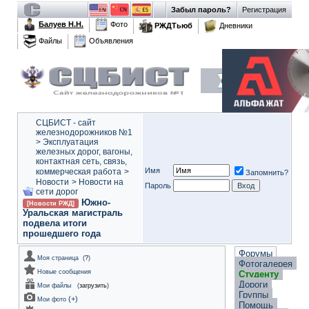
Забыл пароль?
Регистрация
Балуев Н.Н.
Фото
РЖДТьюб
Дневники
Файлы
Объявления
СЦБИСТ - сайт
железнодорожников №1
>
Эксплуатация
железных дорог, вагоны,
контактная сеть, связь,
Имя
коммерческая работа
>
Запомнить?
Новости
>
Новости на
Пароль
сети дорог
Южно-
[Новости РЖД]
Уральская магистраль
подвела итоги
прошедшего года
Форумы
Моя страница
(
?
)
Фотогалерея
Новые сообщения
Студенту
Дороги
Мои файлы
(
загрузить
)
Группы
(
+
)
Мои фото
Помощь