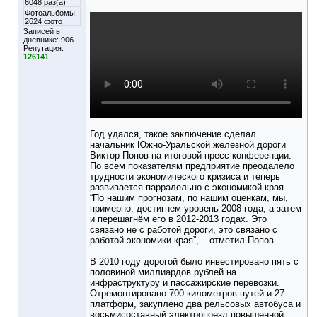
6048 раз(а)
Фотоальбомы:
2624 фото
Записей в
дневнике:
906
Репутация:
126141
Год удался, такое заключение сделал
начальник Южно-Уральской железной дороги
Виктор Попов на итоговой пресс-конференции.
По всем показателям предприятие преодалело
трудности экономического кризиса и теперь
развивается парралельно с экономикой края.
“По нашим прогнозам, по нашим оценкам, мы,
примерно, достигнем уровень 2008 года, а затем
и перешагнём его в 2012-2013 годах. Это
связано не с работой дороги, это связано с
работой экономики края”, – отметил Попов.
В 2010 году дорогой было инвестировано пять с
половиной миллиардов рублей на
инфраструктуру и пассажирские перевозки.
Отремонтировано 700 километров путей и 27
платформ, закуплено два рельсовых автобуса и
восьмисоставный электропоезд повышенной