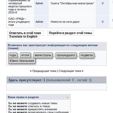
соревнования за
четвёртый
Admin
Газета "Октябрьская магистраль"
0
квартал прошлого
года и за весь
2010-й
ОАО «РЖД» -
итоги уходящего
Admin
Новости на сети дорог
0
года
Ответить в этой теме
Перейти в раздел этой темы
Translate to English
Возможно вас заинтересует информация по следующим меткам
(темам):
,
,
,
,
,
года
итоги
магистраль
прошедшего
подвела
Южно-Уральская
«
Предыдущая тема
|
Следующая тема
»
Здесь присутствуют: 1
(пользователей: 0 , гостей: 1)
Ваши права в разделе
Вы
не можете
создавать новые темы
Вы
не можете
отвечать в темах
Вы
не можете
прикреплять вложения
Вы
не можете
редактировать свои сообщения