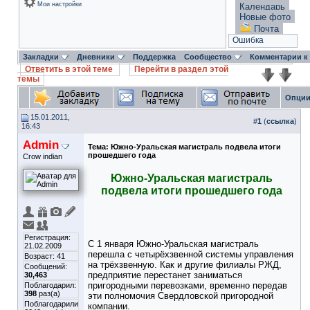
Мои настройки
Календарь
Новые фото
Почта
Ошибка
Закладки
Дневники
Поддержка
Сообщество
Комментарии к
Ответить в этой теме
Перейти в раздел этой
темы
Опции
15.01.2011,
#
1
(
ссылка
)
16:43
Admin
Тема:
Южно-Уральская магистраль подвела итоги
прошедшего года
Crow indian
Южно-Уральская магистраль
подвела итоги прошедшего года
Регистрация:
С 1 января Южно-Уральская магистраль
21.02.2009
перешла с четырёхзвенной системы управления
Возраст: 41
на трёхзвенную. Как и другие филиалы РЖД,
Сообщений:
предприятие перестанет заниматься
30,463
пригородными перевозками, временно передав
Поблагодарил:
398
раз(а)
эти полномочия Свердловской пригородной
Поблагодарили
компании.