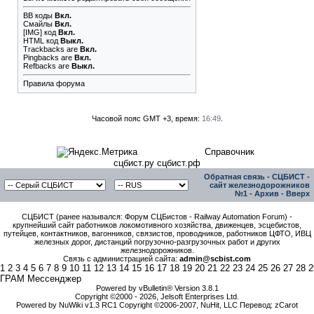
BB коды
Вкл.
Смайлы
Вкл.
[IMG]
код
Вкл.
HTML код
Выкл.
Trackbacks
are
Вкл.
Pingbacks
are
Вкл.
Refbacks
are
Выкл.
Правила форума
Часовой пояс GMT +3, время:
16:49
.
Справочник
сцбист.ру сцбист.рф
Обратная связь
-
СЦБИСТ -
сайт железнодорожников
№1
-
Архив
-
Вверх
СЦБИСТ (ранее назывался: Форум СЦБистов - Railway Automation Forum) -
крупнейший сайт работников локомотивного хозяйства, движенцев, эсцебистов,
путейцев, контактников, вагонников, связистов, проводников, работников ЦФТО, ИВЦ
железных дорог, дистанций погрузочно-разгрузочных работ и других
железнодорожников.
Связь с администрацией сайта:
admin@scbist.com
1
2
3
4
5
6
7
8
9
10
11
12
13
14
15
16
17
18
19
20
21
22
23
24
25
26
27
28
2
ГРАМ Мессенджер
Powered by vBulletin® Version 3.8.1
Copyright ©2000 - 2026, Jelsoft Enterprises Ltd.
Powered by NuWiki v1.3 RC1 Copyright ©2006-2007, NuHit, LLC Перевод: zCarot