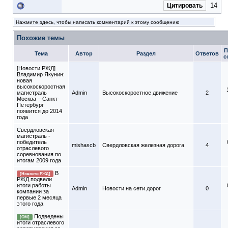
14
Цитировать
Нажмите здесь, чтобы написать комментарий к этому сообщению
Похожие темы
П
Тема
Автор
Раздел
Ответов
с
[Новости РЖД]
Владимир Якунин:
новая
высокоскоростная
магистраль
Admin
Высокоскоростное движение
2
Москва – Санкт-
Петербург
появится до 2014
года
Свердловская
магистраль -
победитель
mishascb
Свердловская железная дорога
4
отраслевого
соревнования по
итогам 2009 года
В
[Новости РЖД]
РЖД подвели
итоги работы
Admin
Новости на сети дорог
0
компании за
первые 2 месяца
этого года
Подведены
[ОМ]
итоги отраслевого