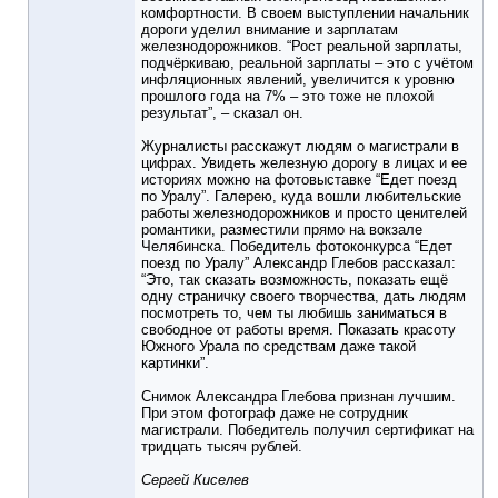
комфортности. В своем выступлении начальник
дороги уделил внимание и зарплатам
железнодорожников. “Рост реальной зарплаты,
подчёркиваю, реальной зарплаты – это с учётом
инфляционных явлений, увеличится к уровню
прошлого года на 7% – это тоже не плохой
результат”, – сказал он.
Журналисты расскажут людям о магистрали в
цифрах. Увидеть железную дорогу в лицах и ее
историях можно на фотовыставке “Едет поезд
по Уралу”. Галерею, куда вошли любительские
работы железнодорожников и просто ценителей
романтики, разместили прямо на вокзале
Челябинска. Победитель фотоконкурса “Едет
поезд по Уралу” Александр Глебов рассказал:
“Это, так сказать возможность, показать ещё
одну страничку своего творчества, дать людям
посмотреть то, чем ты любишь заниматься в
свободное от работы время. Показать красоту
Южного Урала по средствам даже такой
картинки”.
Снимок Александра Глебова признан лучшим.
При этом фотограф даже не сотрудник
магистрали. Победитель получил сертификат на
тридцать тысяч рублей.
Сергей Киселев