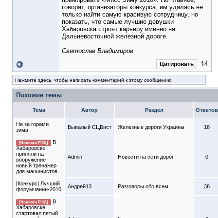
говорят, организаторы конкурса, им удалась не
только найти самую красивую сотрудницу, но
показать, что самые лучшие девушки
Хабаровска строят карьеру именно на
Дальневосточной железной дороге.
Святослав Владимиров
14
Цитировать
Нажмите здесь, чтобы написать комментарий к этому сообщению
Похожие темы
Тема
Автор
Раздел
Ответов
Не за горами
Бывалый СЦБист
Железные дороги Украины
18
зима
В
[Новости РЖД]
Хабаровске
приняли на
Admin
Новости на сети дорог
0
вооружение
новый тренажер
для машинистов
[Конкурс] Лучший
Андрей13
Разговоры обо всем
38
форумчанин-2010
В
[Новости РЖД]
Хабаровске
стартовал пятый