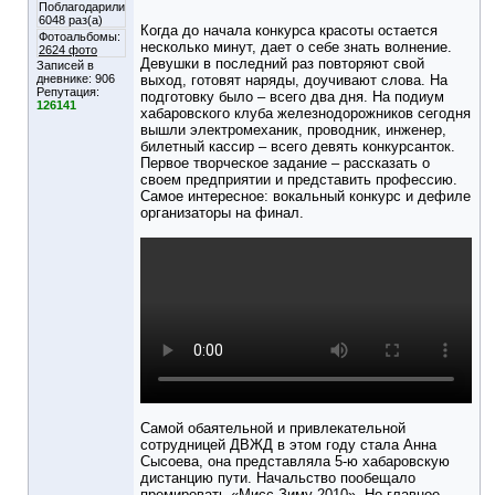
Поблагодарили
6048 раз(а)
Когда до начала конкурса красоты остается
Фотоальбомы:
несколько минут, дает о себе знать волнение.
2624 фото
Девушки в последний раз повторяют свой
Записей в
дневнике:
906
выход, готовят наряды, доучивают слова. На
Репутация:
подготовку было – всего два дня. На подиум
126141
хабаровского клуба железнодорожников сегодня
вышли электромеханик, проводник, инженер,
билетный кассир – всего девять конкурсанток.
Первое творческое задание – рассказать о
своем предприятии и представить профессию.
Самое интересное: вокальный конкурс и дефиле
организаторы на финал.
Самой обаятельной и привлекательной
сотрудницей ДВЖД в этом году стала Анна
Сысоева, она представляла 5-ю хабаровскую
дистанцию пути. Начальство пообещало
премировать «Мисс Зиму 2010». Но главное,