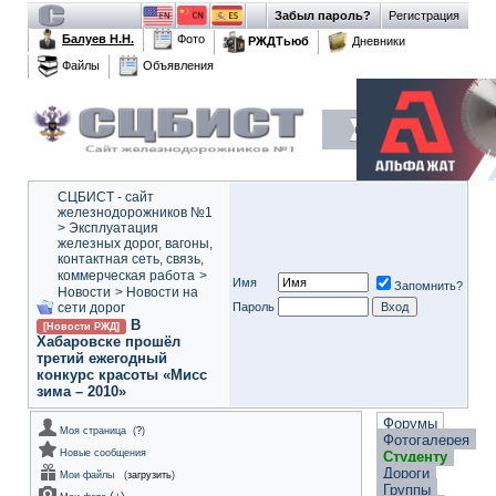
Забыл пароль?
Регистрация
Балуев Н.Н.
Фото
РЖДТьюб
Дневники
Файлы
Объявления
СЦБИСТ - сайт
железнодорожников №1
>
Эксплуатация
железных дорог, вагоны,
контактная сеть, связь,
коммерческая работа
>
Имя
Запомнить?
Новости
>
Новости на
сети дорог
Пароль
В
[Новости РЖД]
Хабаровске прошёл
третий ежегодный
конкурс красоты «Мисс
зима – 2010»
Форумы
Моя страница
(
?
)
Фотогалерея
Новые сообщения
Студенту
Дороги
Мои файлы
(
загрузить
)
Группы