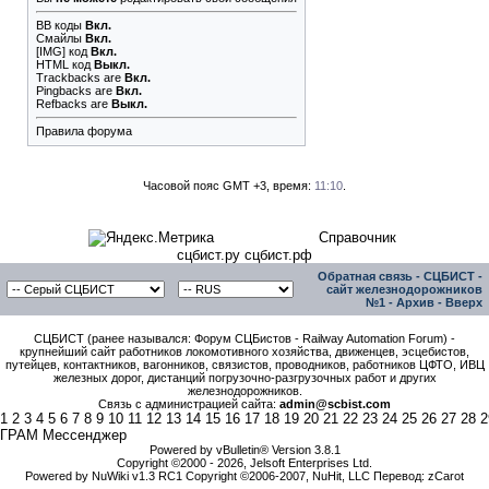
BB коды
Вкл.
Смайлы
Вкл.
[IMG]
код
Вкл.
HTML код
Выкл.
Trackbacks
are
Вкл.
Pingbacks
are
Вкл.
Refbacks
are
Выкл.
Правила форума
Часовой пояс GMT +3, время:
11:10
.
Справочник
сцбист.ру сцбист.рф
Обратная связь
-
СЦБИСТ -
сайт железнодорожников
№1
-
Архив
-
Вверх
СЦБИСТ (ранее назывался: Форум СЦБистов - Railway Automation Forum) -
крупнейший сайт работников локомотивного хозяйства, движенцев, эсцебистов,
путейцев, контактников, вагонников, связистов, проводников, работников ЦФТО, ИВЦ
железных дорог, дистанций погрузочно-разгрузочных работ и других
железнодорожников.
Связь с администрацией сайта:
admin@scbist.com
1
2
3
4
5
6
7
8
9
10
11
12
13
14
15
16
17
18
19
20
21
22
23
24
25
26
27
28
2
ГРАМ Мессенджер
Powered by vBulletin® Version 3.8.1
Copyright ©2000 - 2026, Jelsoft Enterprises Ltd.
Powered by NuWiki v1.3 RC1 Copyright ©2006-2007, NuHit, LLC Перевод: zCarot