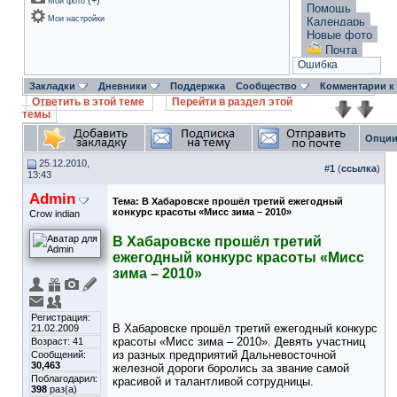
(
+
)
Мои фото
Помощь
Мои настройки
Календарь
Новые фото
Почта
Ошибка
Закладки
Дневники
Поддержка
Сообщество
Комментарии к
Ответить в этой теме
Перейти в раздел этой
темы
Опции
25.12.2010,
#
1
(
ссылка
)
13:43
Admin
Тема:
В Хабаровске прошёл третий ежегодный
конкурс красоты «Мисс зима – 2010»
Crow indian
В Хабаровске прошёл третий
ежегодный конкурс красоты «Мисс
зима – 2010»
Регистрация:
В Хабаровске прошёл третий ежегодный конкурс
21.02.2009
красоты «Мисс зима – 2010». Девять участниц
Возраст: 41
из разных предприятий Дальневосточной
Сообщений:
30,463
железной дороги боролись за звание самой
Поблагодарил:
красивой и талантливой сотрудницы.
398
раз(а)