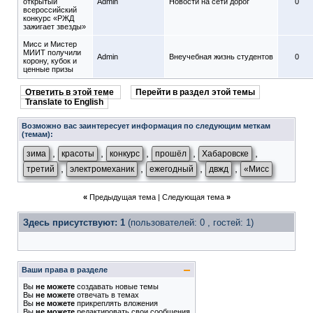
открытый
Admin
Новости на сети дорог
0
всероссийский
конкурс «РЖД
зажигает звезды»
Мисс и Мистер
МИИТ получили
Admin
Внеучебная жизнь студентов
0
корону, кубок и
ценные призы
Ответить в этой теме
Перейти в раздел этой темы
Translate to English
Возможно вас заинтересует информация по следующим меткам
(темам):
,
,
,
,
,
зима
красоты
конкурс
прошёл
Хабаровске
,
,
,
,
третий
электромеханик
ежегодный
двжд
«Мисс
«
Предыдущая тема
|
Следующая тема
»
Здесь присутствуют: 1
(пользователей: 0 , гостей: 1)
Ваши права в разделе
Вы
не можете
создавать новые темы
Вы
не можете
отвечать в темах
Вы
не можете
прикреплять вложения
Вы
не можете
редактировать свои сообщения