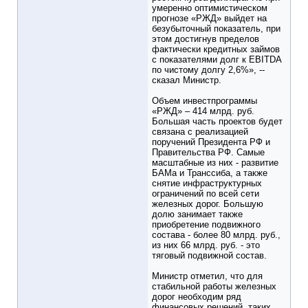
умеренно оптимистическом
прогнозе «РЖД» выйдет на
безубыточный показатель, при
этом достигнув пределов
фактически кредитных займов
с показателями долг к EBITDA
по чистому долгу 2,6%», --
сказал Министр.
Объем инвестпрограммы
«РЖД» – 414 млрд. руб.
Большая часть проектов будет
связана с реализацией
поручений Президента РФ и
Правительства РФ. Самые
масштабные из них - развитие
БАМа и Транссиба, а также
снятие инфраструктурных
ограничений по всей сети
железных дорог. Большую
долю занимает также
приобретение подвижного
состава - более 80 млрд. руб.,
из них 66 млрд. руб. - это
тяговый подвижной состав.
Министр отметил, что для
стабильной работы железных
дорог необходим ряд
финансовых решений, таких,