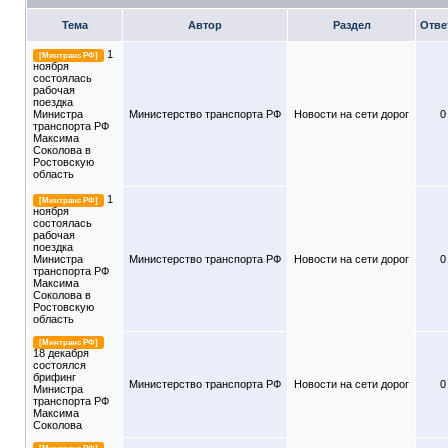
Тема
Автор
Раздел
Отве
1
[Минтранс РФ]
ноября
состоялась
рабочая
поездка
Министра
Министерство транспорта РФ
Новости на сети дорог
0
транспорта РФ
Максима
Соколова в
Ростовскую
область
1
[Минтранс РФ]
ноября
состоялась
рабочая
поездка
Министра
Министерство транспорта РФ
Новости на сети дорог
0
транспорта РФ
Максима
Соколова в
Ростовскую
область
[Минтранс РФ]
18 декабря
состоялся
брифинг
Министерство транспорта РФ
Новости на сети дорог
0
Министра
транспорта РФ
Максима
Соколова