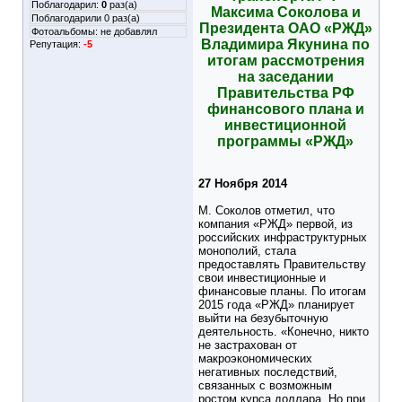
Поблагодарил:
0
раз(а)
Максима Соколова и
Поблагодарили 0 раз(а)
Президента ОАО «РЖД»
Фотоальбомы:
не добавлял
Владимира Якунина по
Репутация:
-5
итогам рассмотрения
на заседании
Правительства РФ
финансового плана и
инвестиционной
программы «РЖД»
27 Ноября 2014
М. Соколов отметил, что
компания «РЖД» первой, из
российских инфраструктурных
монополий, стала
предоставлять Правительству
свои инвестиционные и
финансовые планы. По итогам
2015 года «РЖД» планирует
выйти на безубыточную
деятельность. «Конечно, никто
не застрахован от
макроэкономических
негативных последствий,
связанных с возможным
ростом курса доллара. Но при