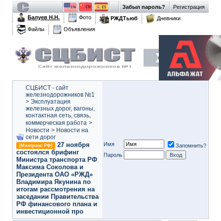
Забыл пароль?
Регистрация
Балуев Н.Н.
Фото
РЖДТьюб
Дневники
Файлы
Объявления
СЦБИСТ - сайт
железнодорожников №1
>
Эксплуатация
железных дорог, вагоны,
контактная сеть, связь,
коммерческая работа
>
Новости
>
Новости на
сети дорог
27 ноября
Имя
Запомнить?
[Минтранс РФ]
состоялся брифинг
Пароль
Министра транспорта РФ
Максима Соколова и
Президента ОАО «РЖД»
Владимира Якунина по
итогам рассмотрения на
заседании Правительства
РФ финансового плана и
инвестиционной про