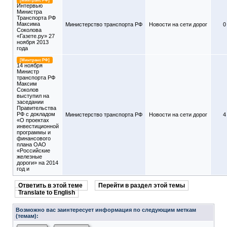
[Минтранс РФ]
Интервью
Министра
Транспорта РФ
Максима
Министерство транспорта РФ
Новости на сети дорог
0
Соколова
«Газете.ру» 27
ноября 2013
года
[Минтранс РФ]
14 ноября
Министр
транспорта РФ
Максим
Соколов
выступил на
заседании
Правительства
РФ с докладом
Министерство транспорта РФ
Новости на сети дорог
4
«О проектах
инвестиционной
программы и
финансового
плана ОАО
«Российские
железные
дороги» на 2014
год и
Ответить в этой теме
Перейти в раздел этой темы
Translate to English
Возможно вас заинтересует информация по следующим меткам
(темам):