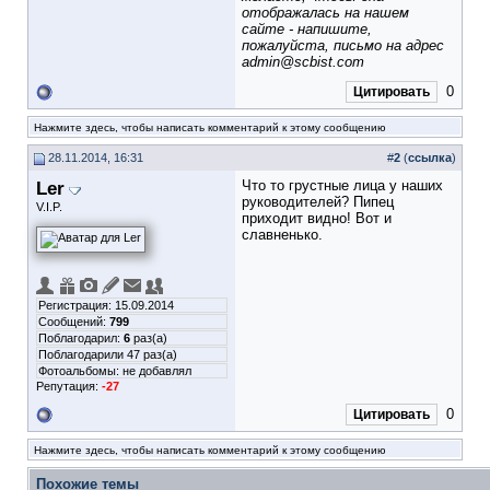
отображалась на нашем
сайте - напишите,
пожалуйста, письмо на адрес
admin@scbist.com
0
Цитировать
Нажмите здесь, чтобы написать комментарий к этому сообщению
28.11.2014, 16:31
#
2
(
ссылка
)
Ler
Что то грустные лица у наших
руководителей? Пипец
V.I.P.
приходит видно! Вот и
славненько.
Регистрация: 15.09.2014
Сообщений:
799
Поблагодарил:
6
раз(а)
Поблагодарили 47 раз(а)
Фотоальбомы:
не добавлял
Репутация:
-27
0
Цитировать
Нажмите здесь, чтобы написать комментарий к этому сообщению
Похожие темы