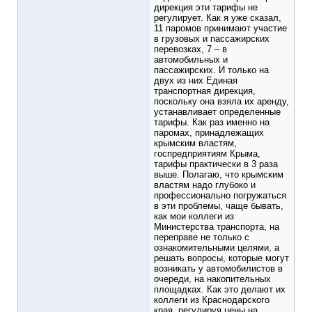
дирекция эти тарифы не
регулирует. Как я уже сказал,
11 паромов принимают участие
в грузовых и пассажирских
перевозках, 7 – в
автомобильных и
пассажирских. И только на
двух из них Единая
транспортная дирекция,
поскольку она взяла их аренду,
устанавливает определенные
тарифы. Как раз именно на
паромах, принадлежащих
крымским властям,
госпредприятиям Крыма,
тарифы практически в 3 раза
выше. Полагаю, что крымским
властям надо глубоко и
профессионально погружаться
в эти проблемы, чаще бывать,
как мои коллеги из
Министерства транспорта, на
переправе не только с
ознакомительными целями, а
решать вопросы, которые могут
возникать у автомобилистов в
очереди, на накопительных
площадках. Как это делают их
коллеги из Краснодарского
края, регулируя цены на