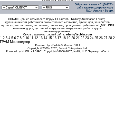
Обратная связь
-
СЦБИСТ -
сайт железнодорожников
№1
-
Архив
-
Вверх
СЦБИСТ (ранее назывался: Форум СЦБистов - Railway Automation Forum) -
крупнейший сайт работников локомотивного хозяйства, движенцев, эсцебистов,
путейцев, контактников, вагонников, связистов, проводников, работников ЦФТО, ИВЦ
железных дорог, дистанций погрузочно-разгрузочных работ и других
железнодорожников.
Связь с администрацией сайта:
admin@scbist.com
1
2
3
4
5
6
7
8
9
10
11
12
13
14
15
16
17
18
19
20
21
22
23
24
25
26
27
28
2
ГРАМ Мессенджер
Powered by vBulletin® Version 3.8.1
Copyright ©2000 - 2026, Jelsoft Enterprises Ltd.
Powered by NuWiki v1.3 RC1 Copyright ©2006-2007, NuHit, LLC Перевод: zCarot