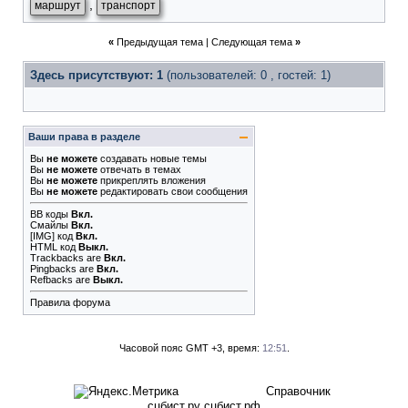
,
маршрут
транспорт
«
Предыдущая тема
|
Следующая тема
»
Здесь присутствуют: 1
(пользователей: 0 , гостей: 1)
Ваши права в разделе
Вы
не можете
создавать новые темы
Вы
не можете
отвечать в темах
Вы
не можете
прикреплять вложения
Вы
не можете
редактировать свои сообщения
BB коды
Вкл.
Смайлы
Вкл.
[IMG]
код
Вкл.
HTML код
Выкл.
Trackbacks
are
Вкл.
Pingbacks
are
Вкл.
Refbacks
are
Выкл.
Правила форума
Часовой пояс GMT +3, время:
12:51
.
Справочник
сцбист.ру сцбист.рф