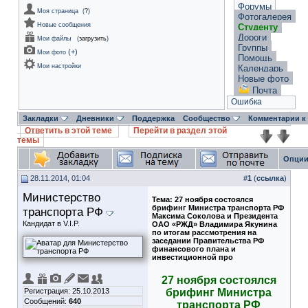
Форумы
Моя страница
(
?
)
Фотогалерея
Новые сообщения
Студенту
Дороги
Мои файлы
(
загрузить
)
Группы
(
+
)
Мои фото
Помощь
Мои настройки
Календарь
Новые фото
Почта
Ошибка
Закладки
Дневники
Поддержка
Сообщество
Комментарии к
Ответить в этой теме
Перейти в раздел этой
темы
Опции
28.11.2014, 01:04
#
1
(
ссылка
)
Министерство
Тема:
27 ноября состоялся
брифинг Министра транспорта РФ
транспорта РФ
Максима Соколова и Президента
Кандидат в V.I.P.
ОАО «РЖД» Владимира Якунина
по итогам рассмотрения на
заседании Правительства РФ
финансового плана и
инвестиционной про
27 ноября состоялся
Регистрация: 25.10.2013
брифинг Министра
Сообщений:
640
транспорта РФ