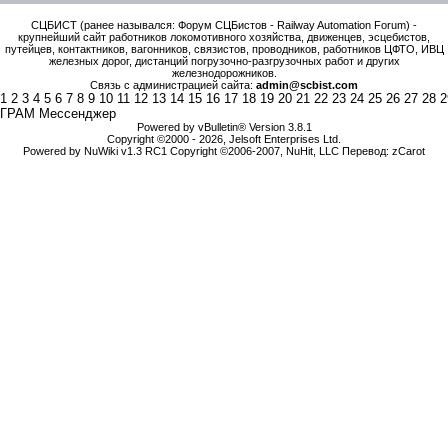
СЦБИСТ (ранее назывался: Форум СЦБистов - Railway Automation Forum) -
крупнейший сайт работников локомотивного хозяйства, движенцев, эсцебистов,
путейцев, контактников, вагонников, связистов, проводников, работников ЦФТО, ИВЦ
железных дорог, дистанций погрузочно-разгрузочных работ и других
железнодорожников.
Связь с администрацией сайта:
admin@scbist.com
1
2
3
4
5
6
7
8
9
10
11
12
13
14
15
16
17
18
19
20
21
22
23
24
25
26
27
28
2
ГРАМ Мессенджер
Powered by vBulletin® Version 3.8.1
Copyright ©2000 - 2026, Jelsoft Enterprises Ltd.
Powered by NuWiki v1.3 RC1 Copyright ©2006-2007, NuHit, LLC Перевод: zCarot