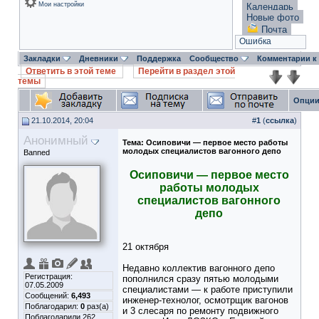
Мои настройки
Календарь
Новые фото
Почта
Ошибка
Закладки
Дневники
Поддержка
Сообщество
Комментарии к
Ответить в этой теме
Перейти в раздел этой
темы
Опции
21.10.2014, 20:04
#
1
(
ссылка
)
Анонимный
Тема:
Осиповичи — первое место работы
молодых специалистов вагонного депо
Banned
Осиповичи — первое место
работы молодых
специалистов вагонного
депо
21 октября
Недавно коллектив вагонного депо
Регистрация:
пополнился сразу пятью молодыми
07.05.2009
специалистами — к работе приступили
Сообщений:
6,493
инженер-технолог, осмотрщик вагонов
Поблагодарил:
0
раз(а)
и 3 слесаря по ремонту подвижного
Поблагодарили 262