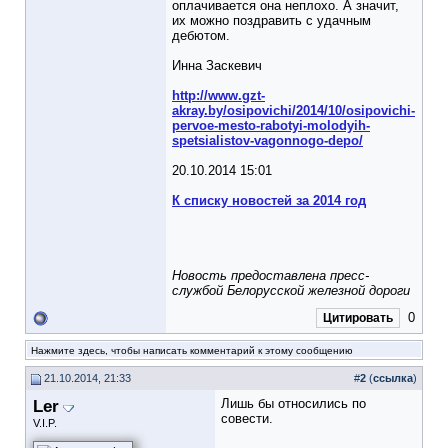
оплачивается она неплохо. А значит,
их можно поздравить с удачным
дебютом.
Инна Заскевич
http://www.gzt-
akray.by/osipovichi/2014/10/osipovichi-
pervoe-mesto-rabotyi-molodyih-
spetsialistov-vagonnogo-depo/
20.10.2014 15:01
К списку новостей за 2014 год
Новость предоставлена пресс-
службой Белорусской железной дороги
0
Цитировать
Нажмите здесь, чтобы написать комментарий к этому сообщению
21.10.2014, 21:33
#
2
(
ссылка
)
Ler
Лишь бы относились по
совести.
V.I.P.