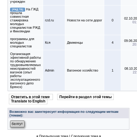
учрежден
На ГЖД
[РЖД ТВ]
прошла
совместная
02.10.2
стажировка
rzd.ru
Новости на сети дорог
0
01
молодых
специалистов РЖД
и Финляндии
программы для
09.06.2
молодых
Кся
Движенцы
4
20
специалистов
Организация
эфективной работы
по обнаружению
трудновыявляемых
неисправностей
08.10.2
Admin
Вагонное хозяйство
1
вагонов (опыт
22
работы
эксплуатационного
вагонного депо
Брянск)
Ответить в этой теме
Перейти в раздел этой темы
Translate to English
Возможно вас заинтересует информация по следующим меткам
(темам):
белгут
«
Предыдущая тема
|
Следующая тема
»