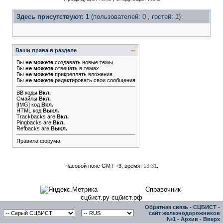
Здесь присутствуют: 1
(пользователей: 0 , гостей: 1)
Ваши права в разделе
Вы
не можете
создавать новые темы
Вы
не можете
отвечать в темах
Вы
не можете
прикреплять вложения
Вы
не можете
редактировать свои сообщения
BB коды
Вкл.
Смайлы
Вкл.
[IMG]
код
Вкл.
HTML код
Выкл.
Trackbacks
are
Вкл.
Pingbacks
are
Вкл.
Refbacks
are
Выкл.
Правила форума
Часовой пояс GMT +3, время:
13:31
.
Справочник
сцбист.ру сцбист.рф
Обратная связь
-
СЦБИСТ -
сайт железнодорожников
№1
-
Архив
-
Вверх