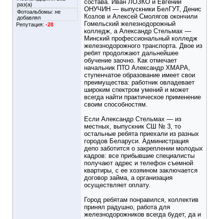
состава. Иван ЛОЗКО и Евгений
раз(а)
ОНУЧИН — выпускники БелГУТ, Денис
Фотоальбомы:
не
Козлов и Алексей Смолягов окончили
добавлял
Гомельский железнодорожный
Репутация:
-28
колледж, а Александр Стельмах —
Минский профессиональный колледж
железнодорожного транспорта. Двое из
ребят продолжают дальнейшее
обучение заочно. Как отмечает
начальник ПТО Александр ХМАРА,
ступенчатое образование имеет свои
преимущества: работник овладевает
широким спектром умений и может
всегда найти практическое применение
своим способностям.
Если Александр Стельмах — из
местных, выпускник СШ № 3, то
остальные ребята приехали из разных
городов Беларуси. Администрация
депо заботится о закреплении молодых
кадров: все прибывшие специалисты
получают адрес и телефон съемной
квартиры, с ее хозяином заключается
договор займа, а организация
осуществляет оплату.
Город ребятам понравился, коллектив
принял радушно, работа для
железнодорожников всегда будет, да и