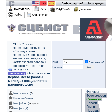
Забыл пароль?
Регистрация
Балуев Н.Н.
Фото
РЖДТьюб
Дневники
Файлы
Объявления
СЦБИСТ - сайт
железнодорожников №1
>
Эксплуатация
железных дорог, вагоны,
контактная сеть, связь,
Имя
коммерческая работа
>
Запомнить?
Новости
>
Новости на
Пароль
сети дорог
Осиповичи —
[Новости БЧ]
первое место работы
молодых специалистов
вагонного депо
Форумы
Моя страница
(
?
)
Фотогалерея
Новые сообщения
Студенту
Дороги
Мои файлы
(
загрузить
)
Группы
(
+
)
Мои фото
Помощь