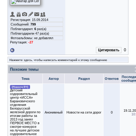
Регистрация: 15.09.2014
Сообщений:
799
Поблагодарил:
6
раз(а)
Поблагодарили 47 раз(а)
Фотоальбомы:
не добавлял
Репутация:
-27
0
Цитировать
Нажмите здесь, чтобы написать комментарий к этому сообщению
Похожие темы
Последн
Тема
Автор
Раздел
Ответов
сообще
[Новости БЧ]
Детский
оздоровительный
центр «ИССА»
Барановичского
отделения
Белорусской
19.11.2
железной дороги по
Анонимный
Новости на сети дорог
0
10
итогам работы за
2013 год занял
ПЕРВОЕ МЕСТО в
смотре-конкурсе
на лучшее детское
оздоровительное