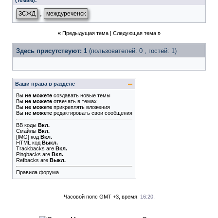
(темам):
,
ЗСЖД
междуреченск
«
Предыдущая тема
|
Следующая тема
»
Здесь присутствуют: 1
(пользователей: 0 , гостей: 1)
Ваши права в разделе
Вы
не можете
создавать новые темы
Вы
не можете
отвечать в темах
Вы
не можете
прикреплять вложения
Вы
не можете
редактировать свои сообщения
BB коды
Вкл.
Смайлы
Вкл.
[IMG]
код
Вкл.
HTML код
Выкл.
Trackbacks
are
Вкл.
Pingbacks
are
Вкл.
Refbacks
are
Выкл.
Правила форума
Часовой пояс GMT +3, время:
16:20
.