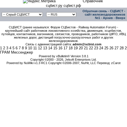
Справочник
сцбист.ру сцбист.рф
Обратная связь
-
СЦБИСТ -
сайт железнодорожников
№1
-
Архив
-
Вверх
СЦБИСТ (ранее назывался: Форум СЦБистов - Railway Automation Forum) -
крупнейший сайт работников локомотивного хозяйства, движенцев, эсцебистов,
путейцев, контактников, вагонников, связистов, проводников, работников ЦФТО, ИВЦ
железных дорог, дистанций погрузочно-разгрузочных работ и других
железнодорожников.
Связь с администрацией сайта:
admin@scbist.com
1
2
3
4
5
6
7
8
9
10
11
12
13
14
15
16
17
18
19
20
21
22
23
24
25
26
27
28
2
ГРАМ Мессенджер
Powered by vBulletin® Version 3.8.1
Copyright ©2000 - 2026, Jelsoft Enterprises Ltd.
Powered by NuWiki v1.3 RC1 Copyright ©2006-2007, NuHit, LLC Перевод: zCarot