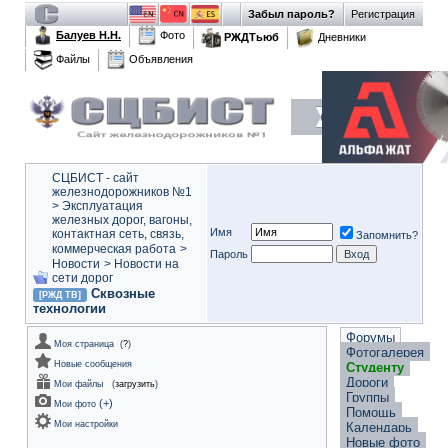
Забыл пароль?
Регистрация
Балуев Н.Н.
Фото
РЖДТьюб
Дневники
Файлы
Объявления
СЦБИСТ - сайт
железнодорожников №1
>
Эксплуатация
железных дорог, вагоны,
Имя
контактная сеть, связь,
Запомнить?
коммерческая работа
>
Пароль
Новости
>
Новости на
сети дорог
Сквозные
[РЖД ТВ]
технологии
Форумы
Моя страница
(
?
)
Фотогалерея
Новые сообщения
Студенту
Дороги
Мои файлы
(
загрузить
)
Группы
(
+
)
Мои фото
Помощь
Мои настройки
Календарь
Новые фото