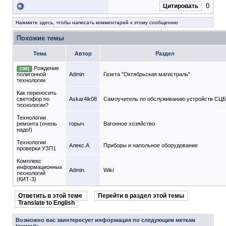
0
Цитировать
Нажмите здесь, чтобы написать комментарий к этому сообщению
Похожие темы
Тема
Автор
Раздел
Рождение
[ОМ]
полигонной
Admin
Газета "Октябрьская магистраль"
технологии
Как переносить
светофор по
Askar4ik08
Самоучитель по обслуживанию устройств СЦБ
технологии?
Технологии
ремонта (очень
горыч
Вагонное хозяйство
надо!)
Технологии
Алекс.А
Приборы и напольное оборудование
проверки УЗП1
Комплекс
информационных
Admin
Wiki
технологий
(КИТ-3)
Ответить в этой теме
Перейти в раздел этой темы
Translate to English
Возможно вас заинтересует информация по следующим меткам