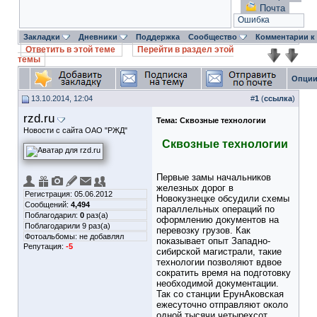
Почта
Ошибка
Закладки
Дневники
Поддержка
Сообщество
Комментарии к
Ответить в этой теме
Перейти в раздел этой
темы
Опции
13.10.2014, 12:04
#
1
(
ссылка
)
rzd.ru
Тема:
Сквозные технологии
Новости с сайта ОАО "РЖД"
Сквозные технологии
Первые замы начальников
железных дорог в
Регистрация: 05.06.2012
Новокузнецке обсудили схемы
Сообщений:
4,494
параллельных операций по
Поблагодарил:
0
раз(а)
оформлению документов на
Поблагодарили 9 раз(а)
перевозку грузов. Как
Фотоальбомы:
не добавлял
показывает опыт Западно-
Репутация:
-5
сибирской магистрали, такие
технологии позволяют вдвое
сократить время на подготовку
необходимой документации.
Так со станции ЕрунАковская
ежесуточно отправляют около
одной тысячи четырехсот