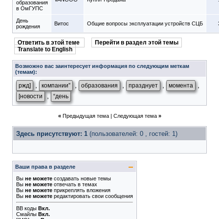
образования
в ОмГУПС
День
Витос
Общие вопросы эксплуатации устройств СЦБ
рождения
Ответить в этой теме
Перейти в раздел этой темы
Translate to English
Возможно вас заинтересует информация по следующим меткам
(темам):
,
,
,
,
,
ржд]
компании”
образования
празднует
момента
,
[новости
“день
«
Предыдущая тема
|
Следующая тема
»
Здесь присутствуют: 1
(пользователей: 0 , гостей: 1)
Ваши права в разделе
Вы
не можете
создавать новые темы
Вы
не можете
отвечать в темах
Вы
не можете
прикреплять вложения
Вы
не можете
редактировать свои сообщения
BB коды
Вкл.
Смайлы
Вкл.