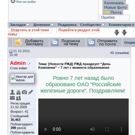
Мои настройки
Календарь
Новые фото
Почта
Ошибка
Закладки
Дневники
Поддержка
Сообщество
Комментарии к
Ответить в этой теме
Перейти в раздел этой
темы
Опции
01.10.2010,
#
1
(
ссылка
)
16:38
Admin
Тема:
[Новости РЖД] РЖД празднует “День
Компании” – 7 лет с момента образования
Crow indian
Ровно 7 лет назад было
образовано ОАО "Российские
железные дороги". Поздравляем!
Регистрация:
21.02.2009
Возраст: 41
Сообщений:
30,463
Поблагодарил:
398
раз(а)
Поблагодарили