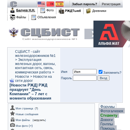
Забыл пароль?
Регистрация
Балуев Н.Н.
Фото
РЖДТьюб
Дневники
Файлы
Объявления
СЦБИСТ - сайт
железнодорожников №1
>
Эксплуатация
железных дорог, вагоны,
контактная сеть, связь,
Имя
коммерческая работа
>
Запомнить?
Новости
>
Новости на
Пароль
сети дорог
[Новости РЖД] РЖД
празднует “День
Компании” – 7 лет с
момента образования
Форумы
Моя страница
(
?
)
Фотогалерея
Новые сообщения
Студенту
Дороги
Мои файлы
(
загрузить
)
Группы
(
+
)
Мои фото
Помощь