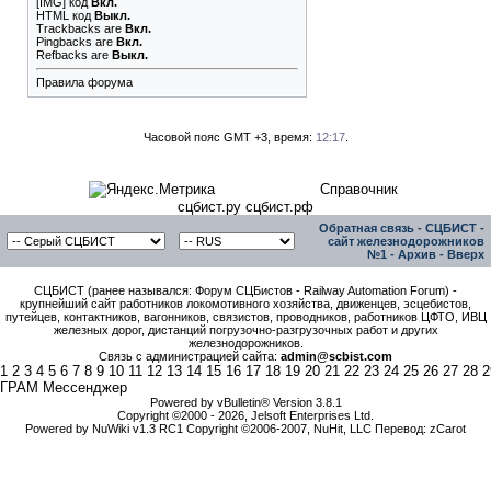
[IMG]
код
Вкл.
HTML код
Выкл.
Trackbacks
are
Вкл.
Pingbacks
are
Вкл.
Refbacks
are
Выкл.
Правила форума
Часовой пояс GMT +3, время:
12:17
.
Справочник
сцбист.ру сцбист.рф
Обратная связь
-
СЦБИСТ -
сайт железнодорожников
№1
-
Архив
-
Вверх
СЦБИСТ (ранее назывался: Форум СЦБистов - Railway Automation Forum) -
крупнейший сайт работников локомотивного хозяйства, движенцев, эсцебистов,
путейцев, контактников, вагонников, связистов, проводников, работников ЦФТО, ИВЦ
железных дорог, дистанций погрузочно-разгрузочных работ и других
железнодорожников.
Связь с администрацией сайта:
admin@scbist.com
1
2
3
4
5
6
7
8
9
10
11
12
13
14
15
16
17
18
19
20
21
22
23
24
25
26
27
28
2
ГРАМ Мессенджер
Powered by vBulletin® Version 3.8.1
Copyright ©2000 - 2026, Jelsoft Enterprises Ltd.
Powered by NuWiki v1.3 RC1 Copyright ©2006-2007, NuHit, LLC Перевод: zCarot