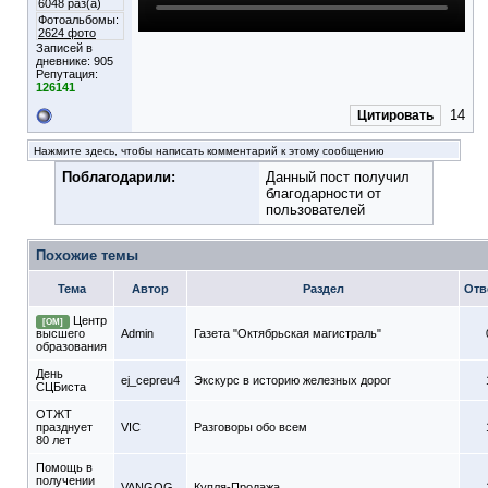
6048 раз(а)
Фотоальбомы:
2624 фото
Записей в
дневнике:
905
Репутация:
126141
14
Цитировать
Нажмите здесь, чтобы написать комментарий к этому сообщению
Поблагодарили:
Данный пост получил
благодарности от
пользователей
Похожие темы
Тема
Автор
Раздел
Отв
Центр
[ОМ]
высшего
Admin
Газета "Октябрьская магистраль"
образования
День
ej_cepreu4
Экскурс в историю железных дорог
СЦБиста
ОТЖТ
празднует
VIC
Разговоры обо всем
80 лет
Помощь в
получении
VANGOG
Купля-Продажа