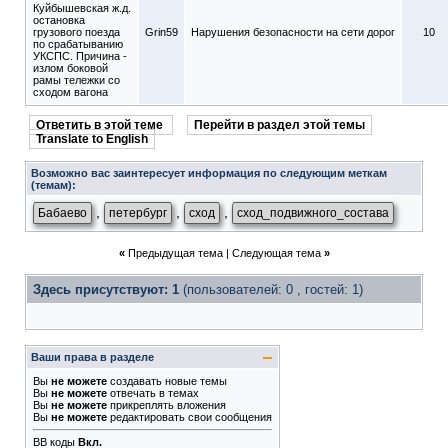
Куйбышевская ж.д.
остановка
грузового поезда
Grin59
Нарушения безопасности на сети дорог
10
по срабатыванию
УКСПС. Причина -
излом боковой
рамы тележки со
сходом вагона
Ответить в этой теме
Перейти в раздел этой темы
Translate to English
Возможно вас заинтересует информация по следующим меткам
(темам):
,
,
,
Бабаево
петербург
сход
сход_подвижного_состава
«
Предыдущая тема
|
Следующая тема
»
Здесь присутствуют: 1
(пользователей: 0 , гостей: 1)
Ваши права в разделе
Вы
не можете
создавать новые темы
Вы
не можете
отвечать в темах
Вы
не можете
прикреплять вложения
Вы
не можете
редактировать свои сообщения
BB коды
Вкл.