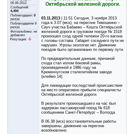
05.06.2012
Октябрьской железной дороги.
Сообщений:
4,494
Поблагодарил:
0
03.11.2013
| 11:51 Сегодня, 3 ноября 2013
раз(а)
года в 3.07 (мск), на перегоне Тимошкино –
Поблагодарили 9
Сиуч участка Бабаево – Кошта Октябрьской
раз(а)
железной дороги в грузовом поезде № 1518
Фотоальбомы:
не
добавлял
произошел сход одной тележки 20-го вагона
Репутация:
-5
с головы состава. Габарит соседнего пути не
нарушен. Угрозы экологии нет. Движение
поездов было организовано по первому пути.
По предварительным данным, причиной
схода стал излом боковой рамы,
произведенной в 1986 году на
Кременчугском сталелитейном заводе
(клеймо 14).
Для ликвидации последствий происшествия
на место оперативно прибыли специалисты
Октябрьской железной дороги.
В результате произошедшего на час был
задержан пассажирский поезд № 618
сообщением Санкт-Петербург – Вологда.
В 06.38 (мск) восстановительные работы
завершены, движение на перегоне
возобновлено.