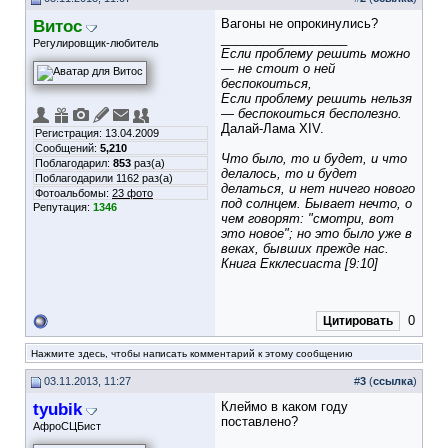
Витос
Вагоны не опрокинулись?
__________________
Регулировщик-любитель
Если проблему решить можно
— не стоит о ней
беспокоиться,
Если проблему решить нельзя
— беспокоиться бесполезно.
Далай-Лама XIV.
Регистрация: 13.04.2009
Сообщений:
5,210
Что было, то и будет, и что
Поблагодарил:
853
раз(а)
делалось, то и будет
Поблагодарили 1162 раз(а)
делаться, и нет ничего нового
Фотоальбомы:
23 фото
под солнцем. Бывает нечто, о
Репутация:
1346
чем говорят: "смотри, вот
это новое"; но это было уже в
веках, бывших прежде нас.
Книга Екклесиаста [9:10]
0
Цитировать
Нажмите здесь, чтобы написать комментарий к этому сообщению
03.11.2013, 11:27
#
3
(
ссылка
)
tyubik
Клеймо в каком году
поставлено?
АфроСЦБист