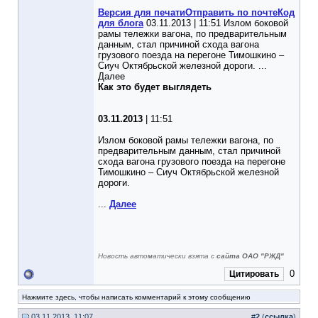
Версия для печати
Отправить по почте
Код
для блога
03.11.2013 | 11:51 Излом боковой
рамы тележки вагона, по предварительным
данным, стал причиной схода вагона
грузового поезда на перегоне Тимошкино –
Сиуч Октябрьской железной дороги. ...
Далее
Как это будет выглядеть
03.11.2013
| 11:51
Излом боковой рамы тележки вагона, по
предварительным данным, стал причиной
схода вагона грузового поезда на перегоне
Тимошкино – Сиуч Октябрьской железной
дороги.
...
Далее
Новость автоматически взята с
сайта ОАО "РЖД"
0
Цитировать
Нажмите здесь, чтобы написать комментарий к этому сообщению
03.11.2013, 11:07
#
2
(
ссылка
)