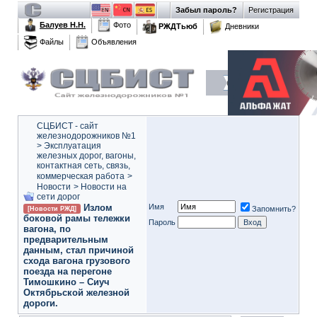
Забыл пароль?
Регистрация
Балуев Н.Н.
Фото
РЖДТьюб
Дневники
Файлы
Объявления
СЦБИСТ - сайт
железнодорожников №1
>
Эксплуатация
железных дорог, вагоны,
контактная сеть, связь,
коммерческая работа
>
Новости
>
Новости на
сети дорог
Излом
Имя
Запомнить?
[Новости РЖД]
боковой рамы тележки
Пароль
вагона, по
предварительным
данным, стал причиной
схода вагона грузового
поезда на перегоне
Тимошкино – Сиуч
Октябрьской железной
дороги.