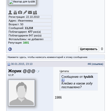
Регистрация: 22.10.2010
Адрес: Ивантеевка
Возраст: 50
Сообщений:
13,218
Поблагодарил:
477
раз(а)
Поблагодарили 847 раз(а)
Фотоальбомы:
не добавлял
Репутация:
1601
0
Цитировать
Нажмите здесь, чтобы написать комментарий к этому сообщению
30.01.2015, 23:10
#
4
(
ссылка
)
Жорик @@@
Цитата:
V.I.P.
Сообщение от
tyubik
Клеймо в каком году
поставлено?
1986