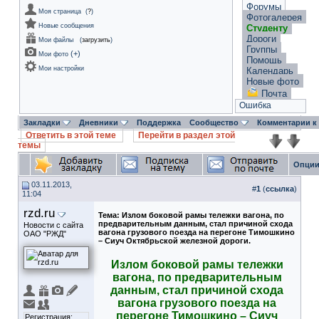
Форумы
Моя страница
(
?
)
Фотогалерея
Новые сообщения
Студенту
Дороги
Мои файлы
(
загрузить
)
Группы
(
+
)
Мои фото
Помощь
Мои настройки
Календарь
Новые фото
Почта
Ошибка
Закладки
Дневники
Поддержка
Сообщество
Комментарии к
Ответить в этой теме
Перейти в раздел этой
темы
Опции
03.11.2013,
#
1
(
ссылка
)
11:04
rzd.ru
Тема:
Излом боковой рамы тележки вагона, по
предварительным данным, стал причиной схода
Новости с сайта
вагона грузового поезда на перегоне Тимошкино
ОАО "РЖД"
– Сиуч Октябрьской железной дороги.
Излом боковой рамы тележки
вагона, по предварительным
данным, стал причиной схода
вагона грузового поезда на
перегоне Тимошкино – Сиуч
Регистрация: