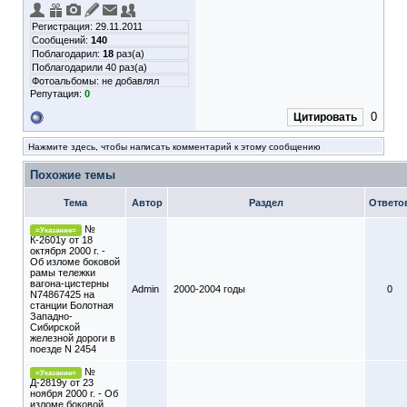
Регистрация: 29.11.2011
Сообщений:
140
Поблагодарил:
18
раз(а)
Поблагодарили 40 раз(а)
Фотоальбомы:
не добавлял
Репутация:
0
0
Цитировать
Нажмите здесь, чтобы написать комментарий к этому сообщению
Похожие темы
Тема
Автор
Раздел
Ответо
№
=Указание=
К-2601у от 18
октября 2000 г. -
Об изломе боковой
рамы тележки
вагона-цистерны
Admin
2000-2004 годы
0
N74867425 на
станции Болотная
Западно-
Сибирской
железной дороги в
поезде N 2454
№
=Указание=
Д-2819у от 23
ноября 2000 г. - Об
изломе боковой