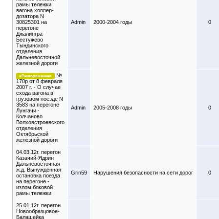
рамы тележки
вагона хоппер-
дозатора N
30825301 на
Admin
2000-2004 годы
0
перегоне
Джалингра-
Бестужево
Тындинского
отделения
Дальневосточной
железной дороги
№
=Распоряжение=
170р от 8 февраля
2007 г. - О случае
схода вагона в
грузовом поезде N
3583 на перегоне
Admin
2005-2008 годы
0
Лунгачи -
Колчаново
Волховстроевского
отделения
Октябрьской
железной дороги
04.03.12г. перегон
Казачий-Ядрин
Дальневосточная
ж.д. Вынужденная
Grin59
Нарушения безопасности на сети дорог
0
остановка поезда
на перегоне -
излом боковой
рамы тележки
25.01.12г. перегон
Новообразцовое-
Балашейка