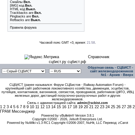
Смайлы
Вкл.
[IMG]
код
Вкл.
HTML код
Выкл.
Trackbacks
are
Вкл.
Pingbacks
are
Вкл.
Refbacks
are
Выкл.
Правила форума
Часовой пояс GMT +3, время:
21:58
.
Справочник
сцбист.ру сцбист.рф
Обратная связь
-
СЦБИСТ -
сайт железнодорожников
№1
-
Архив
-
Вверх
СЦБИСТ (ранее назывался: Форум СЦБистов - Railway Automation Forum) -
крупнейший сайт работников локомотивного хозяйства, движенцев, эсцебистов,
путейцев, контактников, вагонников, связистов, проводников, работников ЦФТО, ИВЦ
железных дорог, дистанций погрузочно-разгрузочных работ и других
железнодорожников.
Связь с администрацией сайта:
admin@scbist.com
1
2
3
4
5
6
7
8
9
10
11
12
13
14
15
16
17
18
19
20
21
22
23
24
25
26
27
28
2
ГРАМ Мессенджер
Powered by vBulletin® Version 3.8.1
Copyright ©2000 - 2026, Jelsoft Enterprises Ltd.
Powered by NuWiki v1.3 RC1 Copyright ©2006-2007, NuHit, LLC Перевод: zCarot