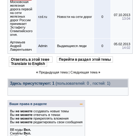
Московская
железная
дорога первой
на сети
07.10.2013
железных
rzd.ru
Новости на сети дорог
0
13:04
дорог России
принимает
Эстафету
Олимпийского
огня.
Артемьев
05.02.2013
Андрей
Admin
Выдающиеся люди
0
14:02
Лаврентьевич
Ответить в этой теме
Перейти в раздел этой темы
Translate to English
«
Предыдущая тема
|
Следующая тема
»
Здесь присутствуют: 1
(пользователей: 0 , гостей: 1)
Ваши права в разделе
Вы
не можете
создавать новые темы
Вы
не можете
отвечать в темах
Вы
не можете
прикреплять вложения
Вы
не можете
редактировать свои сообщения
BB коды
Вкл.
Смайлы
Вкл.