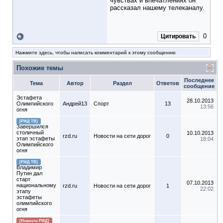
чувствах и впечатлениях он
рассказал нашему телеканалу.
0
Цитировать
Нажмите здесь, чтобы написать комментарий к этому сообщению
Похожие темы
Последнее
Тема
Автор
Раздел
Ответов
сообщение
Эстафета
28.10.2013
Олимпийского
Андрей13
Спорт
13
13:56
огня
[РЖД ТВ]
Завершился
столичный
10.10.2013
rzd.ru
Новости на сети дорог
0
этап эстафеты
18:04
Олимпийского
огня
[РЖД ТВ]
Владимир
Путин дал
старт
07.10.2013
национальному
rzd.ru
Новости на сети дорог
1
22:02
этапу
эстафеты
олимпийского
огня
[Новости РЖД]