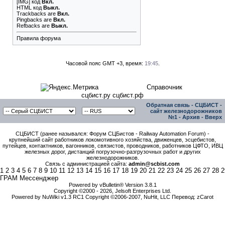
[IMG]
код
Вкл.
HTML код
Выкл.
Trackbacks
are
Вкл.
Pingbacks
are
Вкл.
Refbacks
are
Выкл.
Правила форума
Часовой пояс GMT +3, время:
19:45
.
Справочник
сцбист.ру сцбист.рф
Обратная связь
-
СЦБИСТ -
сайт железнодорожников
№1
-
Архив
-
Вверх
СЦБИСТ (ранее назывался: Форум СЦБистов - Railway Automation Forum) -
крупнейший сайт работников локомотивного хозяйства, движенцев, эсцебистов,
путейцев, контактников, вагонников, связистов, проводников, работников ЦФТО, ИВЦ
железных дорог, дистанций погрузочно-разгрузочных работ и других
железнодорожников.
Связь с администрацией сайта:
admin@scbist.com
1
2
3
4
5
6
7
8
9
10
11
12
13
14
15
16
17
18
19
20
21
22
23
24
25
26
27
28
2
ГРАМ Мессенджер
Powered by vBulletin® Version 3.8.1
Copyright ©2000 - 2026, Jelsoft Enterprises Ltd.
Powered by NuWiki v1.3 RC1 Copyright ©2006-2007, NuHit, LLC Перевод: zCarot