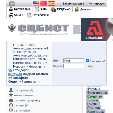
Забыл пароль?
Регистрация
Балуев Н.Н.
Фото
РЖДТьюб
Дневники
Файлы
Объявления
СЦБИСТ - сайт
железнодорожников №1
>
Эксплуатация
железных дорог, вагоны,
контактная сеть, связь,
Имя
Запомнить?
коммерческая работа
>
Пароль
Новости
>
Новости на
сети дорог
Андрей Мазнев
[РЖД ТВ]
об эстафете
Олимпийского огня
Форумы
Моя страница
(
?
)
Фотогалерея
Новые сообщения
Студенту
Дороги
Мои файлы
(
загрузить
)
Группы
(
+
)
Мои фото
Помощь
Мои настройки
Календарь