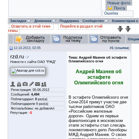
Новые фото
Почта
Ошибка
Закладки
Дневники
Поддержка
Сообщество
Комментарии к
Ответить в этой теме
Перейти в раздел этой
темы
Опции
12.10.2013, 02:05
#
1
(
ссылка
)
rzd.ru
Тема:
Андрей Мазнев об эстафете
Олимпийского огня
Новости с сайта ОАО "РЖД"
Андрей Мазнев об
эстафете
Олимпийского огня
Регистрация: 05.06.2012
Сообщений:
4,494
В эстафете Олимпийского огня
Поблагодарил:
0
раз(а)
Сочи-2014 примут участие две
Поблагодарили 9 раз(а)
тысячи работников ОАО
Фотоальбомы:
не добавлял
«Российские железные
Репутация:
-5
дороги». Одним из первых
факелоносцев в московском
этапе эстафеты стал слесарь
локомотивного депо Лихоборы
МЖД Андрей Мазнев. О своих