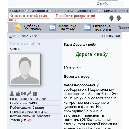
Ошибка
Закладки
Дневники
Поддержка
Сообщество
Комментарии к
Ответить в этой теме
Перейти в раздел этой
темы
Опции
10.10.2013, 21:04
#
1
(
ссылка
)
Анонимный
Тема:
Дорога к небу
Banned
Дорога к небу
10 октября
Дорога к небу
Железнодорожному
сообщению с Национальным
аэропортом «Минск» быть. Это
решение уже обретает вполне
Регистрация: 07.05.2009
конкретное воплощение в
Сообщений:
6,493
цифрах и фактах. На
Поблагодарил:
0
раз(а)
проходящей в Минске
Поблагодарили 262 раз(а)
выставке «Транспорт и
Фотоальбомы:
не добавлял
логистика 2013» начальник
Репутация:
-28
службы технической политики
и инвестиций Белорусской