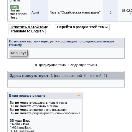
спасла
[ОМ]
Новый
03.02.
Admin
Газета "Октябрьская магистраль"
0
мост через
1
Неву
Ответить в этой теме
Перейти в раздел этой темы
Translate to English
Возможно вас заинтересует информация по следующим меткам
(темам):
маршрут
«
Предыдущая тема
|
Следующая тема
»
Здесь присутствуют: 1
(пользователей: 0 , гостей: 1)
Ваши права в разделе
Вы
не можете
создавать новые темы
Вы
не можете
отвечать в темах
Вы
не можете
прикреплять вложения
Вы
не можете
редактировать свои сообщения
BB коды
Вкл.
Смайлы
Вкл.
[IMG]
код
Вкл.
HTML код
Выкл.