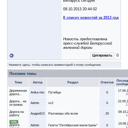
Беларусь сегодня
09.10.2013 20:44:02
К списку новостей за 2013 год
Новость предоставлена
пресс-службой Белорусской
железной дороги
0
Цитировать
Нажмите здесь, чтобы написать комментарий к этому сообщению
Похожие темы
Послед
Тема
Автор
Раздел
Ответов
сообщ
Деревянная
17.06.
Anika-miu
Путейцы
6
дорога...
2
Дорога... на
22.05.
Admin
xx2
0
островах
2
Дорога на
09.10.
Андрей13
Разговоры обо всем
20
работу
1
[ОМ]
19.08.
Дорога
Admin
Газета "Октябрьская магистраль"
0
1