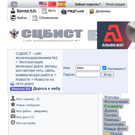
Забыл пароль?
Регистрация
Балуев Н.Н.
Фото
РЖДТьюб
Дневники
Файлы
Объявления
СЦБИСТ - сайт
железнодорожников №1
>
Эксплуатация
железных дорог, вагоны,
Имя
Запомнить?
контактная сеть, связь,
Пароль
коммерческая работа
>
Новости
>
Новости на
сети дорог
Дорога к небу
[Новости БЧ]
Форумы
Моя страница
(
?
)
Фотогалерея
Новые сообщения
Студенту
Дороги
Мои файлы
(
загрузить
)
Группы
(
+
)
Мои фото
Помощь
Мои настройки
Календарь
Новые фото
Почта