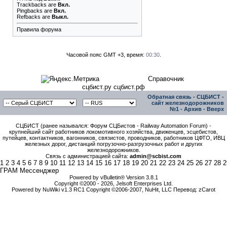
Trackbacks
are
Вкл.
Pingbacks
are
Вкл.
Refbacks
are
Выкл.
Правила форума
Часовой пояс GMT +3, время:
00:30
.
Справочник
сцбист.ру сцбист.рф
Обратная связь
-
СЦБИСТ -
сайт железнодорожников
№1
-
Архив
-
Вверх
СЦБИСТ (ранее назывался: Форум СЦБистов - Railway Automation Forum) -
крупнейший сайт работников локомотивного хозяйства, движенцев, эсцебистов,
путейцев, контактников, вагонников, связистов, проводников, работников ЦФТО, ИВЦ
железных дорог, дистанций погрузочно-разгрузочных работ и других
железнодорожников.
Связь с администрацией сайта:
admin@scbist.com
1
2
3
4
5
6
7
8
9
10
11
12
13
14
15
16
17
18
19
20
21
22
23
24
25
26
27
28
2
ГРАМ Мессенджер
Powered by vBulletin® Version 3.8.1
Copyright ©2000 - 2026, Jelsoft Enterprises Ltd.
Powered by NuWiki v1.3 RC1 Copyright ©2006-2007, NuHit, LLC Перевод: zCarot