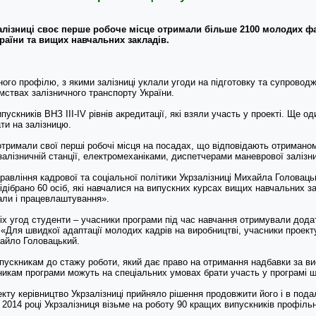
залізниці своє перше робоче місце отримали більше 2100 молодих ф
раїни та вищих навчальних закладів.
чного профілю, з якими залізниці уклали угоди на підготовку та супрово
мствах залізничного транспорту України.
скників ВНЗ ІІІ-ІV рівнів акредитації, які взяли участь у проекті. Ще о
ти на залізницю.
тримали свої перші робочі місця на посадах, що відповідають отриманом
лізничній станції, електромеханіками, диспетчерами маневрової залізнич
авління кадрової та соціальної політики Укрзалізниці Михайла Головаць
відібрано 60 осіб, які навчалися на випускних курсах вищих навчальних з
вали і працевлаштування».
іх угод студенти – учасники програми під час навчання отримували дода
«Для швидкої адаптації молодих кадрів на виробництві, учасники проек
айло Головацький.
ипускникам до стажу роботи, який дає право на отримання надбавки за в
никам програми можуть на спеціальних умовах брати участь у програмі щ
ту керівництво Укрзалізниці прийняло рішення продовжити його і в подал
 у 2014 році Укрзалізниця візьме на роботу 90 кращих випускників профіл