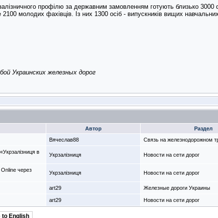
алізничного профілю за державним замовленням готують близько 3000 фах
2100 молодих фахівців. Із них 1300 осіб - випускників вищих навчальних 
бой Украинских железных дорог
Автор
Раздел
Вячеслав88
Связь на железнодорожном т
 «Укрзалізниця в
Укрзалізниця
Новости на сети дорог
 Online через
Укрзалізниця
Новости на сети дорог
art29
Железные дороги Украины
art29
Новости на сети дорог
 to English