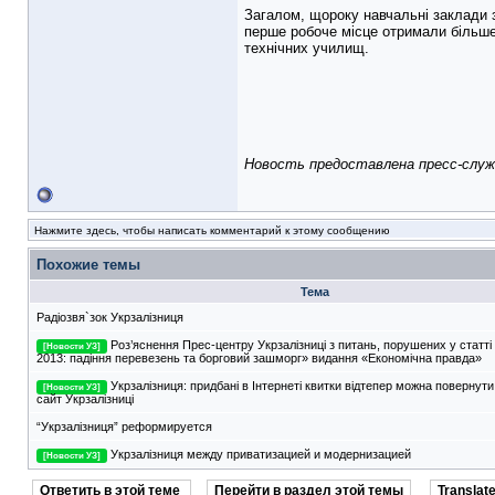
Загалом, щороку навчальні заклади з
перше робоче місце отримали більше 
технічних училищ.
Новость предоставлена пресс-служ
Нажмите здесь, чтобы написать комментарий к этому сообщению
Похожие темы
Тема
Радіозвя`зок Укрзалізниця
Роз’яснення Прес-центру Укрзалізниці з питань, порушених у статті
[Новости УЗ]
2013: падіння перевезень та борговий зашморг» видання «Економічна правда»
Укрзалізниця: придбані в Інтернеті квитки відтепер можна повернути
[Новости УЗ]
сайт Укрзалізниці
“Укрзалізниця” реформируется
Укрзалізниця между приватизацией и модернизацией
[Новости УЗ]
Ответить в этой теме
Перейти в раздел этой темы
Translate