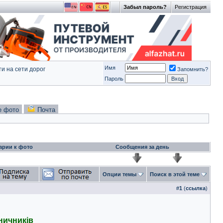
Забыл пароль?
Регистрация
Имя
и на сети дорог
Запомнить?
Пароль
е фото
Почта
арии к фото
Сообщения за день
Опции темы
Поиск в этой теме
#
1
(
ссылка
)
ничників