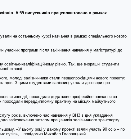
ахівців. А 59 випускників працевлаштовано в рамках
джували на останньому курсі навчання в рамках спеціального нового
дин учасник програми після закінчення навчання у магістратурі до
у освітньо-кваліфікаційному рівню. Так, ще вчорашні студенти
ної станції.
кого, молоді залізничники стали першопрохідцями нового проекту:
акладів. З цими студентами залізниці уклали договори про
ткові стипендії, проходили додаткове професійне навчання за
ту проходили переддипломну практику на місцях майбутнього
ислугу років, включено час навчання у ВНЗ з дня укладання
одо забезпечення житлом працівників залізничного транспорту.
ьшому. «У цьому році у даному проекті взяли участь 90 осіб – по
ьних вузів», – повідомив Михайло Головацький.