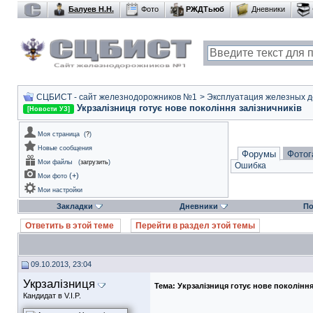
Балуев Н.Н.
Фото
РЖДТьюб
Дневники
СЦБИСТ - сайт железнодорожников №1
>
Эксплуатация железных дор
Укрзалізниця готує нове покоління залізничників
[Новости УЗ]
Моя страница
(
?
)
Новые сообщения
Форумы
Фотог
Мои файлы
(
загрузить
)
Ошибка
(
+
)
Мои фото
Мои настройки
Закладки
Дневники
По
Ответить в этой теме
Перейти в раздел этой темы
09.10.2013, 23:04
Укрзалізниця
Тема:
Укрзалізниця готує нове покоління
Кандидат в V.I.P.