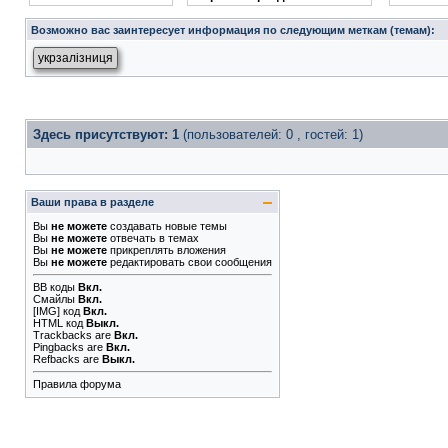
Возможно вас заинтересует информация по следующим меткам (темам):
укрзалізниця
Здесь присутствуют: 1
(пользователей: 0 , гостей: 1)
Ваши права в разделе
Вы
не можете
создавать новые темы
Вы
не можете
отвечать в темах
Вы
не можете
прикреплять вложения
Вы
не можете
редактировать свои сообщения
BB коды
Вкл.
Смайлы
Вкл.
[IMG]
код
Вкл.
HTML код
Выкл.
Trackbacks
are
Вкл.
Pingbacks
are
Вкл.
Refbacks
are
Выкл.
Правила форума