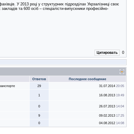
івців. У 2013 році у структурних підрозділах Укрзалізниці своє
закладів та 600 осіб – спеціалісти-випускники професійно-
0
Цитировать
Ответов
Последнее сообщение
ранспорте
29
31.07.2014
20:05
1
16.08.2013
19:49
0
26.07.2013
14:04
9
09.02.2013
17:25
0
04.08.2012
14:08