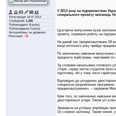
У 2013 році на підприємствах Укр
спеціального проекту залізниць Ук
Регистрация: 04.07.2013
Сообщений:
1,365
Поблагодарил:
0
раз(а)
Поблагодарили 3 раз(а)
Цьогорічні випускники вузів залізни
Фотоальбомы:
не добавлял
проекту, отримали роботу на підприє
Репутация:
-16
На даний час працевлаштовано 59 випу
кінця поточного року прийде працюва
По закінченню навчання випускники о
працюють майстрами, черговими по за
За словами начальника головного упр
«Торік, серед числа студентів було 
підготовку, які у тому числі гаранту
Відповідно до укладених двосторонн
спеціально розробленою програмою. 
працевлаштування», – зауважив Мих
Крім того, по закінченню навчання в
двосторонньої угоди. Також усі учас
Зважаючи на успішну апробацію проек
15 з кожної залізниці. Таким чином,