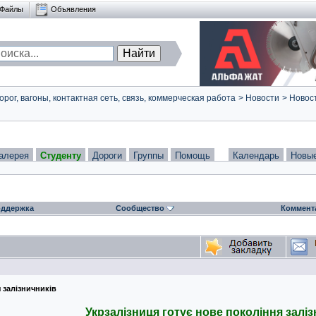
Файлы
Объявления
ог, вагоны, контактная сеть, связь, коммерческая работа
>
Новости
>
Новост
алерея
Студенту
Дороги
Группы
Помощь
Календарь
Новы
ддержка
Сообщество
Коммент
 залізничників
Укрзалізниця готує нове покоління заліз