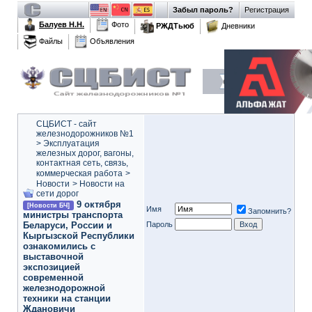
Забыл пароль?
Регистрация
Балуев Н.Н.
Фото
РЖДТьюб
Дневники
Файлы
Объявления
СЦБИСТ - сайт
железнодорожников №1
>
Эксплуатация
железных дорог, вагоны,
контактная сеть, связь,
коммерческая работа
>
Новости
>
Новости на
сети дорог
9 октября
[Новости БЧ]
Имя
Запомнить?
министры транспорта
Беларуси, России и
Пароль
Кыргызской Республики
ознакомились с
выставочной
экспозицией
современной
железнодорожной
техники на станции
Ждановичи