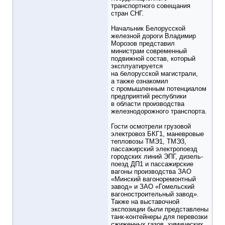
транспортного совещания
стран СНГ.
Начальник Белорусской
железной дороги Владимир
Морозов представил
министрам современный
подвижной состав, который
эксплуатируется
на белорусской магистрали,
а также ознакомил
с промышленным потенциалом
предприятий республики
в области производства
железнодорожного транспорта.
Гости осмотрели грузовой
электровоз БКГ1, маневровые
тепловозы ТМЭ1, ТМЭ3,
пассажирский электропоезд
городских линий ЭПГ, дизель-
поезд ДП1 и пассажирские
вагоны производства ЗАО
«Минский вагоноремонтный
завод» и ЗАО «Гомельский
вагоностроительный завод».
Также на выставочной
экспозиции были представлены
танк-контейнеры для перевозки
сжиженных газов, химических