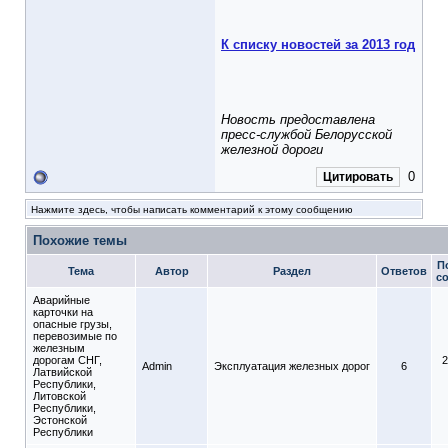
К списку новостей за 2013 год
Новость предоставлена
пресс-службой Белорусской
железной дороги
0
Цитировать
Нажмите здесь, чтобы написать комментарий к этому сообщению
Похожие темы
П
Тема
Автор
Раздел
Ответов
с
Аварийные
карточки на
опасные грузы,
перевозимые по
железным
дорогам СНГ,
2
Admin
Эксплуатация железных дорог
6
Латвийской
Республики,
Литовской
Республики,
Эстонской
Республики