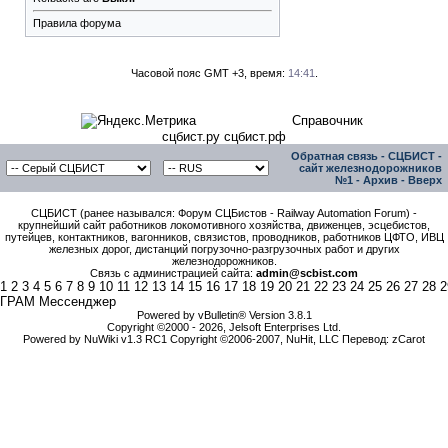
Правила форума
Часовой пояс GMT +3, время:
14:41
.
Справочник
сцбист.ру сцбист.рф
Обратная связь
-
СЦБИСТ -
сайт железнодорожников
№1
-
Архив
-
Вверх
СЦБИСТ (ранее назывался: Форум СЦБистов - Railway Automation Forum) -
крупнейший сайт работников локомотивного хозяйства, движенцев, эсцебистов,
путейцев, контактников, вагонников, связистов, проводников, работников ЦФТО, ИВЦ
железных дорог, дистанций погрузочно-разгрузочных работ и других
железнодорожников.
Связь с администрацией сайта:
admin@scbist.com
1
2
3
4
5
6
7
8
9
10
11
12
13
14
15
16
17
18
19
20
21
22
23
24
25
26
27
28
2
ГРАМ Мессенджер
Powered by vBulletin® Version 3.8.1
Copyright ©2000 - 2026, Jelsoft Enterprises Ltd.
Powered by NuWiki v1.3 RC1 Copyright ©2006-2007, NuHit, LLC Перевод: zCarot