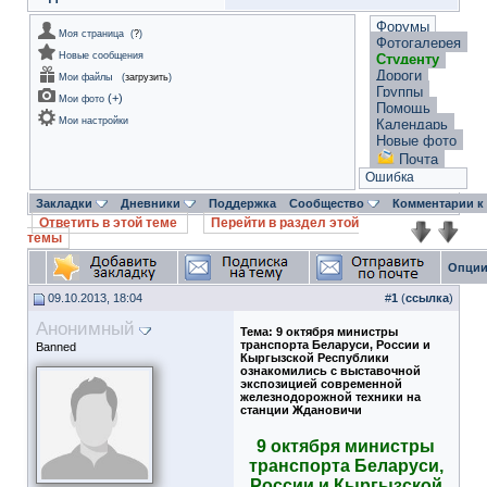
Форумы
Моя страница
(
?
)
Фотогалерея
Новые сообщения
Студенту
Дороги
Мои файлы
(
загрузить
)
Группы
(
+
)
Мои фото
Помощь
Мои настройки
Календарь
Новые фото
Почта
Ошибка
Закладки
Дневники
Поддержка
Сообщество
Комментарии к
Ответить в этой теме
Перейти в раздел этой
темы
Опции
09.10.2013, 18:04
#
1
(
ссылка
)
Анонимный
Тема:
9 октября министры
транспорта Беларуси, России и
Banned
Кыргызской Республики
ознакомились с выставочной
экспозицией современной
железнодорожной техники на
станции Ждановичи
9 октября министры
транспорта Беларуси,
России и Кыргызской