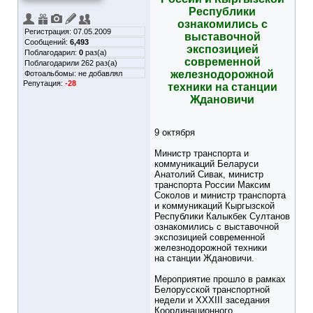
Республики
ознакомились с
Регистрация: 07.05.2009
выставочной
Сообщений:
6,493
экспозицией
Поблагодарил:
0
раз(а)
современной
Поблагодарили 262 раз(а)
железнодорожной
Фотоальбомы:
не добавлял
Репутация:
-28
техники на станции
Ждановичи
9 октября
Министр транспорта и
коммуникаций Беларуси
Анатолий Сивак, министр
транспорта России Максим
Соколов и министр транспорта
и коммуникаций Кыргызской
Республики Калыкбек Султанов
ознакомились с выставочной
экспозицией современной
железнодорожной техники
на станции Ждановичи.
Мероприятие прошло в рамках
Белорусской транспортной
недели и XXXIII заседания
Координационного