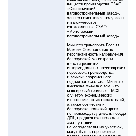
веществ производства СЗАО
«Осиповичский
вагоностроительный завод»,
хоппер-цементовоз, полувагон
и вагон-лесовоз,
изготовленные СЗАО
«Могилевский
вагоностроительный завод».
Министр транспорта России
Максим Соколов отметил
перспективность направления
белорусской магистрали
в части развития
интермодальных пассажирских
перевозок, производства
и закупки современного
подвижного состава. Министр
высказал мнение о том, что
маневровый тепловоз ТМЭ3
с учетом экономических
и эргономических показателей,
а также совместный
белорусско-польский проект
по производству дизель-поезда
ДП1, предназначенного для
эксплуатации
на малодеятельных участках,
могут быть в перспективе