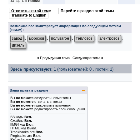
за парты в России
Ответить в этой теме
Перейти в раздел этой темы
Translate to English
Возможно вас заинтересует информация по следующим меткам
(темам):
,
,
,
,
,
завод
морозов
полувагон
тепловоз
электровоз
дизель
«
Предыдущая тема
|
Следующая тема
»
Здесь присутствуют: 1
(пользователей: 0 , гостей: 1)
Ваши права в разделе
Вы
не можете
создавать новые темы
Вы
не можете
отвечать в темах
Вы
не можете
прикреплять вложения
Вы
не можете
редактировать свои сообщения
BB коды
Вкл.
Смайлы
Вкл.
[IMG]
код
Вкл.
HTML код
Выкл.
Trackbacks
are
Вкл.
Pingbacks
are
Вкл.
Refbacks
are
Выкл.