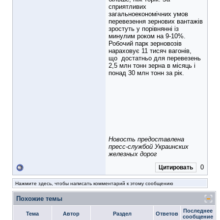
сприятливих
загальноекономічних умов
перевезення зернових вантажів
зростуть у порівнянні із
минулим роком на 9-10%.
Робочий парк зерновозів
нараховує 11 тисяч вагонів,
що достатньо для перевезень
2,5 млн тонн зерна в місяць і
понад 30 млн тонн за рік.
Новость предоставлена
пресс-службой Украинских
железных дорог
0
Цитировать
Нажмите здесь, чтобы написать комментарий к этому сообщению
Похожие темы
Последнее
Тема
Автор
Раздел
Ответов
сообщение