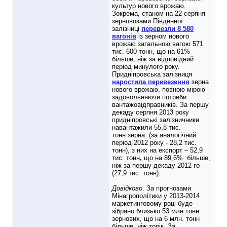
культур нового врожаю.
Зокрема, станом на 22 серпня
зерновозами Південної
залізниці
перевезли 8 580
вагонів
із зерном нового
врожаю загальною вагою 571
тис. 600 тонн, що на 61%
більше, ніж за відповідний
період минулого року.
Придніпровська залізниця
наростила перевезення
зерна
нового врожаю, повною мірою
задовольняючи потреби
вантажовідправників. За першу
декаду серпня 2013 року
придніпровські залізничники
навантажили 55,8 тис.
тонн
зерна (за аналогічний
період 2012 року - 28,2 тис.
тонн), з них на експорт – 52,9
тис. тонн
,
що на 89,6% більше,
ніж за першу декаду 2012-го
(27,9 тис. тонн).
Довідково
. За прогнозами
Мінагрополітики у 2013-2014
маркетинговому році буде
зібрано близько 53 млн тонн
зернових, що на 6 млн. тонн
більше, ніж торік. За