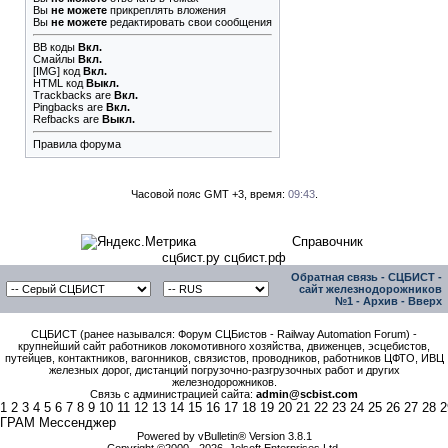
Вы
не можете
прикреплять вложения
Вы
не можете
редактировать свои сообщения
BB коды
Вкл.
Смайлы
Вкл.
[IMG]
код
Вкл.
HTML код
Выкл.
Trackbacks
are
Вкл.
Pingbacks
are
Вкл.
Refbacks
are
Выкл.
Правила форума
Часовой пояс GMT +3, время:
09:43
.
Справочник
сцбист.ру сцбист.рф
Обратная связь
-
СЦБИСТ -
сайт железнодорожников
№1
-
Архив
-
Вверх
СЦБИСТ (ранее назывался: Форум СЦБистов - Railway Automation Forum) -
крупнейший сайт работников локомотивного хозяйства, движенцев, эсцебистов,
путейцев, контактников, вагонников, связистов, проводников, работников ЦФТО, ИВЦ
железных дорог, дистанций погрузочно-разгрузочных работ и других
железнодорожников.
Связь с администрацией сайта:
admin@scbist.com
1
2
3
4
5
6
7
8
9
10
11
12
13
14
15
16
17
18
19
20
21
22
23
24
25
26
27
28
2
ГРАМ Мессенджер
Powered by vBulletin® Version 3.8.1