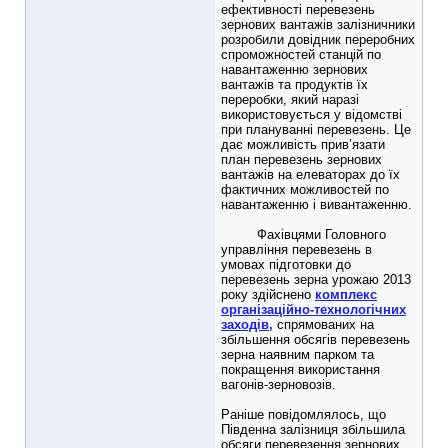
ефективності перевезень
зернових вантажів залізничники
розробили довідник переробних
спроможностей станцій по
навантаженню зернових
вантажів та продуктів їх
переробки, який наразі
використовується у відомстві
при плануванні перевезень. Це
дає можливість прив’язати
план перевезень зернових
вантажів на елеваторах до їх
фактичних можливостей по
навантаженню і вивантаженню.
Фахівцями Головного
управління перевезень в
умовах підготовки до
перевезень зерна урожаю 2013
року здійснено
комплекс
організаційно-технологічних
заходів,
спрямованих на
збільшення обсягів перевезень
зерна наявним парком та
покращення використання
вагонів-зерновозів.
Раніше повідомлялось, що
Південна залізниця збільшила
обсяги перевезення зернових