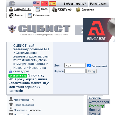
Забыл пароль?
Регистрация
Балуев Н.Н.
Фото
РЖДТьюб
Дневники
Файлы
Объявления
СЦБИСТ - сайт
железнодорожников №1
>
Эксплуатация
железных дорог, вагоны,
контактная сеть, связь,
коммерческая работа
>
Имя
Запомнить?
Новости
>
Новости на
сети дорог
Пароль
З початку
[Новости УЗ]
2013 року Укрзалізниця
навантажила майже 10,2
млн тонн зернових
вантажів
Форумы
Моя страница
(
?
)
Фотогалерея
Новые сообщения
Студенту
Дороги
Мои файлы
(
загрузить
)
Группы