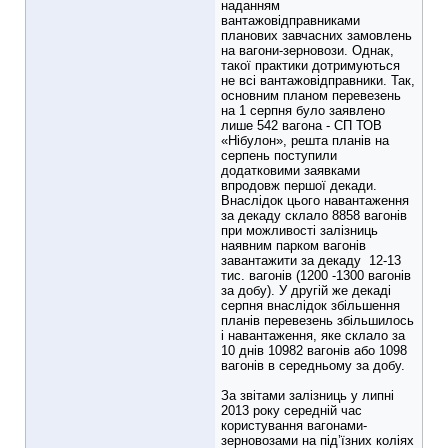
наданням
вантажовідправниками
планових завчасних замовлень
на вагони-зерновози. Однак,
такої практики дотримуються
не всі вантажовідправники. Так,
основним планом перевезень
на 1 серпня було заявлено
лише 542 вагона - СП ТОВ
«Нібулон», решта планів на
серпень поступили
додатковими заявками
впродовж першої декади.
Внаслідок цього навантаження
за декаду склало 8858 вагонів
при можливості залізниць
наявним парком вагонів
завантажити за декаду 12-13
тис. вагонів (1200 -1300 вагонів
за добу). У другій же декаді
серпня внаслідок збільшення
планів перевезень збільшилось
і навантаження, яке склало за
10 днів 10982 вагонів або 1098
вагонів в середньому за добу.
За звітами залізниць у липні
2013 року середній час
користування вагонами-
зерновозами на під’їзних коліях