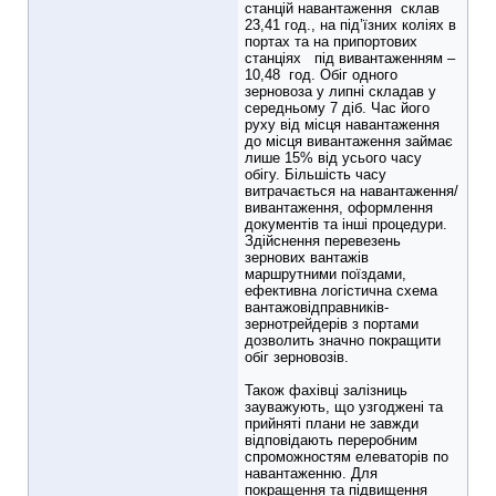
станцій навантаження склав
23,41 год., на під’їзних коліях в
портах та на припортових
станціях під вивантаженням –
10,48 год. Обіг одного
зерновоза у липні складав у
середньому 7 діб. Час його
руху від місця навантаження
до місця вивантаження займає
лише 15% від усього часу
обігу. Більшість часу
витрачається на навантаження/
вивантаження, оформлення
документів та інші процедури.
Здійснення перевезень
зернових вантажів
маршрутними поїздами,
ефективна логістична схема
вантажовідправників-
зернотрейдерів з портами
дозволить значно покращити
обіг зерновозів.
Також фахівці залізниць
зауважують, що узгоджені та
прийняті плани не завжди
відповідають переробним
спроможностям елеваторів по
навантаженню. Для
покращення та підвищення