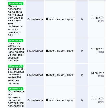
[Новости УЗ]
Обсяги
перевезень
вантажів за
липень 2013
року зросли
15.08.2013
Укрзалізниця
Новости на сети дорог
0
на 2,4 млн
14:04
тонн
порівняно з
червнем
поточного
року
[Новости УЗ]
З початку
2013 року
Укрзалізниця
13.08.2013
Укрзалізниця
Новости на сети дорог
0
навантажила
20:04
9,5 млн тонн
зернових
вантажів
[Новости УЗ]
За І півріччя
Укрзалізниця
02.08.2013
перевезла
Укрзалізниця
Новости на сети дорог
0
12:04
майже 209
млн тонн
вантажів
[Новости УЗ]
Укрзалізниця
має
достатньо
15.07.2013
вантажних
Укрзалізниця
Новости на сети дорог
0
19:04
ресурсів для
перевезення