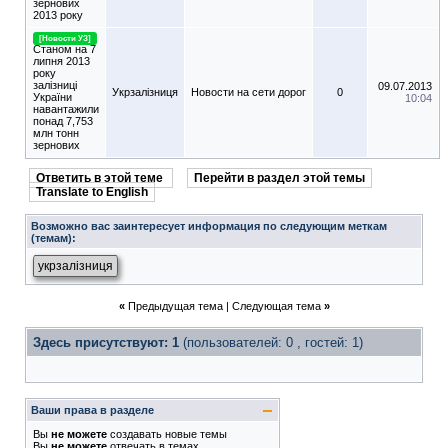
зернових
2013 року
[Новости УЗ]
Станом на 7
липня 2013
року
залізниці
09.07.2013
Укрзалізниця
Новости на сети дорог
0
України
10:04
навантажили
понад 7,753
млн тонн
зернових
Ответить в этой теме
Перейти в раздел этой темы
Translate to English
Возможно вас заинтересует информация по следующим меткам
(темам):
укрзалізниця
«
Предыдущая тема
|
Следующая тема
»
Здесь присутствуют: 1
(пользователей: 0 , гостей: 1)
Ваши права в разделе
Вы
не можете
создавать новые темы
Вы
не можете
отвечать в темах