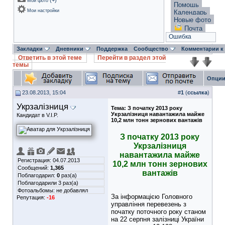
(
+
)
Мои фото
Помощь
Мои настройки
Календарь
Новые фото
Почта
Ошибка
Закладки
Дневники
Поддержка
Сообщество
Комментарии к
Ответить в этой теме
Перейти в раздел этой
темы
Опции
23.08.2013, 15:04
#
1
(
ссылка
)
Укрзалізниця
Тема:
З початку 2013 року
Укрзалізниця навантажила майже
Кандидат в V.I.P.
10,2 млн тонн зернових вантажів
З початку 2013 року
Укрзалізниця
навантажила майже
Регистрация: 04.07.2013
10,2 млн тонн зернових
Сообщений:
1,365
вантажів
Поблагодарил:
0
раз(а)
Поблагодарили 3 раз(а)
Фотоальбомы:
не добавлял
За інформацією Головного
Репутация:
-16
управління перевезень з
початку поточного року станом
на 22 серпня залізниці України