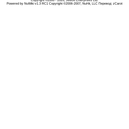
Copyright ©2000 - 2026, Jelsoft Enterprises Ltd.
Powered by NuWiki v1.3 RC1 Copyright ©2006-2007, NuHit, LLC Перевод: zCarot