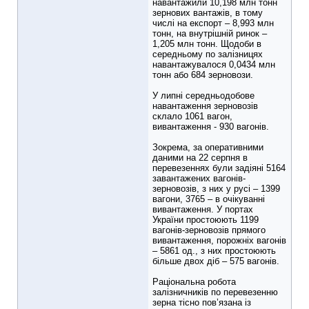
навантажили 10,198 млн тонн
зернових вантажів, в тому
числі на експорт – 8,993 млн
тонн, на внутрішній ринок –
1,205 млн тонн. Щодоби в
середньому по залізницях
навантажувалося 0,0434 млн
тонн або 684 зерновози.
У липні середньодобове
навантаження зерновозів
склало 1061 вагон,
вивантаження - 930 вагонів.
Зокрема, за оперативними
даними на 22 серпня в
перевезеннях були задіяні 5164
завантажених вагонів-
зерновозів, з них у русі – 1399
вагони, 3765 – в очікуванні
вивантаження. У портах
України простоюють 1199
вагонів-зерновозів прямого
вивантаження, порожніх вагонів
– 5861 од., з них простоюють
більше двох діб – 575 вагонів.
Раціональна робота
залізничників по перевезенню
зерна тісно пов’язана із