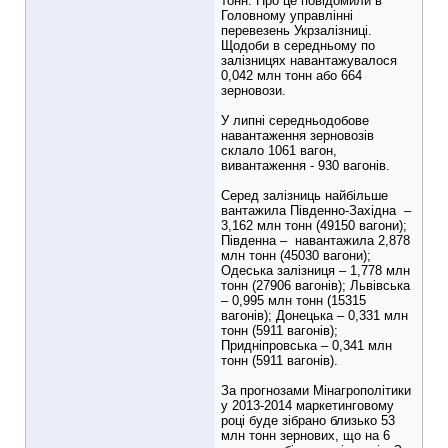
тонн. Про це повідомили в
Головному управлінні
перевезень Укрзалізниці.
Щодоби в середньому по
залізницях навантажувалося
0,042 млн тонн або 664
зерновози.
У липні середньодобове
навантаження зерновозів
склало 1061 вагон,
вивантаження - 930 вагонів.
Серед залізниць найбільше
вантажила Південно-Західна –
3,162 млн тонн (49150 вагони);
Південна – навантажила 2,878
млн тонн (45030 вагони);
Одеська залізниця – 1,778 млн
тонн (27906 вагонів); Львівська
– 0,995 млн тонн (15315
вагонів); Донецька – 0,331 млн
тонн (5911 вагонів);
Придніпровська – 0,341 млн
тонн (5911 вагонів).
За прогнозами Мінагрополітики
у 2013-2014 маркетинговому
році буде зібрано близько 53
млн тонн зернових, що на 6