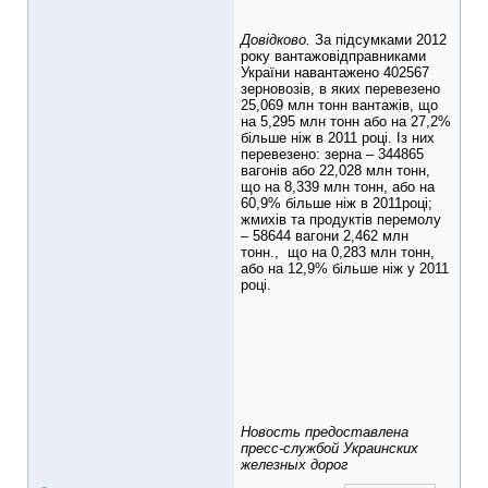
Довідково.
За підсумками 2012
року вантажовідправниками
України навантажено 402567
зерновозів, в яких перевезено
25,069 млн тонн вантажів, що
на 5,295 млн тонн або на 27,2%
більше ніж в 2011 році. Із них
перевезено: зерна – 344865
вагонів або 22,028 млн тонн,
що на 8,339 млн тонн, або на
60,9% більше ніж в 2011році;
жмихів та продуктів перемолу
– 58644 вагони 2,462 млн
тонн., що на 0,283 млн тонн,
або на 12,9% більше ніж у 2011
році.
Новость предоставлена
пресс-службой Украинских
железных дорог