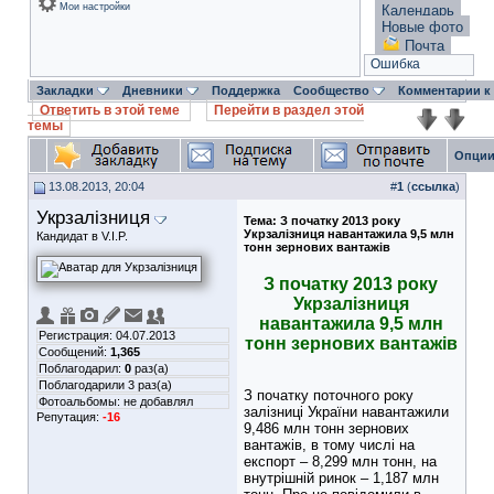
Мои настройки
Календарь
Новые фото
Почта
Ошибка
Закладки
Дневники
Поддержка
Сообщество
Комментарии к
Ответить в этой теме
Перейти в раздел этой
темы
Опции
13.08.2013, 20:04
#
1
(
ссылка
)
Укрзалізниця
Тема:
З початку 2013 року
Укрзалізниця навантажила 9,5 млн
Кандидат в V.I.P.
тонн зернових вантажів
З початку 2013 року
Укрзалізниця
навантажила 9,5 млн
Регистрация: 04.07.2013
тонн зернових вантажів
Сообщений:
1,365
Поблагодарил:
0
раз(а)
Поблагодарили 3 раз(а)
З початку поточного року
Фотоальбомы:
не добавлял
залізниці України навантажили
Репутация:
-16
9,486 млн тонн зернових
вантажів, в тому числі на
експорт – 8,299 млн тонн, на
внутрішній ринок – 1,187 млн