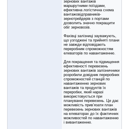
зернових вантажів
маршрутними поїздами,
ефективна логістична схема
вантажовідправників-
зернотрейдерів з портами
дозволить значно покращити
обіг зерновозів.
Фахівці залізниці зауважують,
що узгоджені та прийняті плани
не завжди відповідають
переробним спроможностям
елеваторів по навантаженню.
Для покращення та підвищення
ефективності перевезень
зернових вантажів залізничники
розробили довідник переробних
спроможностей станцій по
навантаженню зернових
вантажів та продуктів їх
переробки, який наразі
використовується при
плануванні перевезень. Це дає
можливість прив’язати план
перевезень зернових вантажів
на елеваторах до їх фактичних
можливостей по навантаженню
і вивантаженню.