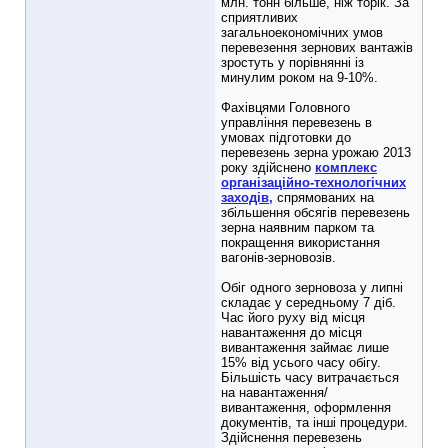
млн. тонн більше, ніж торік. За
сприятливих
загальноекономічних умов
перевезення зернових вантажів
зростуть у порівнянні із
минулим роком на 9-10%.
Фахівцями Головного
управління перевезень в
умовах підготовки до
перевезень зерна урожаю 2013
року здійснено
комплекс
організаційно-технологічних
заходів,
спрямованих на
збільшення обсягів перевезень
зерна наявним парком та
покращення використання
вагонів-зерновозів.
Обіг одного зерновоза у липні
складає у середньому 7 діб.
Час його руху від місця
навантаження до місця
вивантаження займає лише
15% від усього часу обігу.
Більшість часу витрачається
на навантаження/
вивантаження, оформлення
документів, та інші процедури.
Здійснення перевезень