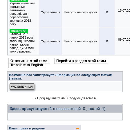
[Новости УЗ]
Укрзалізниця має
достатньо
вантажних
15.07.2
Укрзалізниця
Новости на сети дорог
0
ресурсів для
19
перевезення
зернових 2013
року
[Новости УЗ]
Станом на 7
липня 2013 року
09.07.2
залізниці України
Укрзалізниця
Новости на сети дорог
0
10
навантажили
понад 7,753 млн
тонн зернових
Ответить в этой теме
Перейти в раздел этой темы
Translate to English
Возможно вас заинтересует информация по следующим меткам
(темам):
укрзалізниця
«
Предыдущая тема
|
Следующая тема
»
Здесь присутствуют: 1
(пользователей: 0 , гостей: 1)
Ваши права в разделе