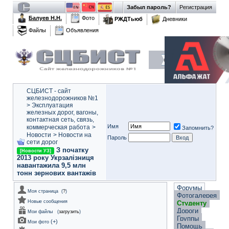
Забыл пароль?
Регистрация
Балуев Н.Н.
Фото
РЖДТьюб
Дневники
Файлы
Объявления
СЦБИСТ - сайт
железнодорожников №1
>
Эксплуатация
железных дорог, вагоны,
контактная сеть, связь,
Имя
коммерческая работа
>
Запомнить?
Новости
>
Новости на
Пароль
сети дорог
З початку
[Новости УЗ]
2013 року Укрзалізниця
навантажила 9,5 млн
тонн зернових вантажів
Форумы
Моя страница
(
?
)
Фотогалерея
Новые сообщения
Студенту
Дороги
Мои файлы
(
загрузить
)
Группы
(
+
)
Мои фото
Помощь