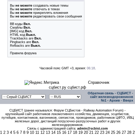
Вы
не можете
создавать новые темы
Вы
не можете
отвечать в темах
Вы
не можете
прикреплять вложения
Вы
не можете
редактировать свои сообщения
BB коды
Вкл.
Смайлы
Вкл.
[IMG]
код
Вкл.
HTML код
Выкл.
Trackbacks
are
Вкл.
Pingbacks
are
Вкл.
Refbacks
are
Выкл.
Правила форума
Часовой пояс GMT +3, время:
06:18
.
Справочник
сцбист.ру сцбист.рф
Обратная связь
-
СЦБИСТ -
сайт железнодорожников
№1
-
Архив
-
Вверх
СЦБИСТ (ранее назывался: Форум СЦБистов - Railway Automation Forum) -
крупнейший сайт работников локомотивного хозяйства, движенцев, эсцебистов,
путейцев, контактников, вагонников, связистов, проводников, работников ЦФТО, ИВЦ
железных дорог, дистанций погрузочно-разгрузочных работ и других
железнодорожников.
Связь с администрацией сайта:
admin@scbist.com
1
2
3
4
5
6
7
8
9
10
11
12
13
14
15
16
17
18
19
20
21
22
23
24
25
26
27
28
2