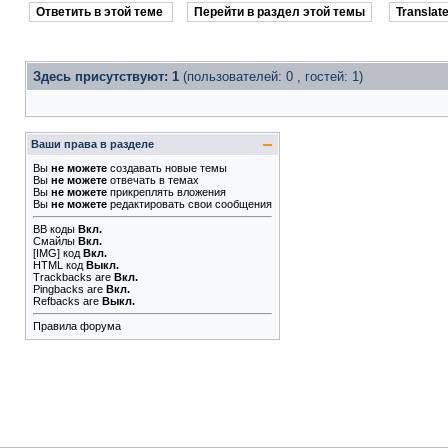
Ответить в этой теме
Перейти в раздел этой темы
Translate
Здесь присутствуют: 1
(пользователей: 0 , гостей: 1)
Ваши права в разделе
Вы
не можете
создавать новые темы
Вы
не можете
отвечать в темах
Вы
не можете
прикреплять вложения
Вы
не можете
редактировать свои сообщения
BB коды
Вкл.
Смайлы
Вкл.
[IMG]
код
Вкл.
HTML код
Выкл.
Trackbacks
are
Вкл.
Pingbacks
are
Вкл.
Refbacks
are
Выкл.
Правила форума