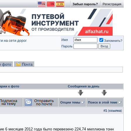
Забыл пароль?
Регистрация
Имя
и на сети дорог
Запомнить?
Пароль
е фото
Почта
арии к фото
Сообщения за день
Опции темы
Поиск в этой теме
#
1
(
ссылка
)
ие 6 месяцев 2012 года было перевезено 224,74 миллиона тонн