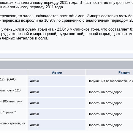
ревозкам к аналогичному периоду 2011 года. В частности, во внутренне
к аналогичному периоду 2011 года.
еревозок, то здесь наблюдается рост объемов. Импорт составил чуть бо
е перевозки возросли на 10,9% по сравнению с аналогичным периодом 20
 уменьшился объем транзита - 23,043 миллионов тонн, что составляет 8
руды железной и марганцевой, руды цветной, серной сырья, цветных мет
а черных металлов и соли.
Автор
Раздел
12 г. (ОАО
Admin
Нарушения безопасности на с
или почти 120
Admin
Новости на сети дорог
и 105 млн тонн
Admin
Новости на сети дорог
0 "Гранит"
Admin
Новости на сети дорог
новых грузов, из
Admin
Новости на сети дорог