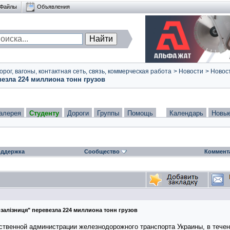
Файлы
Объявления
ог, вагоны, контактная сеть, связь, коммерческая работа
>
Новости
>
Новост
везла 224 миллиона тонн грузов
алерея
Студенту
Дороги
Группы
Помощь
Календарь
Новы
ддержка
Сообщество
Коммент
рзалiзниця" перевезла 224 миллиона тонн грузов
ственной администрации железнодорожного транспорта Украины, в течен