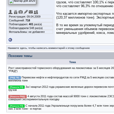
грузов, что составляет 100,1% к пе
что составляет 96,3% по отношению 
Что касается импортно-экспортных п
Регистрация: 09.04.2009
(120,37 миллионов тонн). Экспортны
Сообщений:
718
Поблагодарил:
401
раз(а)
В то же время за упомянутый период
Поблагодарили 548 раз(а)
счет уменьшения объемов перевозок 
Фотоальбомы:
не добавлял
минеральных удобрений, кокса, лом
Нажмите здесь, чтобы написать комментарий к этому сообщению
Похожие темы
Тема
Рост неисправностей тормозного оборудования на локомотивах за 5 месяцев 20
"РЖД")
Перевозки нефти и нефтепродуктов по сети РЖД за 5 месяцев состав
[РЖД ТВ]
миллиона тонн
За I квартал 2012 года украинские железные дороги перевезли почт
[Новости УЗ]
грузов
4 августа 2011 года состав массой 9000 тонн с локомотивом 2ЭС1
[Новости РЖД]
совершил экспериментальную поездку
С начала 2011 года Укрзализныця погрузила более 4,7 млн ​​тонн зер
[Новости УЗ]
них 3 млн тонн - в портах