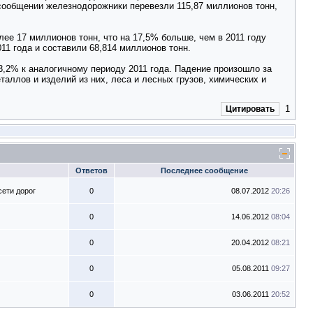
м сообщении железнодорожники перевезли 115,87 миллионов тонн,
лее 17 миллионов тонн, что на 17,5% больше, чем в 2011 году
11 года и составили 68,814 миллионов тонн.
3,2% к аналогичному периоду 2011 года. Падение произошло за
аллов и изделий из них, леса и лесных грузов, химических и
1
Цитировать
Ответов
Последнее сообщение
ети дорог
0
08.07.2012
20:26
0
14.06.2012
08:04
0
20.04.2012
08:21
0
05.08.2011
09:27
0
03.06.2011
20:52