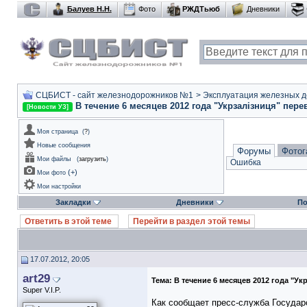
Балуев Н.Н.
Фото
РЖДТьюб
Дневники
СЦБИСТ - сайт железнодорожников №1
>
Эксплуатация железных дор
В течение 6 месяцев 2012 года "Укрзалiзниця" пере
[Новости УЗ]
Моя страница
(
?
)
Новые сообщения
Форумы
Фотог
Мои файлы
(
загрузить
)
Ошибка
(
+
)
Мои фото
Мои настройки
Закладки
Дневники
По
Ответить в этой теме
Перейти в раздел этой темы
17.07.2012, 20:05
art29
Тема:
В течение 6 месяцев 2012 года "Ук
Super V.I.P.
Как сообщает пресс-служба Государ