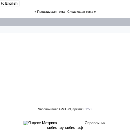
 to English
«
Предыдущая тема
|
Следующая тема
»
Часовой пояс GMT +3, время:
01:53
.
Справочник
сцбист.ру сцбист.рф