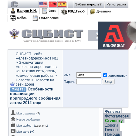
Забыл пароль?
Регистрация
Балуев Н.Н.
Фото
РЖДТьюб
Дневники
Файлы
Объявления
СЦБИСТ - сайт
железнодорожников №1
>
Эксплуатация
железных дорог, вагоны,
контактная сеть, связь,
Имя
коммерческая работа
>
Запомнить?
Новости
>
Новости на
Пароль
сети дорог
Особенности
[РЖД ТВ]
организации
пригородного сообщения
летом 2012 года
Форумы
Моя страница
(
?
)
Фотогалерея
Новые сообщения
Студенту
Дороги
Мои файлы
(
загрузить
)
Группы
(
+
)
Мои фото
Помощь