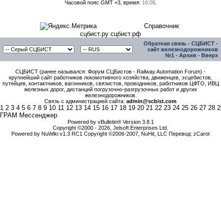
Часовой пояс GMT +3, время:
16:05
.
Справочник
сцбист.ру сцбист.рф
Обратная связь
-
СЦБИСТ -
сайт железнодорожников
№1
-
Архив
-
Вверх
СЦБИСТ (ранее назывался: Форум СЦБистов - Railway Automation Forum) -
крупнейший сайт работников локомотивного хозяйства, движенцев, эсцебистов,
путейцев, контактников, вагонников, связистов, проводников, работников ЦФТО, ИВЦ
железных дорог, дистанций погрузочно-разгрузочных работ и других
железнодорожников.
Связь с администрацией сайта:
admin@scbist.com
1
2
3
4
5
6
7
8
9
10
11
12
13
14
15
16
17
18
19
20
21
22
23
24
25
26
27
28
2
ГРАМ Мессенджер
Powered by vBulletin® Version 3.8.1
Copyright ©2000 - 2026, Jelsoft Enterprises Ltd.
Powered by NuWiki v1.3 RC1 Copyright ©2006-2007, NuHit, LLC Перевод: zCarot