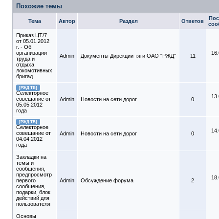
Похожие темы
Пос
Тема
Автор
Раздел
Ответов
соо
Приказ ЦТ/7
от 05.01.2012
г. - Об
организации
16
Admin
Документы Дирекции тяги ОАО "РЖД"
11
труда и
отдыха
локомотивных
бригад
[РЖД ТВ]
Селекторное
13
совещание от
Admin
Новости на сети дорог
0
05.05.2012
года
[РЖД ТВ]
Селекторное
14
совещание от
Admin
Новости на сети дорог
0
04.04.2012
года
Закладки на
темы и
сообщения,
предпросмотр
18
первого
Admin
Обсуждение форума
2
сообщения,
подарки, блок
действий для
пользователя
Основы