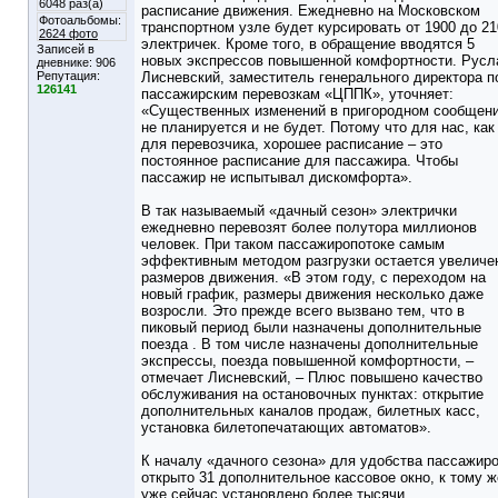
6048 раз(а)
расписание движения. Ежедневно на Московском
Фотоальбомы:
транспортном узле будет курсировать от 1900 до 21
2624 фото
электричек. Кроме того, в обращение вводятся 5
Записей в
новых экспрессов повышенной комфортности. Русл
дневнике:
906
Репутация:
Лисневский, заместитель генерального директора п
126141
пассажирским перевозкам «ЦППК», уточняет:
«Существенных изменений в пригородном сообщен
не планируется и не будет. Потому что для нас, как
для перевозчика, хорошее расписание – это
постоянное расписание для пассажира. Чтобы
пассажир не испытывал дискомфорта».
В так называемый «дачный сезон» электрички
ежедневно перевозят более полутора миллионов
человек. При таком пассажиропотоке самым
эффективным методом разгрузки остается увеличе
размеров движения. «В этом году, с переходом на
новый график, размеры движения несколько даже
возросли. Это прежде всего вызвано тем, что в
пиковый период были назначены дополнительные
поезда . В том числе назначены дополнительные
экспрессы, поезда повышенной комфортности, –
отмечает Лисневский, – Плюс повышено качество
обслуживания на остановочных пунктах: открытие
дополнительных каналов продаж, билетных касс,
установка билетопечатающих автоматов».
К началу «дачного сезона» для удобства пассажир
открыто 31 дополнительное кассовое окно, к тому ж
уже сейчас установлено более тысячи