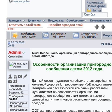
Мои настройки
Календарь
Новые фото
Почта
Ошибка
Закладки
Дневники
Поддержка
Сообщество
Комментарии к
Ответить в этой теме
Перейти в раздел этой
темы
Опции
26.05.2012,
#
1
(
ссы
09:48
Admin
Тема:
Особенности организации пригородного сообщен
летом 2012 года
Crow indian
Особенности организации пригородно
сообщения летом 2012 года
Дачный сезон – удастся ли объехать автопробки по
железной дороге? В пресс-центре РБК представите
Регистрация:
Центральной пассажирской компании рассказали
21.02.2009
журналистам об особенностях организации
Возраст: 41
пригородного сообщения этим летом, а также о
Сообщений:
ценовой политике и новом расписании пригородных
30,463
поездов.
Поблагодарил:
398
раз(а)
Поблагодарили
С 27 мая пригородные поезда переходят на летнее