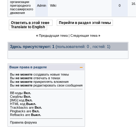
организации
16
пригородного
Admin
Wiki
0
пассажирского
движения
Ответить в этой теме
Перейти в раздел этой темы
Translate to English
«
Предыдущая тема
|
Следующая тема
»
Здесь присутствуют: 1
(пользователей: 0 , гостей: 1)
Ваши права в разделе
Вы
не можете
создавать новые темы
Вы
не можете
отвечать в темах
Вы
не можете
прикреплять вложения
Вы
не можете
редактировать свои сообщения
BB коды
Вкл.
Смайлы
Вкл.
[IMG]
код
Вкл.
HTML код
Выкл.
Trackbacks
are
Вкл.
Pingbacks
are
Вкл.
Refbacks
are
Выкл.
Правила форума