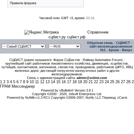
Правила форума
Часовой пояс GMT +3, время:
03:16
.
Справочник
сцбист.ру сцбист.рф
Обратная связь
-
СЦБИСТ -
сайт железнодорожников
№1
-
Архив
-
Вверх
СЦБИСТ (ранее назывался: Форум СЦБистов - Railway Automation Forum) -
крупнейший сайт работников локомотивного хозяйства, движенцев, эсцебистов,
путейцев, контактников, вагонников, связистов, проводников, работников ЦФТО, ИВЦ
железных дорог, дистанций погрузочно-разгрузочных работ и других
железнодорожников.
Связь с администрацией сайта:
admin@scbist.com
1
2
3
4
5
6
7
8
9
10
11
12
13
14
15
16
17
18
19
20
21
22
23
24
25
26
27
28
2
ГРАМ Мессенджер
Powered by vBulletin® Version 3.8.1
Copyright ©2000 - 2026, Jelsoft Enterprises Ltd.
Powered by NuWiki v1.3 RC1 Copyright ©2006-2007, NuHit, LLC Перевод: zCarot