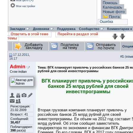
(
+
)
Мои фото
Помощь
Мои настройки
Календарь
Новые фото
Почта
Ошибка
Закладки
Дневники
Поддержка
Сообщество
Комментарии к
Ответить в этой теме
Перейти в раздел этой
темы
Опции
17.12.2011,
#
1
(
ссы
16:17
Admin
Тема:
ВГК планирует привлечь у российских банков 25 м
рублей для своей инвестпрограммы
Crow indian
ВГК планирует привлечь у российски
банков 25 млрд рублей для своей
инвестпрограммы
Регистрация:
Вторая грузовая компания планирует привлечь у
21.02.2009
российских банков 25 млрд рублей для своей
Возраст: 41
инвестропрграммы. Ее объем на 2012 год составит 
Сообщений:
30,457
млрд рублей. Об этом сообщил заместитель
Поблагодарил:
гендиректора по экономике и финансам ВГК Дмитри
398
раз(а)
Еремеев. По его словам, ВГК в 2012 году планиров