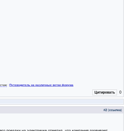
истам
|
Путеводитель на различные ветки форума
0
Цитировать
#
2
(
ссылка
)
о поездки на электричке отметил, что компания развивает