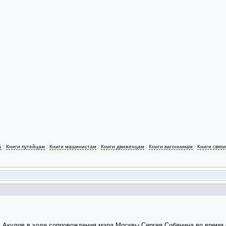
Б
|
Книги путейцам
|
Книги машинистам
|
Книги движенцам
|
Книги вагонникам
|
Книги связ
кулов в ходе сопровождения мэра Москвы Сергея Собянина во время ег