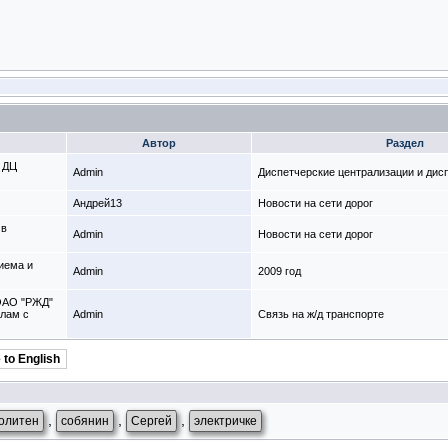
Автор
Раздел
с ДЦ
Admin
Диспетчерские централизации и дис
Андрей13
Новости на сети дорог
 в
Admin
Новости на сети дорог
риема и
Admin
2009 год
 ОАО "РЖД"
лам с
Admin
Связь на ж/д транспорте
 to English
,
,
,
олитен
собянин
Сергей
электричке