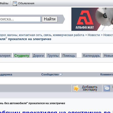
Файлы
Объявления
ог, вагоны, контактная сеть, связь, коммерческая работа
>
Новости
>
Новост
ля" прокатился на электричке
алерея
Студенту
Дороги
Группы
Помощь
Календарь
Новы
ддержка
Сообщество
Коммент
нь без автомобиля" прокатился на электричке
обянин прокатился на электричке до