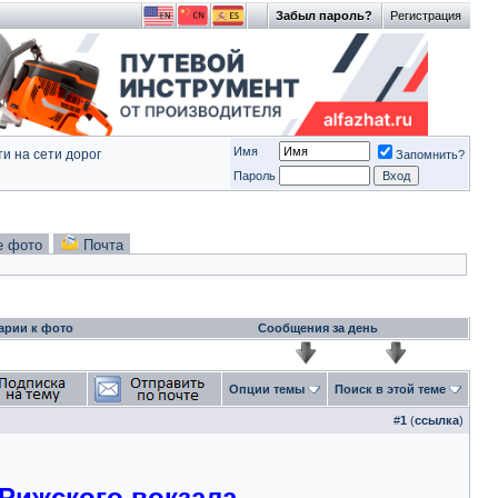
Забыл пароль?
Регистрация
Имя
и на сети дорог
Запомнить?
Пароль
е фото
Почта
арии к фото
Сообщения за день
Опции темы
Поиск в этой теме
#
1
(
ссылка
)
 Рижского вокзала