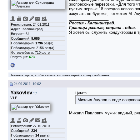
экспрессные перевозки. «Для того ч
пустим первые 18 поездов нового п
закупать не будем», - отметил М. Ак
__________________
Россия - Калининград.
Регистрация: 24.01.2011
Границы разные, страна - одна.
Адрес: Калининград
Я хотел бы служить кондуктором в тр
Возраст: 64
Сообщений:
9,085
Поблагодарил:
1796
раз(а)
Поблагодарили 2156 раз(а)
Фотоальбомы:
710 фото
Репутация:
673
Нажмите здесь, чтобы написать комментарий к этому сообщению
24.09.2011, 19:02
Yakovlev
Цитата:
V.I.P.
Михаил Акулов в ходе сопровож
Михаил Павлович мужик видный, ряд
Регистрация: 27.10.2010
Сообщений:
234
Поблагодарил:
14
раз(а)