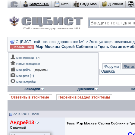
Балуев Н.Н.
Фото
РЖДТьюб
Дневники
СЦБИСТ - сайт железнодорожников №1
>
Эксплуатация железных дор
Мэр Москвы Сергей Собянин в "день без автомоби
[Новости РЖД]
Моя страница
(
?
)
Новые сообщения
Форумы
Фотог
Мои файлы
(
загрузить
)
Ошибка
(
+
)
Мои фото
Мои настройки
Закладки
Дневники
По
Ответить в этой теме
Перейти в раздел этой темы
22.09.2011, 15:01
Андрей13
Тема:
Мэр Москвы Сергей Собянин в "де
Отважный
С