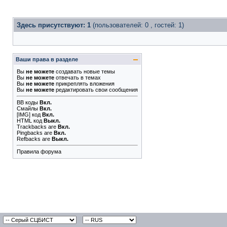
Здесь присутствуют: 1
(пользователей: 0 , гостей: 1)
Ваши права в разделе
Вы
не можете
создавать новые темы
Вы
не можете
отвечать в темах
Вы
не можете
прикреплять вложения
Вы
не можете
редактировать свои сообщения
BB коды
Вкл.
Смайлы
Вкл.
[IMG]
код
Вкл.
HTML код
Выкл.
Trackbacks
are
Вкл.
Pingbacks
are
Вкл.
Refbacks
are
Выкл.
Правила форума