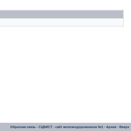
Обратная связь
-
СЦБИСТ - сайт железнодорожников №1
-
Архив
-
Вверх