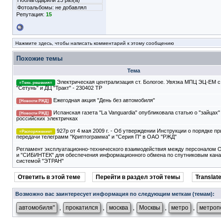
Поблагодарили 23 раз(а)
Фотоальбомы:
не добавлял
Репутация:
15
Нажмите здесь, чтобы написать комментарий к этому сообщению
Похожие темы
Тема
Электрическая централизация ст. Бологое. Увязка МПЦ ЭЦ-ЕМ 
=Техн. решения=
"Сетунь" и ДЦ "Тракт" - 230402 ТР
Ежегодная акция "День без автомобиля"
[Новости РЖД]
Испанская газета "La Vanguardia" опубликовала статью о "зайцах"
[Новости РЖД]
российских электричках
927р от 4 мая 2009 г. - Об утверждении Инструкции о порядке п
=Распоряжение=
передачи телеграмм "Криптограмма" и "Серия П" в ОАО "РЖД"
Регламент эксплуатационно-технического взаимодействия между персоналом
и "СИБИНТЕК" для обеспечения информационного обмена по спутниковым кана
системой "ЭТРАН"
Ответить в этой теме
Перейти в раздел этой темы
Translate
Возможно вас заинтересует информация по следующим меткам (темам):
,
,
,
,
,
автомобиля"
прокатился
москва
Москвы
метро
метроп