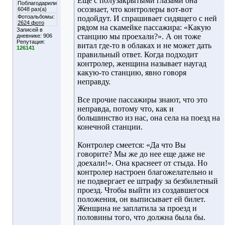
Еще с полузакрытыми глазами она
Поблагодарили
осознает, что контролеры вот-вот
6048 раз(а)
Фотоальбомы:
подойдут. И спрашивает сидящего с ней
2624 фото
рядом на скамейке пассажира: «Какую
Записей в
станцию мы проехали?». А он тоже
дневнике:
906
Репутация:
витал где-то в облаках и не может дать
126141
правильный ответ. Когда подходит
контролер, женщина называет наугад
какую-то станцию, явно говоря
неправду.
Все прочие пассажиры знают, что это
неправда, потому что, как и
большинство из нас, она села на поезд на
конечной станции.
Контролер смеется: «Да что Вы
говорите? Мы же до нее еще даже не
доехали!». Она краснеет от стыда. Но
контролер настроен благожелательно и
не подвергает ее штрафу за безбилетный
проезд. Чтобы выйти из создавшегося
положения, он выписывает ей билет.
Женщина не заплатила за проезд и
половины того, что должна была бы.