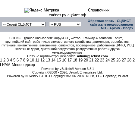
Справочник
сцбист.ру сцбист.рф
Обратная связь
-
СЦБИСТ -
сайт железнодорожников
№1
-
Архив
-
Вверх
СЦБИСТ (ранее назывался: Форум СЦБистов - Railway Automation Forum) -
крупнейший сайт работников локомотивного хозяйства, движенцев, эсцебистов,
путейцев, контактников, вагонников, связистов, проводников, работников ЦФТО, ИВЦ
железных дорог, дистанций погрузочно-разгрузочных работ и других
железнодорожников.
Связь с администрацией сайта:
admin@scbist.com
1
2
3
4
5
6
7
8
9
10
11
12
13
14
15
16
17
18
19
20
21
22
23
24
25
26
27
28
2
ГРАМ Мессенджер
Powered by vBulletin® Version 3.8.1
Copyright ©2000 - 2026, Jelsoft Enterprises Ltd.
Powered by NuWiki v1.3 RC1 Copyright ©2006-2007, NuHit, LLC Перевод: zCarot