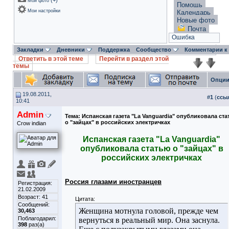
(
+
)
Мои фото
Помощь
Мои настройки
Календарь
Новые фото
Почта
Ошибка
Закладки
Дневники
Поддержка
Сообщество
Комментарии к
Ответить в этой теме
Перейти в раздел этой
темы
Опции
19.08.2011,
#
1
(
ссы
10:41
Admin
Тема:
Испанская газета "La Vanguardia" опубликовала ст
о "зайцах" в российских электричках
Crow indian
Испанская газета "La Vanguardia"
опубликовала статью о "зайцах" в
российских электричках
Россия глазами иностранцев
Регистрация:
21.02.2009
Возраст: 41
Цитата:
Сообщений:
Женщина мотнула головой, прежде чем
30,463
Поблагодарил:
вернуться в реальный мир. Она заснула.
398
раз(а)