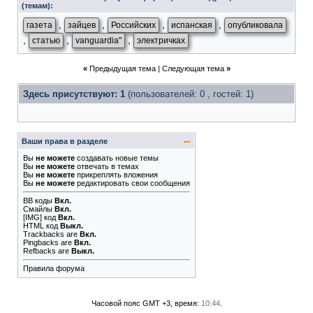
(темам):
,
,
,
,
газета
зайцев
Российских
испанская
опубликовала
,
,
,
статью
vanguardia"
электричках
«
Предыдущая тема
|
Следующая тема
»
Здесь присутствуют: 1
(пользователей: 0 , гостей: 1)
Ваши права в разделе
Вы
не можете
создавать новые темы
Вы
не можете
отвечать в темах
Вы
не можете
прикреплять вложения
Вы
не можете
редактировать свои сообщения
BB коды
Вкл.
Смайлы
Вкл.
[IMG]
код
Вкл.
HTML код
Выкл.
Trackbacks
are
Вкл.
Pingbacks
are
Вкл.
Refbacks
are
Выкл.
Правила форума
Часовой пояс GMT +3, время:
10:44
.