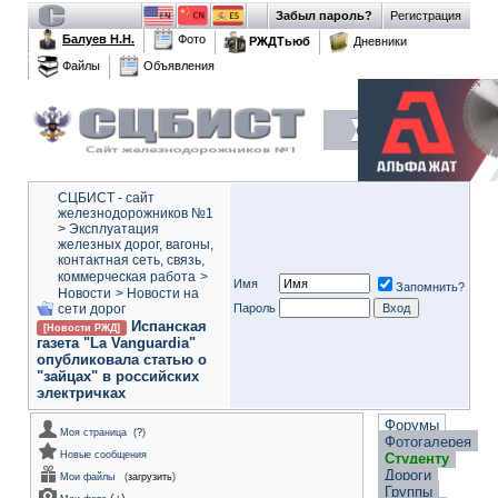
Забыл пароль?
Регистрация
Балуев Н.Н.
Фото
РЖДТьюб
Дневники
Файлы
Объявления
СЦБИСТ - сайт
железнодорожников №1
>
Эксплуатация
железных дорог, вагоны,
контактная сеть, связь,
коммерческая работа
>
Имя
Запомнить?
Новости
>
Новости на
сети дорог
Пароль
Испанская
[Новости РЖД]
газета "La Vanguardia"
опубликовала статью о
"зайцах" в российских
электричках
Форумы
Моя страница
(
?
)
Фотогалерея
Новые сообщения
Студенту
Дороги
Мои файлы
(
загрузить
)
Группы