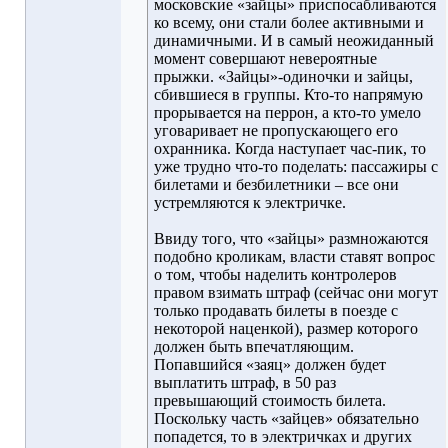
московские «зайцы» приспосабливаются
ко всему, они стали более активными и
динамичными. И в самый неожиданный
момент совершают невероятные
прыжки. «Зайцы»-одиночки и зайцы,
сбившиеся в группы. Кто-то напрямую
прорывается на перрон, а кто-то умело
уговаривает не пропускающего его
охранника. Когда наступает час-пик, то
уже трудно что-то поделать: пассажиры с
билетами и безбилетники – все они
устремляются к электричке.
Ввиду того, что «зайцы» размножаются
подобно кроликам, власти ставят вопрос
о том, чтобы наделить контролеров
правом взимать штраф (сейчас они могут
только продавать билеты в поезде с
некоторой наценкой), размер которого
должен быть впечатляющим.
Попавшийся «заяц» должен будет
выплатить штраф, в 50 раз
превышающий стоимость билета.
Поскольку часть «зайцев» обязательно
попадется, то в электричках и других