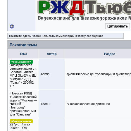
Цитировать
Нажмите здесь, чтобы написать комментарий к этому сообщению
Похожие темы
Тема
Автор
Раздел
=Техн. решения=
Электрическая
централизация ст.
Бологое. Увязка
Admin
Диспетчерские централизации и диспетчер
МПЦ ЭЦ-ЕМ с ДЦ
"Сетунь" и ДЦ
"Тракт" - 230402
ТР
[Новости РЖД]
Участок железной
дороги "Москва —
Нижний
Толян
Высокоскоростное движение
Новгород"
признан опасным
для "Сапсана"
=Распоряжение=
927р от 4 мая
2009 г. - Об