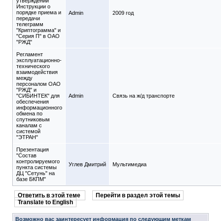
утверждении
Инструкции о
порядке приема и
Admin
2009 год
передачи
телеграмм
"Криптограмма" и
"Серия П" в ОАО
"РЖД"
Регламент
эксплуатационно-
технического
взаимодействия
между
персоналом ОАО
"РЖД" и
"СИБИНТЕК" для
Admin
Связь на ж/д транспорте
обеспечения
информационного
обмена по
спутниковым
каналам с
системой
"ЭТРАН"
Презентация
"Состав
контролируемого
Углев Дмитрий
Мультимедиа
пункта системы
ДЦ "Сетунь" на
базе БКПМ"
Ответить в этой теме
Перейти в раздел этой темы
Translate to English
Возможно вас заинтересует информация по следующим меткам