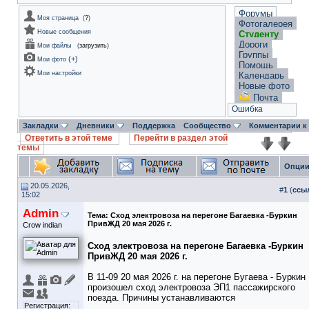
Форумы
Моя страница
(
?
)
Фотогалерея
Новые сообщения
Студенту
Дороги
Мои файлы
(
загрузить
)
Группы
(
+
)
Мои фото
Помощь
Мои настройки
Календарь
Новые фото
Почта
Ошибка
Закладки
Дневники
Поддержка
Сообщество
Комментарии к
Ответить в этой теме
Перейти в раздел этой
темы
Опции
20.05.2026,
#
1
(
ссы
15:02
Admin
Тема:
Сход электровоза на перегоне Багаевка -Буркин
ПривЖД 20 мая 2026 г.
Crow indian
Сход электровоза на перегоне Багаевка -Буркин
ПривЖД 20 мая 2026 г.
В 11-09 20 мая 2026 г. на перегоне Бугаева - Буркин
произошел сход электровоза ЭП1 пассажирского
поезда. Причины устанавливаются
Регистрация:
__________________