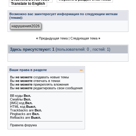
Translate to English
Возможно вас заинтересует информация по следующим меткам
(темам):
нарушения2026
«
Предыдущая тема
|
Следующая тема
»
Здесь присутствуют: 1
(пользователей: 0 , гостей: 1)
Ваши права в разделе
Вы
не можете
создавать новые темы
Вы
не можете
отвечать в темах
Вы
не можете
прикреплять вложения
Вы
не можете
редактировать свои сообщения
BB коды
Вкл.
Смайлы
Вкл.
[IMG]
код
Вкл.
HTML код
Выкл.
Trackbacks
are
Вкл.
Pingbacks
are
Вкл.
Refbacks
are
Выкл.
Правила форума