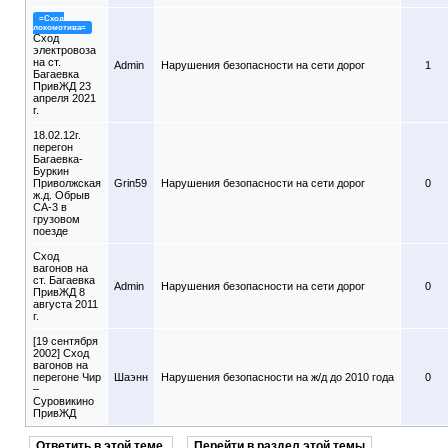
=Сход
локомотива=
Сход
электровоза
на ст.
Admin
Нарушения безопасности на сети дорог
1
Багаевка
ПривЖД 23
апреля 2021
г.
18.02.12г.
перегон
Багаевка-
Буркин
Приволжская
Grin59
Нарушения безопасности на сети дорог
0
ж.д. Обрыв
СА-3 в
грузовом
поезде
Сход
вагонов на
ст. Багаевка
Admin
Нарушения безопасности на сети дорог
0
ПривЖД 8
августа 2011
г.
[19 сентября
2002] Сход
вагонов на
перегоне Чир
Шаэнн
Нарушения безопасности на ж/д до 2010 года
0
–
Суровикино
ПривЖД
Ответить в этой теме
Перейти в раздел этой темы