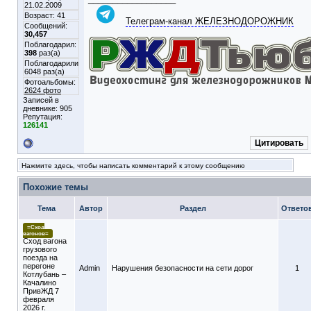
21.02.2009
Возраст: 41
Телеграм-канал ЖЕЛЕЗНОДОРОЖНИК
Сообщений:
30,457
Поблагодарил:
398
раз(а)
Поблагодарили
6048 раз(а)
Фотоальбомы:
2624 фото
Записей в
дневнике:
905
Репутация:
126141
Цитировать
Нажмите здесь, чтобы написать комментарий к этому сообщению
Похожие темы
Тема
Автор
Раздел
Ответо
=Сход
вагонов=
Сход вагона
грузового
поезда на
перегоне
Admin
Нарушения безопасности на сети дорог
1
Котлубань –
Качалино
ПривЖД 7
февраля
2026 г.