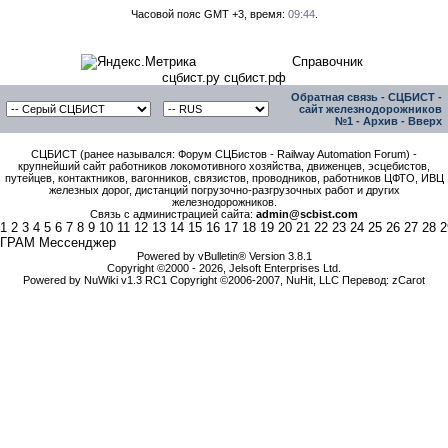
Часовой пояс GMT +3, время:
09:44
.
Справочник
сцбист.ру сцбист.рф
Обратная связь
-
СЦБИСТ -
сайт железнодорожников
№1
-
Архив
-
Вверх
СЦБИСТ (ранее назывался: Форум СЦБистов - Railway Automation Forum) -
крупнейший сайт работников локомотивного хозяйства, движенцев, эсцебистов,
путейцев, контактников, вагонников, связистов, проводников, работников ЦФТО, ИВЦ
железных дорог, дистанций погрузочно-разгрузочных работ и других
железнодорожников.
Связь с администрацией сайта:
admin@scbist.com
1
2
3
4
5
6
7
8
9
10
11
12
13
14
15
16
17
18
19
20
21
22
23
24
25
26
27
28
2
ГРАМ Мессенджер
Powered by vBulletin® Version 3.8.1
Copyright ©2000 - 2026, Jelsoft Enterprises Ltd.
Powered by NuWiki v1.3 RC1 Copyright ©2006-2007, NuHit, LLC Перевод: zCarot