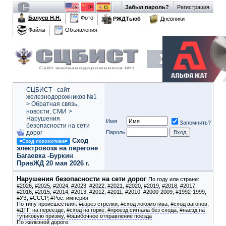
Забыл пароль?
Регистрация
Балуев Н.Н.
Фото
РЖДТьюб
Дневники
Файлы
Объявления
СЦБИСТ - сайт
железнодорожников №1
>
Обратная связь,
новости, СМИ
>
Нарушения
Имя
Запомнить?
безопасности на сети
дорог
Пароль
Сход
=Сход локомотива=
электровоза на перегоне
Багаевка -Буркин
ПривЖД 20 мая 2026 г.
Нарушения безопасности на сети дорог
По году или стране:
#2026
,
#2025
,
#2024
,
#2023
,
#2022
,
#2021
,
#2020
,
#2019
,
#2018
,
#2017
,
#2016
,
#2015
,
#2014
,
#2013
,
#2012
,
#2011
,
#2010
,
#2000-2009
,
#1992-1999
,
#УЗ
,
#СССР
,
#Рос. империя
По типу происшествия:
#взрез стрелки
,
#сход локомотива
,
#сход вагонов
,
#ДТП на переезде
,
#сход на горке
,
#проезд сигнала без схода
,
#наезд на
тупиковую призму
,
#ошибочное отправление поезда
По железной дороге: