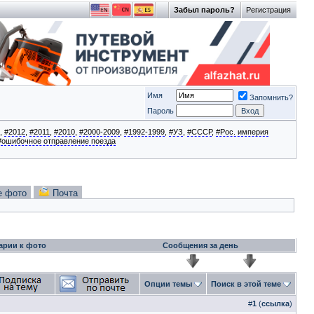
Забыл пароль?
Регистрация
Имя
Запомнить?
Пароль
,
#2012
,
#2011
,
#2010
,
#2000-2009
,
#1992-1999
,
#УЗ
,
#СССР
,
#Рос. империя
#ошибочное отправление поезда
е фото
Почта
арии к фото
Сообщения за день
Опции темы
Поиск в этой теме
#
1
(
ссылка
)