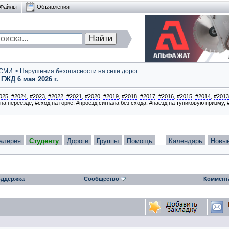
Файлы
Объявления
 СМИ
>
Нарушения безопасности на сети дорог
ЖД 6 мая 2026 г.
025
,
#2024
,
#2023
,
#2022
,
#2021
,
#2020
,
#2019
,
#2018
,
#2017
,
#2016
,
#2015
,
#2014
,
#2013
на переезде
,
#сход на горке
,
#проезд сигнала без схода
,
#наезд на тупиковую призму
,
алерея
Студенту
Дороги
Группы
Помощь
Календарь
Новы
ддержка
Сообщество
Коммент