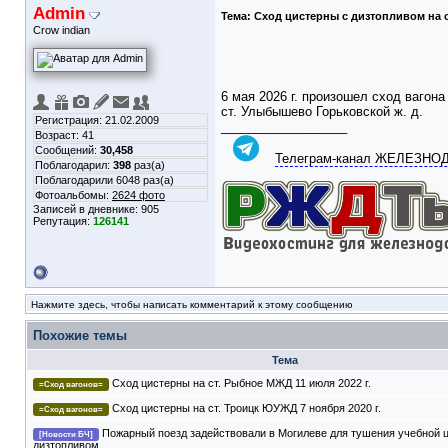
Admin
Тема:
Сход цистерны с дизтопливом на с
Crow indian
6 мая 2026 г. произошел сход ваго
ст. Улыбышево Горьковской ж. д.
Регистрация: 21.02.2009
__________________
Возраст: 41
Сообщений:
30,458
Телеграм-канал ЖЕЛЕЗН
Поблагодарил:
398
раз(а)
Поблагодарили 6048 раз(а)
Фотоальбомы:
2624 фото
Записей в дневнике:
905
Репутация:
126141
Нажмите здесь, чтобы написать комментарий к этому сообщению
Похожие темы
Тема
Сход цистерны на ст. Рыбное МЖД 11 июля 2022 г.
=Сход вагонов=
Сход цистерны на ст. Троицк ЮУЖД 7 ноября 2020 г.
=Сход вагонов=
Пожарный поезд задействовали в Могилеве для тушения учебной 
[Новости БЧ]
дизтопливом