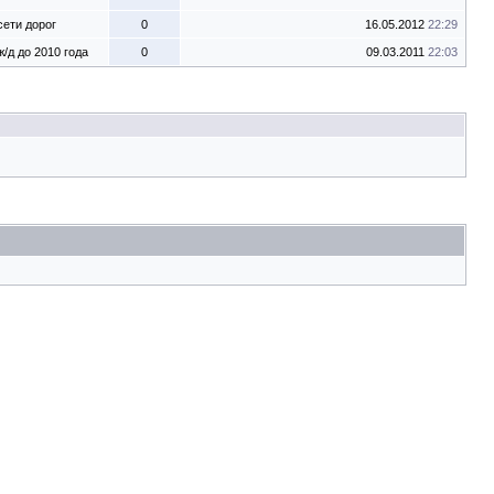
ети дорог
0
16.05.2012
22:29
/д до 2010 года
0
09.03.2011
22:03