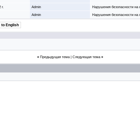
 г.
Admin
Нарушения безопасности на с
Admin
Нарушения безопасности на ж
 to English
«
Предыдущая тема
|
Следующая тема
»