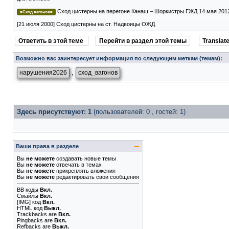
Сход цистерны на перегоне Канаш – Шоркистры ГЖД 14 мая 2012
=Сход вагонов=
[21 июля 2000] Сход цистерны на ст. Надвоицы ОЖД
Ответить в этой теме
Перейти в раздел этой темы
Translate
Возможно вас заинтересует информация по следующим меткам (темам):
,
нарушения2026
сход_вагонов
Здесь присутствуют: 1
(пользователей: 0 , гостей: 1)
Ваши права в разделе
Вы
не можете
создавать новые темы
Вы
не можете
отвечать в темах
Вы
не можете
прикреплять вложения
Вы
не можете
редактировать свои сообщения
BB коды
Вкл.
Смайлы
Вкл.
[IMG]
код
Вкл.
HTML код
Выкл.
Trackbacks
are
Вкл.
Pingbacks
are
Вкл.
Refbacks
are
Выкл.