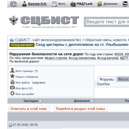
Балуев Н.Н.
Фото
РЖДТьюб
Дневники
СЦБИСТ - сайт железнодорожников №1
>
Обратная связь, новости,
Сход цистерны с дизтопливом на ст. Улыбышево Г
=Сход вагонов=
Нарушения безопасности на сети дорог
По году или стране:
#2026
,
#2
По типу происшествия:
#взрез стрелки
,
#сход локомотива
,
#сход вагонов
,
#ДТП 
По железной дороге:
Моя страница
(
?
)
Новые сообщения
Форумы
Фотог
Мои файлы
(
загрузить
)
Ошибка
(
+
)
Мои фото
Мои настройки
Закладки
Дневники
По
Ответить в этой теме
Перейти в раздел этой темы
07.05.2026, 06:56