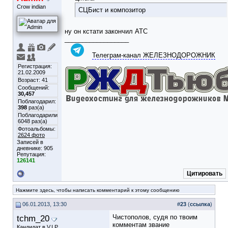
Crow indian
СЦБист и композитор
ну он кстати закончил АТС
__________________
Телеграм-канал ЖЕЛЕЗНОДОРОЖНИК
Регистрация:
21.02.2009
Возраст: 41
Сообщений:
30,457
Поблагодарил:
398
раз(а)
Поблагодарили
6048 раз(а)
Фотоальбомы:
2624 фото
Записей в
дневнике:
905
Репутация:
126141
Цитировать
Нажмите здесь, чтобы написать комментарий к этому сообщению
06.01.2013, 13:30
#
23
(
ссылка
)
tchm_20
Чистополов, судя по твоим
комментам звание
Кандидат в V.I.P.