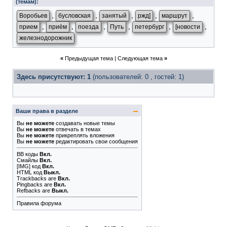
(темам):
,
,
,
,
,
Воробьев
бусловская
занятый
ржд]
маршрут
,
,
,
,
,
,
прием
приём
поезда
Путь
петербург
[новости
железнодорожник
«
Предыдущая тема
|
Следующая тема
»
Здесь присутствуют: 1
(пользователей: 0 , гостей: 1)
Ваши права в разделе
Вы
не можете
создавать новые темы
Вы
не можете
отвечать в темах
Вы
не можете
прикреплять вложения
Вы
не можете
редактировать свои сообщения
BB коды
Вкл.
Смайлы
Вкл.
[IMG]
код
Вкл.
HTML код
Выкл.
Trackbacks
are
Вкл.
Pingbacks
are
Вкл.
Refbacks
are
Выкл.
Правила форума