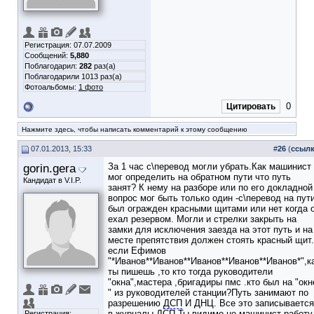
Регистрация: 07.07.2009
Сообщений:
5,880
Поблагодарил:
282
раз(а)
Поблагодарили 1013 раз(а)
Фотоальбомы:
1 фото
0
Цитировать
Нажмите здесь, чтобы написать комментарий к этому сообщению
07.01.2013, 15:33
#
26
(
ссыл
gorin.gera
За 1 час с\перевод могли убрать.Как машинист
мог определить на обратном пути что путь
Кандидат в V.I.P.
занят? К нему на разборе или по его докладной
вопрос мог быть только один -с\перевод на пут
был огражден красными щитами или нет когда 
ехал резервом. Могли и стрелки закрыть на
замки для исключения заезда на этот путь и на
месте препятствия должен стоять красный щит
если Ефимов
"*Иванов**Иванов**Иванов**Иванов**Иванов*",к
ты пишешь ,то кто тогда руководители
"окна",мастера ,бригадиры пмс .кто был на "окн
" из руководителей станции?Путь занимают по
разрешению
ДСП
И ДНЦ. Все это записывается
в журналы ДСП.Ты видимо не машинист-работу
Регистрация: