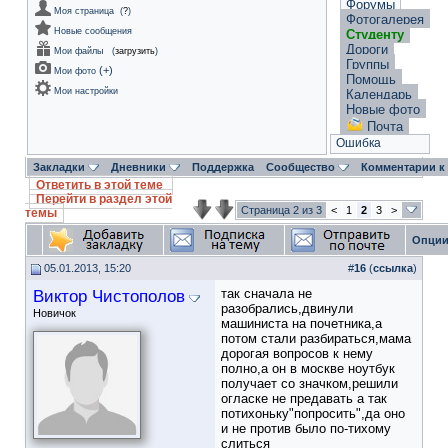
Форумы
Моя страница
(
?
)
Фотогалерея
Новые сообщения
Студенту
Дороги
Мои файлы
(
загрузить
)
Группы
(
+
)
Мои фото
Помощь
Мои настройки
Календарь
Новые фото
Почта
Ошибка
Закладки
Дневники
Поддержка
Сообщество
Комментарии к
Ответить в этой теме
Перейти в раздел этой
Страница 2 из 3
<
1
2
3
>
темы
Опции
05.01.2013, 15:20
#
16
(
ссылка
)
Виктор Чистополов
так сначала не
разобрались,двинули
Новичок
машиниста на почетника,а
потом стали разбираться,мама
дорогая вопросов к нему
полно,а он в москве ноутбук
получает со значком,решили
огласке не предавать а так
потихоньку"попросить",да оно
и не против было по-тихому
слиться