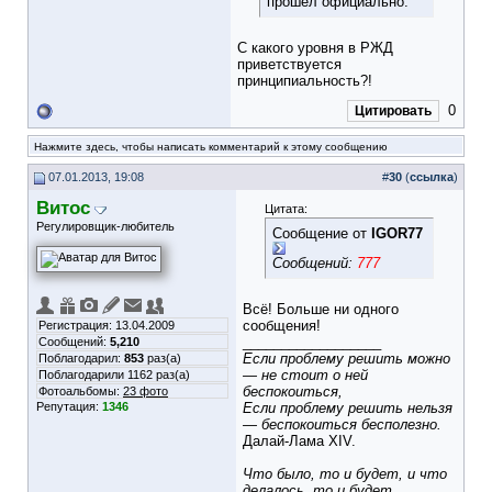
прошел официально.
С какого уровня в РЖД
приветствуется
принципиальность?!
0
Цитировать
Нажмите здесь, чтобы написать комментарий к этому сообщению
07.01.2013, 19:08
#
30
(
ссылка
)
Витос
Цитата:
Регулировщик-любитель
Сообщение от
IGOR77
Сообщений:
777
Всё! Больше ни одного
сообщения!
Регистрация: 13.04.2009
__________________
Сообщений:
5,210
Если проблему решить можно
Поблагодарил:
853
раз(а)
— не стоит о ней
Поблагодарили 1162 раз(а)
беспокоиться,
Фотоальбомы:
23 фото
Репутация:
1346
Если проблему решить нельзя
— беспокоиться бесполезно.
Далай-Лама XIV.
Что было, то и будет, и что
делалось, то и будет