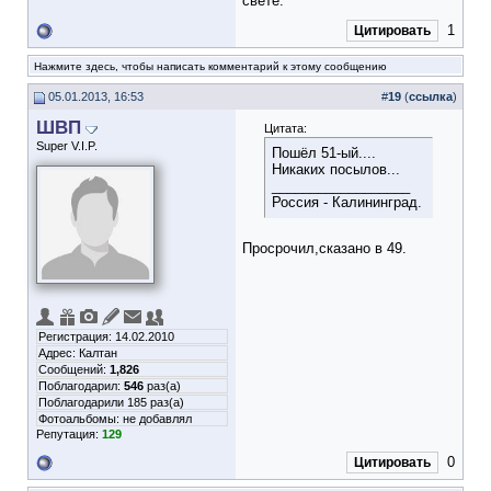
свете.
1
Цитировать
Нажмите здесь, чтобы написать комментарий к этому сообщению
05.01.2013, 16:53
#
19
(
ссылка
)
ШВП
Цитата:
Super V.I.P.
Пошёл 51-ый....
Никаких посылов...
__________________
Россия - Калининград.
Просрочил,сказано в 49.
Регистрация: 14.02.2010
Адрес: Калтан
Сообщений:
1,826
Поблагодарил:
546
раз(а)
Поблагодарили 185 раз(а)
Фотоальбомы:
не добавлял
Репутация:
129
0
Цитировать