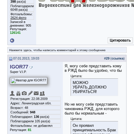
398
раз(а)
Поблагодарили
6048 раз(а)
Фотоальбомы:
2624 фото
Записей в
дневнике:
905
Репутация:
126141
Цитировать
Нажмите здесь, чтобы написать комментарий к этому сообщению
07.01.2013, 19:03
#
29
(
ссылка
)
IGOR77
Я, могу себе представить кому
в РЖД было бы удобно, что бы
Super V.I.P.
Цитата:
МОЖНО
УБРАТЬ,ДОЛЖНО
УБИРАТЬСЯ!
Регистрация: 22.08.2009
Адрес: Ленинградская обл.
Но не могу себе представить
Возраст: 48
чиновника РЖД, для которого
Сообщений:
948
было бы нормальным -
Поблагодарил:
136
раз(а)
Цитата:
Поблагодарили 105 раз(а)
Он проявил
Фотоальбомы:
не добавлял
принципиальность.Брак
Репутация:
81