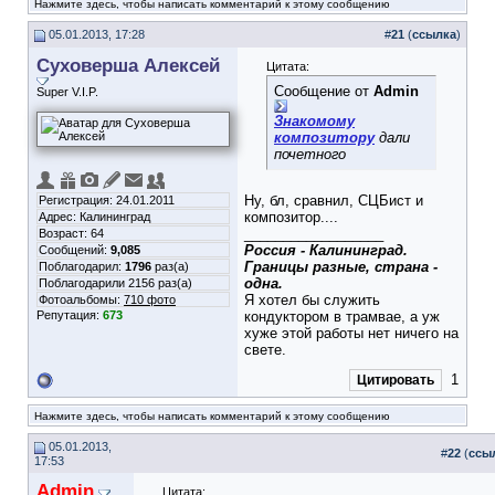
Нажмите здесь, чтобы написать комментарий к этому сообщению
05.01.2013, 17:28
#
21
(
ссылка
)
Суховерша Алексей
Цитата:
Сообщение от
Admin
Super V.I.P.
Знакомому
композитору
дали
почетного
Ну, бл, сравнил, СЦБист и
Регистрация: 24.01.2011
композитор....
Адрес: Калининград
__________________
Возраст: 64
Россия - Калининград.
Сообщений:
9,085
Границы разные, страна -
Поблагодарил:
1796
раз(а)
одна.
Поблагодарили 2156 раз(а)
Я хотел бы служить
Фотоальбомы:
710 фото
Репутация:
673
кондуктором в трамвае, а уж
хуже этой работы нет ничего на
свете.
1
Цитировать
Нажмите здесь, чтобы написать комментарий к этому сообщению
05.01.2013,
#
22
(
ссы
17:53
Admin
Цитата: