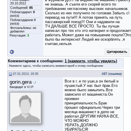
20.10.2012
не знаешь. А съели его скорей всего по
Сообщений:
85
требованию негласному высоких начальников.
Поблагодарил:
0
Сколько из них получило по головам.Забыть с\
раз(а)
перевод на пути!!! А потом принять на путь
Поблагодарили 8
пассажирский поезд!!! Они и надавили на
раз(а)
ТЧ.ДАЛЬШЕ ВСЕ ПРОСТО. Ты бы лучше
Фотоальбомы:
не
написал про тех кто это натворил и продолжает
добавлял
работать.Может даже на повышение пошли?Эт
Репутация:
3
было бы интересно! Людей же оскорблять ,я
считаю,нельзя.
Цитировать
Комментариев к сообщению:
1 (нажмите, чтобы увидеть)
Нажмите здесь, чтобы написать комментарий к этому сообщению
07.01.2013, 18:35
#
27
(
ссылка
)
gorin.gera
Все в г..е по уши,а он белый и
пушистый.У нас был брак.Его
Кандидат в V.I.P.
можно было замылить.Все
зависило от машиниста.Он
проявил
принципиальность.Брак
прошел официально.Через три
месяца машинист в депо не
работал.ДРУГИМ НАУКА-ВСЕ,
ЧТО МОЖНО
УБРАТЬ,ДОЛЖНО
УБИРАТЬСЯ!