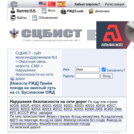
Забыл пароль?
Регистрация
Балуев Н.Н.
Фото
РЖДТьюб
Дневники
Файлы
Объявления
СЦБИСТ - сайт
железнодорожников №1
>
Обратная связь,
новости, СМИ
>
Имя
Нарушения
Запомнить?
безопасности на сети
Пароль
дорог
[Новости РЖД] Приём
поезда на занятый путь
на ст. Бусловская ОЖД
Нарушения безопасности на сети дорог
По году или стране:
#2026
,
#2025
,
#2024
,
#2023
,
#2022
,
#2021
,
#2020
,
#2019
,
#2018
,
#2017
,
#2016
,
#2015
,
#2014
,
#2013
,
#2012
,
#2011
,
#2010
,
#2000-2009
,
#1992-1999
,
#УЗ
,
#СССР
,
#Рос. империя
По типу происшествия:
#взрез стрелки
,
#сход локомотива
,
#сход вагонов
,
#ДТП на переезде
,
#сход на горке
,
#проезд сигнала без схода
,
#наезд на
тупиковую призму
,
#ошибочное отправление поезда
По железной дороге: