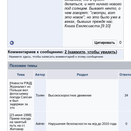
делаться, и нет ничего нового
под солнцем. Бывает нечто, о
чем говорят: "смотри, вот
это новое"; но это было уже в
веках, бывших прежде нас.
Книга Екклесиаста [9:10]
0
Цитировать
Комментариев к сообщению:
2 (нажмите, чтобы увидеть)
Нажмите здесь, чтобы написать комментарий к этому сообщению
Похожие темы
Тема
Автор
Раздел
Ответ
[Новости РЖД]
Журналист из
Польши вел
фотосъемку
Толян
Высокоскоростное движение
34
поезда Сапсан
и был
задержан за
это
[23 июня 1988]
Прием поезда
на занятый
Admin
Нарушения безопасности на ж/д до 2010 года
0
путь на ст.
Житомир