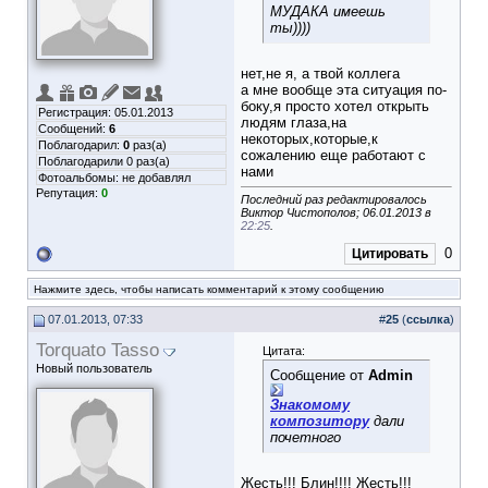
МУДАКА имеешь
ты))))
нет,не я, а твой коллега
а мне вообще эта ситуация по-
боку,я просто хотел открыть
Регистрация: 05.01.2013
людям глаза,на
Сообщений:
6
некоторых,которые,к
Поблагодарил:
0
раз(а)
сожалению еще работают с
Поблагодарили 0 раз(а)
нами
Фотоальбомы:
не добавлял
Репутация:
0
Последний раз редактировалось
Виктор Чистополов; 06.01.2013 в
22:25
.
0
Цитировать
Нажмите здесь, чтобы написать комментарий к этому сообщению
07.01.2013, 07:33
#
25
(
ссылка
)
Torquato Tasso
Цитата:
Новый пользователь
Сообщение от
Admin
Знакомому
композитору
дали
почетного
Жесть!!! Блин!!!! Жесть!!!