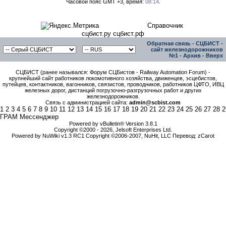
Часовой пояс GMT +3, время:
08:14
.
Справочник
сцбист.ру сцбист.рф
Обратная связь
-
СЦБИСТ -
сайт железнодорожников
№1
-
Архив
-
Вверх
СЦБИСТ (ранее назывался: Форум СЦБистов - Railway Automation Forum) -
крупнейший сайт работников локомотивного хозяйства, движенцев, эсцебистов,
путейцев, контактников, вагонников, связистов, проводников, работников ЦФТО, ИВЦ
железных дорог, дистанций погрузочно-разгрузочных работ и других
железнодорожников.
Связь с администрацией сайта:
admin@scbist.com
1
2
3
4
5
6
7
8
9
10
11
12
13
14
15
16
17
18
19
20
21
22
23
24
25
26
27
28
2
ГРАМ Мессенджер
Powered by vBulletin® Version 3.8.1
Copyright ©2000 - 2026, Jelsoft Enterprises Ltd.
Powered by NuWiki v1.3 RC1 Copyright ©2006-2007, NuHit, LLC Перевод: zCarot