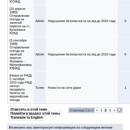
ЮЗЖД
[15 апреля
1989]
Отправление
поезда на
Admin
Нарушения безопасности на ж/д до 2010 года
0
занятый
перегон на ст.
Купьеваха
ЮЖД
[3 сентября
1999]
Отправление
поезда на
занятый
Admin
Нарушения безопасности на ж/д до 2010 года
0
перегон
Журавка -
Митрофановка
ЮВЖД
[Новости РЖД]
С октября
2010 года РЖД
начнут
Толян
Новости на сети дорог
1
продавать
билеты на
европейские
поезда
Ответить в этой теме
Страница 2 из 3
<
1
2
3
>
Перейти в раздел этой темы
Translate to English
Возможно вас заинтересует информация по следующим меткам