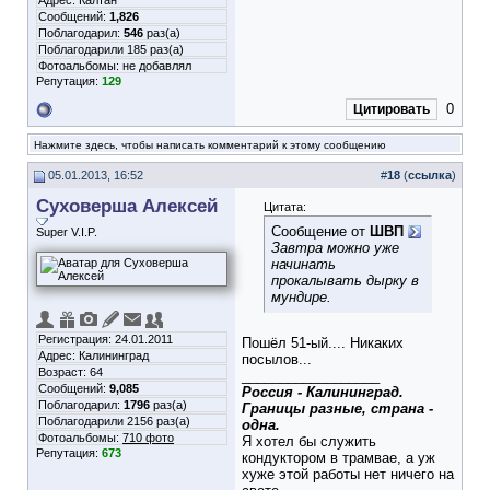
Адрес: Калтан
Сообщений:
1,826
Поблагодарил:
546
раз(а)
Поблагодарили 185 раз(а)
Фотоальбомы:
не добавлял
Репутация:
129
0
Цитировать
Нажмите здесь, чтобы написать комментарий к этому сообщению
05.01.2013, 16:52
#
18
(
ссылка
)
Суховерша Алексей
Цитата:
Сообщение от
ШВП
Super V.I.P.
Завтра можно уже
начинать
прокалывать дырку в
мундире.
Регистрация: 24.01.2011
Пошёл 51-ый.... Никаких
Адрес: Калининград
посылов...
Возраст: 64
__________________
Сообщений:
9,085
Россия - Калининград.
Поблагодарил:
1796
раз(а)
Границы разные, страна -
Поблагодарили 2156 раз(а)
одна.
Фотоальбомы:
710 фото
Я хотел бы служить
Репутация:
673
кондуктором в трамвае, а уж
хуже этой работы нет ничего на