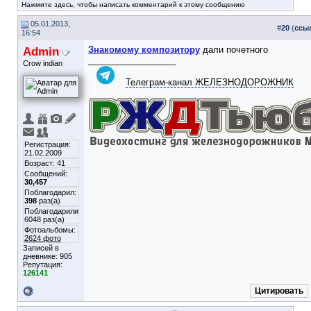
Нажмите здесь, чтобы написать комментарий к этому сообщению
05.01.2013,
#
20
(
ссы
16:54
Admin
Знакомому композитору
дали почетного
__________________
Crow indian
Телеграм-канал ЖЕЛЕЗНОДОРОЖНИК
Регистрация:
21.02.2009
Возраст: 41
Сообщений:
30,457
Поблагодарил:
398
раз(а)
Поблагодарили
6048 раз(а)
Фотоальбомы:
2624 фото
Записей в
дневнике:
905
Репутация:
126141
Цитировать