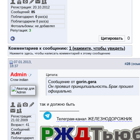
Регистрация: 20.10.2012
Сообщений:
85
Поблагодарил:
0
раз(а)
Поблагодарили 8 раз(а)
Фотоальбомы:
не добавлял
Репутация:
3
0
Цитировать
Комментариев к сообщению:
1 (нажмите, чтобы увидеть)
Нажмите здесь, чтобы написать комментарий к этому сообщению
07.01.2013,
#
28
(
ссы
18:37
Admin
Цитата:
Crow indian
Сообщение от
gorin.gera
Он проявил принципиальность.Брак прошел
официально.
так и должно быть
__________________
Регистрация:
Телеграм-канал ЖЕЛЕЗНОДОРОЖНИК
21.02.2009
Возраст: 41
Сообщений:
30,457
Поблагодарил: