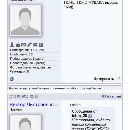
ПОЧЕТНОГО МУДАКА имеешь
ты))))
Регистрация: 17.08.2011
Сообщений:
16
Поблагодарил:
1
раз(а)
Поблагодарили 2 раз(а)
Фотоальбомы:
не добавлял
Репутация:
5
0
Цитировать
Нажмите здесь, чтобы написать комментарий к этому сообщению
06.01.2013, 22:21
#
24
(
ссылка
)
Виктор Чистополов
Цитата:
Новичок
Сообщение от
tchm_20
Чистополов, судя по
твоим комментам
звание ПОЧЕТНОГО