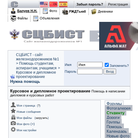
Забыл пароль?
Регистрация
Балуев Н.Н.
Фото
РЖДТьюб
Дневники
Файлы
Объявления
СЦБИСТ - сайт
железнодорожников №1
>
Помощь студентам,
Имя
Запомнить?
аспирантам, учащимся
>
Пароль
Курсовое и дипломное
проектирование
Нужна помощь
Курсовое и дипломное проектирование
Помощь в написании
дипломов и курсовых работ
Форумы
Моя страница
(
?
)
Фотогалерея
Новые сообщения
Студенту
Дороги
Мои файлы
(
загрузить
)
Группы
(
+
)
Мои фото
Помощь
Мои настройки
Календарь
Новые фото