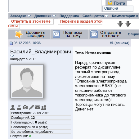
Почта
Ошибка
Закладки
Дневники
Поддержка
Сообщество
Комментарии к
Ответить в этой теме
Перейти в раздел этой
темы
Опции
08.12.2015, 16:36
#
1
(
ссылка
)
Василий_Владимирович
Тема:
Нужна помощь
Кандидат в V.I.P.
Народ, срочно нужен
реферат по дисциплине
тяговый электропривод
локомотивов на тему
"Описание электропривода
электровозов ВЛ80" (т.е.
описание работы от
токоприемника до тягового
электродвигателя)!
Торговцы могут не писать.
Денег нет!
Регистрация: 22.09.2015
Сообщений:
12
Поблагодарил:
0
раз(а)
Поблагодарили 0 раз(а)
Фотоальбомы:
не добавлял
Репутация:
0