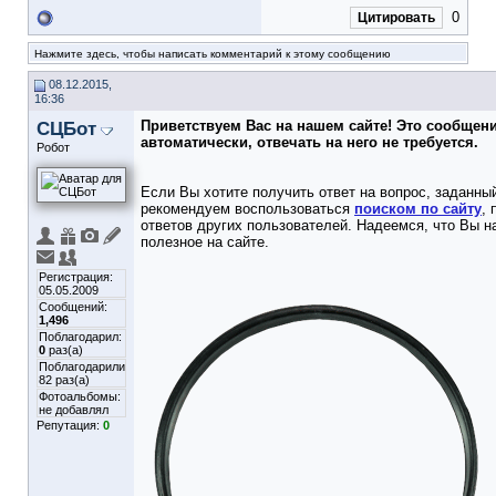
0
Цитировать
Нажмите здесь, чтобы написать комментарий к этому сообщению
08.12.2015,
16:36
СЦБот
Приветствуем Вас на нашем сайте! Это сообщен
автоматически, отвечать на него не требуется.
Робот
Если Вы хотите получить ответ на вопрос, заданный
рекомендуем воспользоваться
поиском по сайту
,
ответов других пользователей. Надеемся, что Вы н
полезное на сайте.
Регистрация:
05.05.2009
Сообщений:
1,496
Поблагодарил:
0
раз(а)
Поблагодарили
82 раз(а)
Фотоальбомы:
не добавлял
Репутация:
0