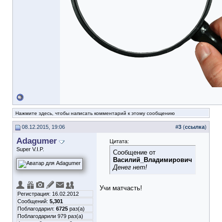
Нажмите здесь, чтобы написать комментарий к этому сообщению
08.12.2015, 19:06
#
3
(
ссылка
)
Adagumer
Цитата:
Super V.I.P.
Сообщение от
Василий_Владимирович
Денег нет!
Учи матчасть!
Регистрация: 16.02.2012
Сообщений:
5,301
Поблагодарил:
6725
раз(а)
Поблагодарили 979 раз(а)