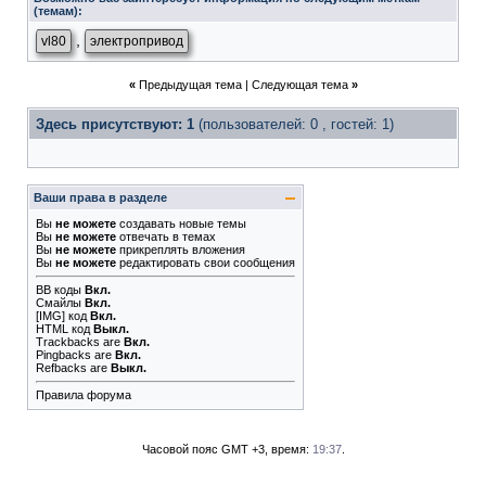
(темам):
,
vl80
электропривод
«
Предыдущая тема
|
Следующая тема
»
Здесь присутствуют: 1
(пользователей: 0 , гостей: 1)
Ваши права в разделе
Вы
не можете
создавать новые темы
Вы
не можете
отвечать в темах
Вы
не можете
прикреплять вложения
Вы
не можете
редактировать свои сообщения
BB коды
Вкл.
Смайлы
Вкл.
[IMG]
код
Вкл.
HTML код
Выкл.
Trackbacks
are
Вкл.
Pingbacks
are
Вкл.
Refbacks
are
Выкл.
Правила форума
Часовой пояс GMT +3, время:
19:37
.