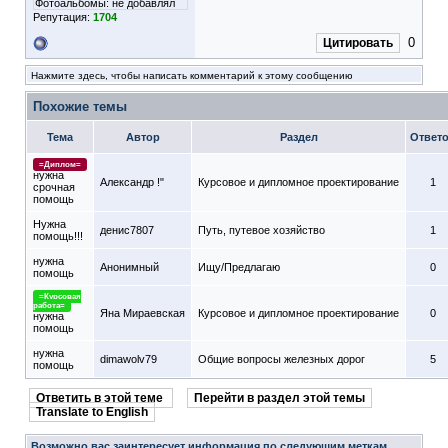
Фотоальбомы:
не добавлял
Репутация:
1704
0
Цитировать
Нажмите здесь, чтобы написать комментарий к этому сообщению
Похожие темы
Тема
Автор
Раздел
Ответ
=Диплом=
нужна
Александр !"
Курсовое и дипломное проектирование
1
срочная
помощь
Нужна
денис7807
Путь, путевое хозяйство
1
помощь!!!
нужна
Анонимный
Ищу/Предлагаю
0
помощь
=Курсовая
работа=
Яна Мираевская
Курсовое и дипломное проектирование
0
нужна
помощь
нужна
dimawolv79
Общие вопросы железных дорог
5
помощь
Ответить в этой теме
Перейти в раздел этой темы
Translate to English
Возможно вас заинтересует информация по следующим меткам