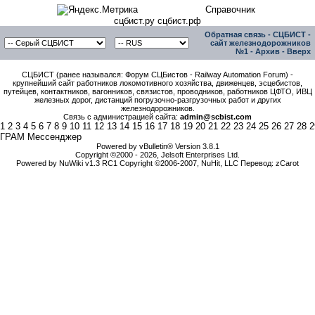
Справочник
сцбист.ру сцбист.рф
Обратная связь
-
СЦБИСТ -
сайт железнодорожников
№1
-
Архив
-
Вверх
СЦБИСТ (ранее назывался: Форум СЦБистов - Railway Automation Forum) -
крупнейший сайт работников локомотивного хозяйства, движенцев, эсцебистов,
путейцев, контактников, вагонников, связистов, проводников, работников ЦФТО, ИВЦ
железных дорог, дистанций погрузочно-разгрузочных работ и других
железнодорожников.
Связь с администрацией сайта:
admin@scbist.com
1
2
3
4
5
6
7
8
9
10
11
12
13
14
15
16
17
18
19
20
21
22
23
24
25
26
27
28
2
ГРАМ Мессенджер
Powered by vBulletin® Version 3.8.1
Copyright ©2000 - 2026, Jelsoft Enterprises Ltd.
Powered by NuWiki v1.3 RC1 Copyright ©2006-2007, NuHit, LLC Перевод: zCarot