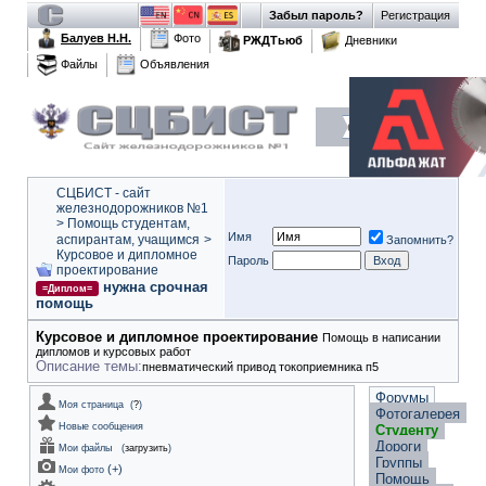
Забыл пароль?
Регистрация
Балуев Н.Н.
Фото
РЖДТьюб
Дневники
Файлы
Объявления
СЦБИСТ - сайт
железнодорожников №1
>
Помощь студентам,
Имя
аспирантам, учащимся
>
Запомнить?
Курсовое и дипломное
Пароль
проектирование
нужна срочная
=Диплом=
помощь
Курсовое и дипломное проектирование
Помощь в написании
дипломов и курсовых работ
Описание темы:
пневматический привод токоприемника п5
Форумы
Моя страница
(
?
)
Фотогалерея
Новые сообщения
Студенту
Дороги
Мои файлы
(
загрузить
)
Группы
(
+
)
Мои фото
Помощь