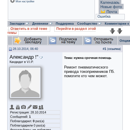
Мои настройки
Календарь
Новые фото
Почта
Ошибка
Закладки
Дневники
Поддержка
Сообщество
Комментарии к
Ответить в этой теме
Перейти в раздел этой
темы
Опции
28.10.2014, 06:40
#
1
(
ссылка
)
Александр !"
Тема:
нужна срочная помощь
Кандидат в V.I.P.
Ремонт пневматического
привода токоприемников П5.
помогите кто чем может.
Регистрация: 28.10.2014
Сообщений:
1
Поблагодарил:
0
раз(а)
Поблагодарили 0 раз(а)
Фотоальбомы:
не добавлял