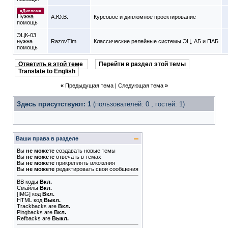
=Диплом=
Нужна
А.Ю.В.
Курсовое и дипломное проектирование
помощь
ЭЦК-03
нужна
RazovTim
Классические релейные системы ЭЦ, АБ и ПАБ
помощь
Ответить в этой теме
Перейти в раздел этой темы
Translate to English
«
Предыдущая тема
|
Следующая тема
»
Здесь присутствуют: 1
(пользователей: 0 , гостей: 1)
Ваши права в разделе
Вы
не можете
создавать новые темы
Вы
не можете
отвечать в темах
Вы
не можете
прикреплять вложения
Вы
не можете
редактировать свои сообщения
BB коды
Вкл.
Смайлы
Вкл.
[IMG]
код
Вкл.
HTML код
Выкл.
Trackbacks
are
Вкл.
Pingbacks
are
Вкл.
Refbacks
are
Выкл.