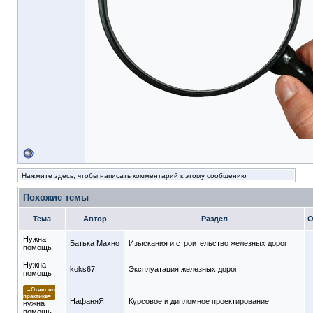
Нажмите здесь, чтобы написать комментарий к этому сообщению
Похожие темы
Тема
Автор
Раздел
О
Нужна
Батька Махно
Изыскания и строительство железных дорог
помощь
Нужна
koks67
Эксплуатация железных дорог
помощь
=Отчет по
практике=
НафаняЯ
Курсовое и дипломное проектирование
нужна
помощь.