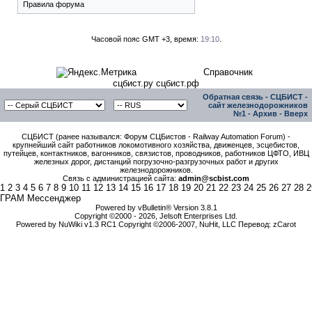
Правила форума
Часовой пояс GMT +3, время:
19:10
.
Справочник
сцбист.ру сцбист.рф
Обратная связь
-
СЦБИСТ -
сайт железнодорожников
№1
-
Архив
-
Вверх
СЦБИСТ (ранее назывался: Форум СЦБистов - Railway Automation Forum) -
крупнейший сайт работников локомотивного хозяйства, движенцев, эсцебистов,
путейцев, контактников, вагонников, связистов, проводников, работников ЦФТО, ИВЦ
железных дорог, дистанций погрузочно-разгрузочных работ и других
железнодорожников.
Связь с администрацией сайта:
admin@scbist.com
1
2
3
4
5
6
7
8
9
10
11
12
13
14
15
16
17
18
19
20
21
22
23
24
25
26
27
28
2
ГРАМ Мессенджер
Powered by vBulletin® Version 3.8.1
Copyright ©2000 - 2026, Jelsoft Enterprises Ltd.
Powered by NuWiki v1.3 RC1 Copyright ©2006-2007, NuHit, LLC Перевод: zCarot