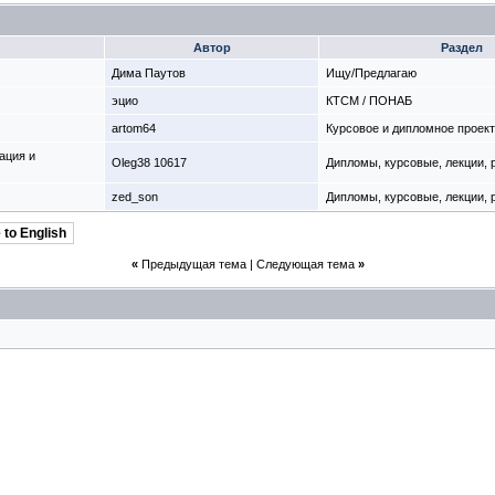
Автор
Раздел
Дима Паутов
Ищу/Предлагаю
эцио
КТСМ / ПОНАБ
artom64
Курсовое и дипломное проек
ация и
Oleg38 10617
Дипломы, курсовые, лекции,
zed_son
Дипломы, курсовые, лекции,
 to English
«
Предыдущая тема
|
Следующая тема
»