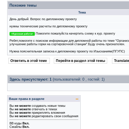
Похожие темы
Тема
День добрый. Вопрос по дипломному проекту
нужны технические расчеты по дипломному проекту
Помогите пожалуйста начертить схему к кур. проекту
=Курсовая работа=
Ребят,помогите с поиском информации для дипломной работы по теме "Организ
улучшение работы горки на сортировочной станции".Буду очень признателен.
Нужна пояснительная записка к дипломному проекту по Изысканиям(ПГУПС)
Ответить в этой теме
Перейти в раздел этой темы
Translate
Здесь присутствуют: 1
(пользователей: 0 , гостей: 1)
Ваши права в разделе
Вы
не можете
создавать новые темы
Вы
не можете
отвечать в темах
Вы
не можете
прикреплять вложения
Вы
не можете
редактировать свои сообщения
BB коды
Вкл.
Смайлы
Вкл.