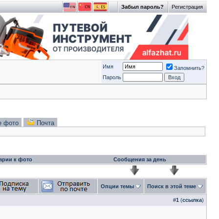
Забыл пароль?
Регистрация
Имя
Запомнить?
Пароль
е фото
Почта
арии к фото
Сообщения за день
Опции темы
Поиск в этой теме
#
1
(
ссылка
)