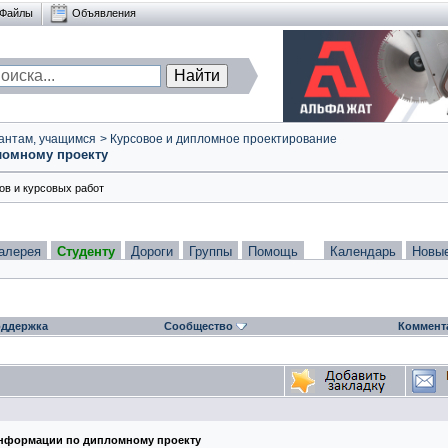
Файлы
Объявления
антам, учащимся
>
Курсовое и дипломное проектирование
ломному проекту
в и курсовых работ
алерея
Студенту
Дороги
Группы
Помощь
Календарь
Новы
ддержка
Сообщество
Коммент
информации по дипломному проекту