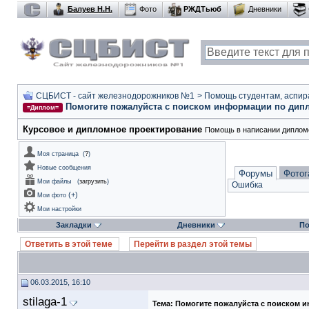
Балуев Н.Н.
Фото
РЖДТьюб
Дневники
СЦБИСТ - сайт железнодорожников №1
>
Помощь студентам, аспир
Помогите пожалуйста с поиском информации по дип
=Диплом=
Курсовое и дипломное проектирование
Помощь в написании дипломо
Моя страница
(
?
)
Новые сообщения
Форумы
Фотог
Мои файлы
(
загрузить
)
Ошибка
(
+
)
Мои фото
Мои настройки
Закладки
Дневники
По
Ответить в этой теме
Перейти в раздел этой темы
06.03.2015, 16:10
stilaga-1
Тема:
Помогите пожалуйста с поиском 