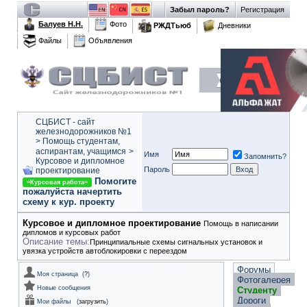
Забыл пароль?
Регистрация
Балуев Н.Н.
Фото
РЖДТьюб
Дневники
Файлы
Объявления
СЦБИСТ - сайт
железнодорожников №1
>
Помощь студентам,
аспирантам, учащимся
>
Имя
Запомнить?
Курсовое и дипломное
Пароль
проектирование
Помогите
=Курсовая работа=
пожалуйста начертить
схему к кур. проекту
Курсовое и дипломное проектирование
Помощь в написании
дипломов и курсовых работ
Описание темы:
Принципиальные схемы сигнальных установок и
увязка устройств автоблокировки с переездом
Форумы
Моя страница
(
?
)
Фотогалерея
Новые сообщения
Студенту
Дороги
Мои файлы
(
загрузить
)