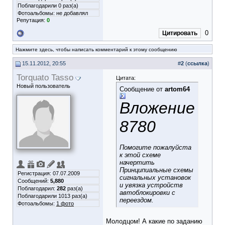
Поблагодарили 0 раз(а)
Фотоальбомы:
не добавлял
Репутация:
0
0
Цитировать
Нажмите здесь, чтобы написать комментарий к этому сообщению
15.11.2012, 20:55
#
2
(
ссылка
)
Torquato Tasso
Цитата:
Новый пользователь
Сообщение от
artom64
Вложение
8780
Помогите пожалуйста
к этой схеме
начертить
Принципиальные схемы
Регистрация: 07.07.2009
сигнальных установок
Сообщений:
5,880
и увязка устройств
Поблагодарил:
282
раз(а)
автоблокировки с
Поблагодарили 1013 раз(а)
переездом.
Фотоальбомы:
1 фото
Молодцом! А какие по заданию