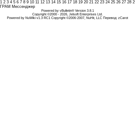
1
2
3
4
5
6
7
8
9
10
11
12
13
14
15
16
17
18
19
20
21
22
23
24
25
26
27
28
2
ГРАМ Мессенджер
Powered by vBulletin® Version 3.8.1
Copyright ©2000 - 2026, Jelsoft Enterprises Ltd.
Powered by NuWiki v1.3 RC1 Copyright ©2006-2007, NuHit, LLC Перевод: zCarot