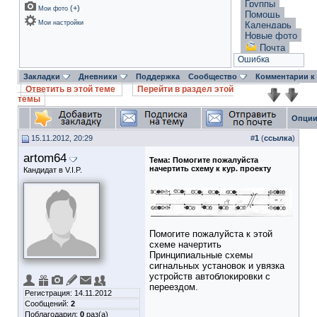
Группы
(
+
)
Мои фото
Помощь
Мои настройки
Календарь
Новые фото
Почта
Ошибка
Закладки
Дневники
Поддержка
Сообщество
Комментарии к
Ответить в этой теме
Перейти в раздел этой
темы
Опции
15.11.2012, 20:29
#
1
(
ссылка
)
artom64
Тема:
Помогите пожалуйста
начертить схему к кур. проекту
Кандидат в V.I.P.
Помогите пожалуйста к этой
схеме начертить
Принципиальные схемы
сигнальных установок и увязка
устройств автоблокировки с
переездом.
Регистрация: 14.11.2012
Сообщений:
2
Поблагодарил:
0
раз(а)