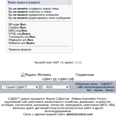
Ваши права в разделе
Вы
не можете
создавать новые темы
Вы
не можете
отвечать в темах
Вы
не можете
прикреплять вложения
Вы
не можете
редактировать свои сообщения
BB коды
Вкл.
Смайлы
Вкл.
[IMG]
код
Вкл.
HTML код
Выкл.
Trackbacks
are
Вкл.
Pingbacks
are
Вкл.
Refbacks
are
Выкл.
Правила форума
Часовой пояс GMT +3, время:
16:55
.
Справочник
сцбист.ру сцбист.рф
Обратная связь
-
СЦБИСТ -
сайт железнодорожников
№1
-
Архив
-
Вверх
СЦБИСТ (ранее назывался: Форум СЦБистов - Railway Automation Forum) -
крупнейший сайт работников локомотивного хозяйства, движенцев, эсцебистов,
путейцев, контактников, вагонников, связистов, проводников, работников ЦФТО, ИВЦ
железных дорог, дистанций погрузочно-разгрузочных работ и других
железнодорожников.
Связь с администрацией сайта:
admin@scbist.com