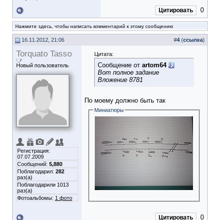
0
Цитировать
Нажмите здесь, чтобы написать комментарий к этому сообщению
16.11.2012, 21:06
#
4
(
ссылка
)
Torquato Tasso
Цитата:
Сообщение от
artom64
Новый пользователь
Вот полное задание
Вложение 8781
По моему должно быть так
Миниатюры
Регистрация:
07.07.2009
Сообщений:
5,880
Поблагодарил:
282
раз(а)
Поблагодарили 1013
раз(а)
Фотоальбомы:
1 фото
0
Цитировать