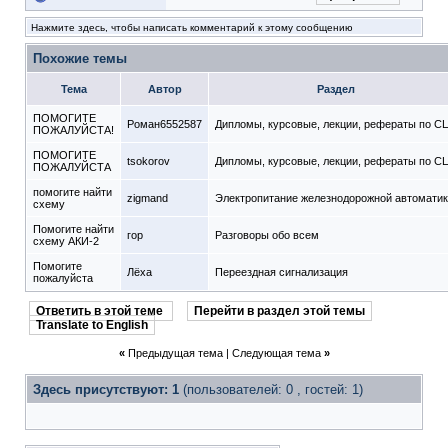
Нажмите здесь, чтобы написать комментарий к этому сообщению
Похожие темы
Тема
Автор
Раздел
ПОМОГИТЕ
Роман6552587
Дипломы, курсовые, лекции, рефераты по С
ПОЖАЛУЙСТА!
ПОМОГИТЕ
tsokorov
Дипломы, курсовые, лекции, рефераты по С
ПОЖАЛУЙСТА
помогите найти
zigmand
Электропитание железнодорожной автомати
схему
Помогите найти
гор
Разговоры обо всем
схему АКИ-2
Помогите
Лёха
Переездная сигнализация
пожалуйста
Ответить в этой теме
Перейти в раздел этой темы
Translate to English
«
Предыдущая тема
|
Следующая тема
»
Здесь присутствуют: 1
(пользователей: 0 , гостей: 1)