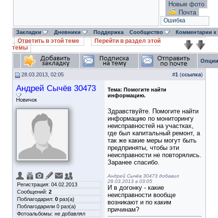
Новые фото
Почта
Ошибка
Закладки
Дневники
Поддержка
Сообщество
Комментарии к
Ответить в этой теме
Перейти в раздел этой
темы
Опции
28.03.2013, 02:05
#
1
(
ссылка
)
Андрей Сычёв 30473
Тема:
Помогите найти
информацию.
Новичок
Здравствуйте. Помогите найти
информацию по мониторингу
неисправностей на участках,
где был капитальный ремонт, а
так же какие меры могут быть
предприняты, чтобы эти
неисправности не повторялись.
Заранее спасибо.
Андрей Сычёв 30473 добавил
28.03.2013 в 03:05
Регистрация: 04.02.2013
И в догонку - какие
Сообщений:
2
неисправности вообще
Поблагодарил:
0
раз(а)
возникают и по каким
Поблагодарили 0 раз(а)
причинам?
Фотоальбомы:
не добавлял