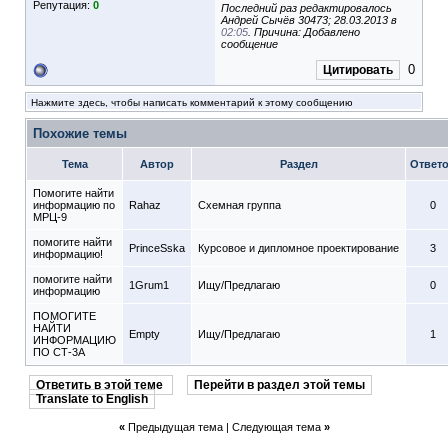
Репутация:
0
Последний раз редактировалось
Андрей Сычёв 30473; 28.03.2013 в
02:05
. Причина: Добавлено
сообщение
0
Цитировать
Нажмите здесь, чтобы написать комментарий к этому сообщению
Похожие темы
Тема
Автор
Раздел
Ответ
Помогите найти
информацию по
Rahaz
Схемная группа
0
МРЦ-9
помогите найти
PrinceSska
Курсовое и дипломное проектирование
3
информацию!
помогите найти
1Grum1
Ищу/Предлагаю
0
информацию
ПОМОГИТЕ
НАЙТИ
Empty
Ищу/Предлагаю
1
ИНФОРМАЦИЮ
ПО СТ-3А
Ответить в этой теме
Перейти в раздел этой темы
Translate to English
«
Предыдущая тема
|
Следующая тема
»