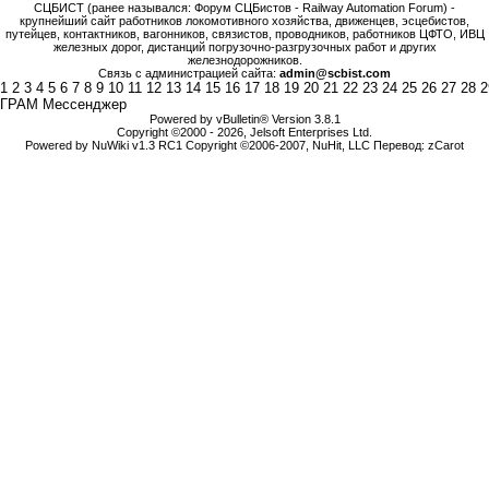
СЦБИСТ (ранее назывался: Форум СЦБистов - Railway Automation Forum) -
крупнейший сайт работников локомотивного хозяйства, движенцев, эсцебистов,
путейцев, контактников, вагонников, связистов, проводников, работников ЦФТО, ИВЦ
железных дорог, дистанций погрузочно-разгрузочных работ и других
железнодорожников.
Связь с администрацией сайта:
admin@scbist.com
1
2
3
4
5
6
7
8
9
10
11
12
13
14
15
16
17
18
19
20
21
22
23
24
25
26
27
28
2
ГРАМ Мессенджер
Powered by vBulletin® Version 3.8.1
Copyright ©2000 - 2026, Jelsoft Enterprises Ltd.
Powered by NuWiki v1.3 RC1 Copyright ©2006-2007, NuHit, LLC Перевод: zCarot