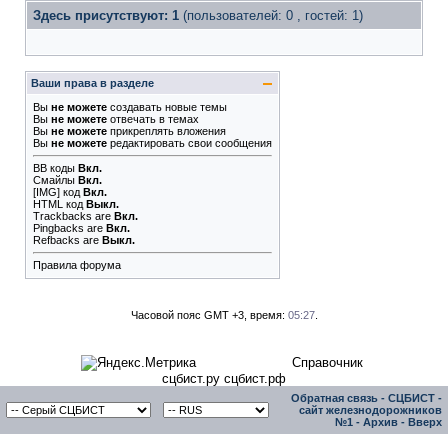
Здесь присутствуют: 1
(пользователей: 0 , гостей: 1)
Ваши права в разделе
Вы
не можете
создавать новые темы
Вы
не можете
отвечать в темах
Вы
не можете
прикреплять вложения
Вы
не можете
редактировать свои сообщения
BB коды
Вкл.
Смайлы
Вкл.
[IMG]
код
Вкл.
HTML код
Выкл.
Trackbacks
are
Вкл.
Pingbacks
are
Вкл.
Refbacks
are
Выкл.
Правила форума
Часовой пояс GMT +3, время:
05:27
.
Справочник
сцбист.ру сцбист.рф
Обратная связь
-
СЦБИСТ -
сайт железнодорожников
№1
-
Архив
-
Вверх