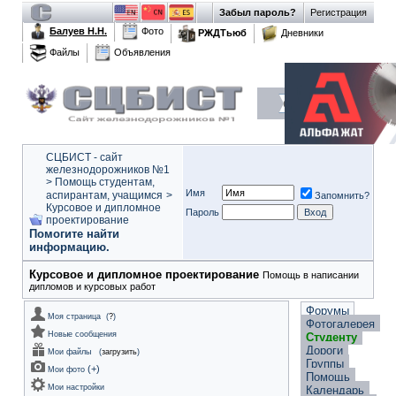
Забыл пароль?
Регистрация
Балуев Н.Н.
Фото
РЖДТьюб
Дневники
Файлы
Объявления
СЦБИСТ - сайт
железнодорожников №1
>
Помощь студентам,
Имя
аспирантам, учащимся
>
Запомнить?
Курсовое и дипломное
Пароль
проектирование
Помогите найти
информацию.
Курсовое и дипломное проектирование
Помощь в написании
дипломов и курсовых работ
Форумы
Моя страница
(
?
)
Фотогалерея
Новые сообщения
Студенту
Дороги
Мои файлы
(
загрузить
)
Группы
(
+
)
Мои фото
Помощь
Мои настройки
Календарь