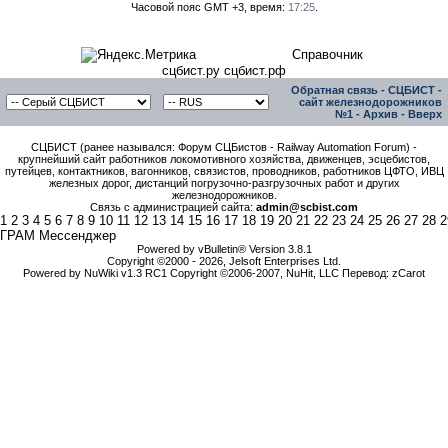
Часовой пояс GMT +3, время:
17:25
.
Справочник
сцбист.ру сцбист.рф
Обратная связь
-
СЦБИСТ -
сайт железнодорожников
№1
-
Архив
-
Вверх
СЦБИСТ (ранее назывался: Форум СЦБистов - Railway Automation Forum) -
крупнейший сайт работников локомотивного хозяйства, движенцев, эсцебистов,
путейцев, контактников, вагонников, связистов, проводников, работников ЦФТО, ИВЦ
железных дорог, дистанций погрузочно-разгрузочных работ и других
железнодорожников.
Связь с администрацией сайта:
admin@scbist.com
1
2
3
4
5
6
7
8
9
10
11
12
13
14
15
16
17
18
19
20
21
22
23
24
25
26
27
28
2
ГРАМ Мессенджер
Powered by vBulletin® Version 3.8.1
Copyright ©2000 - 2026, Jelsoft Enterprises Ltd.
Powered by NuWiki v1.3 RC1 Copyright ©2006-2007, NuHit, LLC Перевод: zCarot