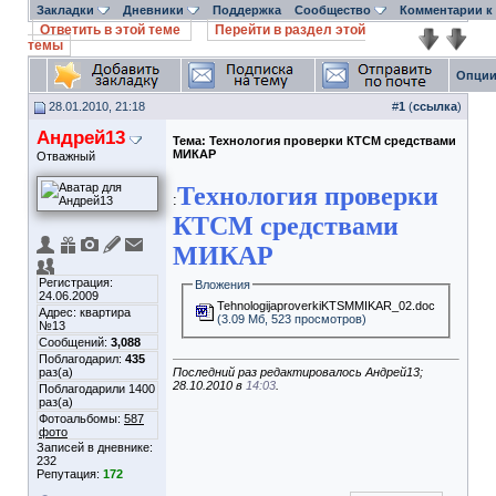
Закладки
Дневники
Поддержка
Сообщество
Комментарии к
Ответить в этой теме
Перейти в раздел этой
темы
Опции
28.01.2010, 21:18
#
1
(
ссылка
)
Андрей13
Тема:
Технология проверки КТСМ средствами
МИКАР
Отважный
Технология проверки
:
КТСМ средствами
МИКАР
Регистрация:
Вложения
24.06.2009
TehnologijaproverkiKTSMMIKAR_02.doc
Адрес: квартира
(3.09 Мб, 523 просмотров)
№13
Сообщений:
3,088
Поблагодарил:
435
раз(а)
Последний раз редактировалось Андрей13;
28.10.2010 в
14:03
.
Поблагодарили 1400
раз(а)
Фотоальбомы:
587
фото
Записей в дневнике:
232
Репутация:
172