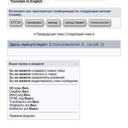
Translate to English
Возможно вас заинтересует информация по следующим меткам
(темам):
,
,
,
,
КТСМ
проверки
микар.
средствами
технология
«
Предыдущая тема
|
Следующая тема
»
Здесь присутствуют: 1
(пользователей: 0 , гостей: 1)
Ваши права в разделе
Вы
не можете
создавать новые темы
Вы
не можете
отвечать в темах
Вы
не можете
прикреплять вложения
Вы
не можете
редактировать свои сообщения
BB коды
Вкл.
Смайлы
Вкл.
[IMG]
код
Вкл.
HTML код
Выкл.
Trackbacks
are
Вкл.
Pingbacks
are
Вкл.
Refbacks
are
Выкл.
Правила форума