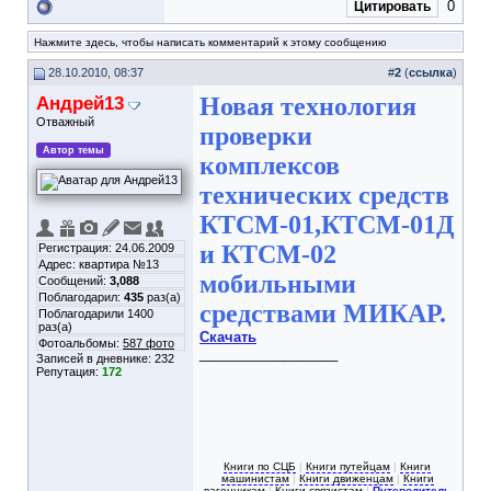
0
Цитировать
Нажмите здесь, чтобы написать комментарий к этому сообщению
28.10.2010, 08:37
#
2
(
ссылка
)
Андрей13
Новая технология
Отважный
проверки
Автор темы
комплексов
технических средств
КТСМ-01,КТСМ-01Д
и КТСМ-02
Регистрация: 24.06.2009
Адрес: квартира №13
мобильными
Сообщений:
3,088
Поблагодарил:
435
раз(а)
средствами МИКАР.
Поблагодарили 1400
раз(а)
Скачать
Фотоальбомы:
587 фото
__________________
Записей в дневнике:
232
Репутация:
172
Книги по СЦБ
|
Книги путейцам
|
Книги
машинистам
|
Книги движенцам
|
Книги
вагонникам
|
Книги связистам
|
Путеводитель