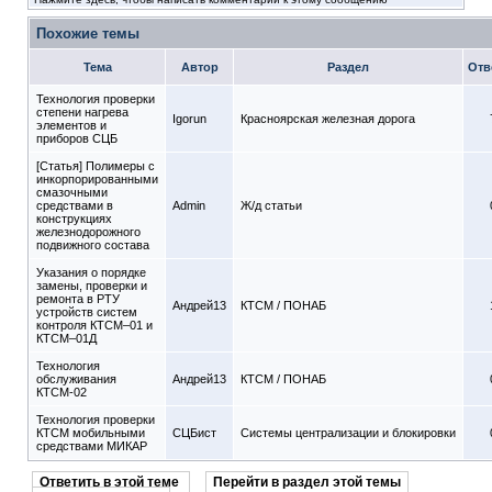
Похожие темы
Тема
Автор
Раздел
Отв
Технология проверки
степени нагрева
Igorun
Красноярская железная дорога
элементов и
приборов СЦБ
[Статья] Полимеры с
инкорпорированными
смазочными
средствами в
Admin
Ж/д статьи
конструкциях
железнодорожного
подвижного состава
Указания о порядке
замены, проверки и
ремонта в РТУ
Андрей13
КТСМ / ПОНАБ
устройств систем
контроля КТСМ–01 и
КТСМ–01Д
Технология
обслуживания
Андрей13
КТСМ / ПОНАБ
КТСМ-02
Технология проверки
КТСМ мобильными
СЦБист
Системы централизации и блокировки
средствами МИКАР
Ответить в этой теме
Перейти в раздел этой темы