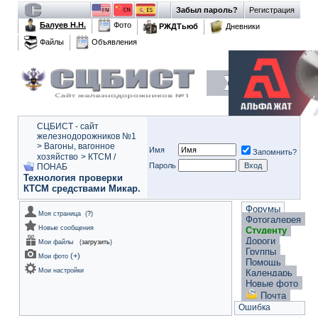
Забыл пароль?
Регистрация
Балуев Н.Н.
Фото
РЖДТьюб
Дневники
Файлы
Объявления
СЦБИСТ - сайт
железнодорожников №1
>
Вагоны, вагонное
Имя
Запомнить?
хозяйство
>
КТСМ /
Пароль
ПОНАБ
Технология проверки
КТСМ средствами Микар.
Форумы
Моя страница
(
?
)
Фотогалерея
Новые сообщения
Студенту
Дороги
Мои файлы
(
загрузить
)
Группы
(
+
)
Мои фото
Помощь
Мои настройки
Календарь
Новые фото
Почта
Ошибка