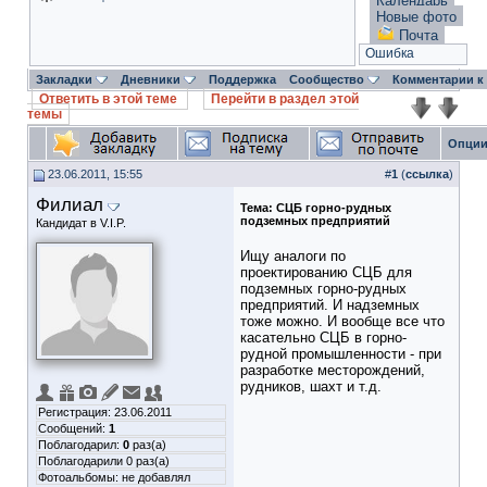
Календарь
Новые фото
Почта
Ошибка
Закладки
Дневники
Поддержка
Сообщество
Комментарии к
Ответить в этой теме
Перейти в раздел этой
темы
Опции
23.06.2011, 15:55
#
1
(
ссылка
)
Филиал
Тема:
СЦБ горно-рудных
подземных предприятий
Кандидат в V.I.P.
Ищу аналоги по
проектированию СЦБ для
подземных горно-рудных
предприятий. И надземных
тоже можно. И вообще все что
касательно СЦБ в горно-
рудной промышленности - при
разработке месторождений,
рудников, шахт и т.д.
Регистрация: 23.06.2011
Сообщений:
1
Поблагодарил:
0
раз(а)
Поблагодарили 0 раз(а)
Фотоальбомы:
не добавлял