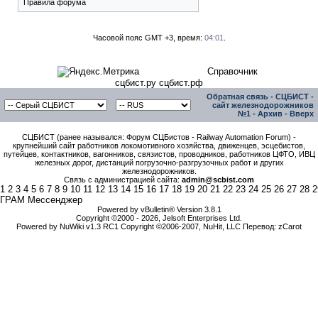
Правила форума
Часовой пояс GMT +3, время:
04:01
.
Справочник
сцбист.ру сцбист.рф
Обратная связь
-
СЦБИСТ -
сайт железнодорожников
№1
-
Архив
-
Вверх
СЦБИСТ (ранее назывался: Форум СЦБистов - Railway Automation Forum) -
крупнейший сайт работников локомотивного хозяйства, движенцев, эсцебистов,
путейцев, контактников, вагонников, связистов, проводников, работников ЦФТО, ИВЦ
железных дорог, дистанций погрузочно-разгрузочных работ и других
железнодорожников.
Связь с администрацией сайта:
admin@scbist.com
1
2
3
4
5
6
7
8
9
10
11
12
13
14
15
16
17
18
19
20
21
22
23
24
25
26
27
28
2
ГРАМ Мессенджер
Powered by vBulletin® Version 3.8.1
Copyright ©2000 - 2026, Jelsoft Enterprises Ltd.
Powered by NuWiki v1.3 RC1 Copyright ©2006-2007, NuHit, LLC Перевод: zCarot