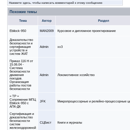
Нажмите здесь, чтобы написать комментарий к этому сообщению
Похожие темы
Тема
Автор
Раздел
Ebilock-950
MAN2009
Курсовое и дипломное проектирование
Доказательство
безопасности и
сертификация
Admin
xx3
устройств и
систем ЖАТ
Приказ 116 Н от
15.06.04 -
Система
безопасности
движения
Admin
Локомотивное хозяйство
поездов.
Организация
работы постов
безопасности
= ТР =
Сопряжение МПЦ
JFK
Микропроцессорные и релейно-процессорные ц
Ebilock-950 с
АПК-ДК
Сертификация и
доказательство
безопасности
СЦБист
Книги и журналы
систем
железнодорожной