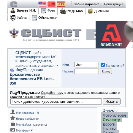
Забыл пароль?
Регистрация
Балуев Н.Н.
Фото
РЖДТьюб
Дневники
Файлы
Объявления
СЦБИСТ - сайт
железнодорожников №1
>
Помощь студентам,
Имя
аспирантам, учащимся
>
Запомнить?
Ищу/Предлагаю
Пароль
Доказательство
безопасности EBILock-
950
Ищу/Предлагаю
Создайте тему
в этом разделе с описанием вашего
задания - и вам помогут!
Форумы
Моя страница
(
?
)
Фотогалерея
Новые сообщения
Студенту
Дороги
Мои файлы
(
загрузить
)
Группы
(
+
)
Мои фото