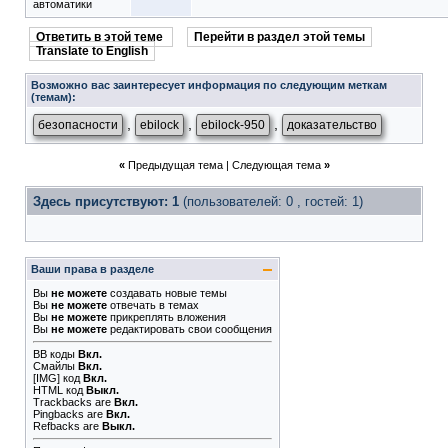
автоматики
Ответить в этой теме
Перейти в раздел этой темы
Translate to English
Возможно вас заинтересует информация по следующим меткам
(темам):
,
,
,
безопасности
ebilock
ebilock-950
доказательство
«
Предыдущая тема
|
Следующая тема
»
Здесь присутствуют: 1
(пользователей: 0 , гостей: 1)
Ваши права в разделе
Вы
не можете
создавать новые темы
Вы
не можете
отвечать в темах
Вы
не можете
прикреплять вложения
Вы
не можете
редактировать свои сообщения
BB коды
Вкл.
Смайлы
Вкл.
[IMG]
код
Вкл.
HTML код
Выкл.
Trackbacks
are
Вкл.
Pingbacks
are
Вкл.
Refbacks
are
Выкл.