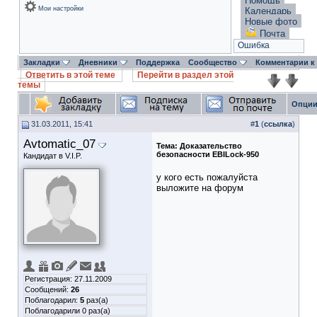
Помощь
Мои настройки
Календарь
Новые фото
Почта
Ошибка
Закладки
Дневники
Поддержка
Сообщество
Комментарии к
Ответить в этой теме
Перейти в раздел этой
темы
Опции
31.03.2011, 15:41
#
1
(
ссылка
)
Avtomatic_07
Тема:
Доказательство
безопасности EBILock-950
Кандидат в V.I.P.
у кого есть пожалуйста
выложите на форум
Регистрация: 27.11.2009
Сообщений:
26
Поблагодарил:
5
раз(а)
Поблагодарили 0 раз(а)