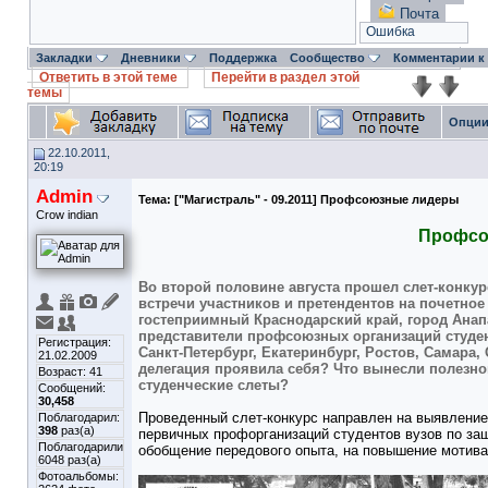
Почта
Ошибка
Закладки
Дневники
Поддержка
Сообщество
Комментарии к
Ответить в этой теме
Перейти в раздел этой
темы
Опции
22.10.2011,
20:19
Admin
Тема:
["Магистраль" - 09.2011] Профсоюзные лидеры
Crow indian
Профсо
Во второй половине августа прошел слет-конку
встречи участников и претендентов на почетное
гостеприимный Краснодарский край, город Анап
представители профсоюзных организаций студе
Регистрация:
Санкт-Петербург, Екатеринбург, Ростов, Самара,
21.02.2009
делегация проявила себя? Что вынесли полезно
Возраст: 41
студенческие слеты?
Сообщений:
30,458
Проведенный слет-конкурс направлен на выявление
Поблагодарил:
398
раз(а)
первичных профорганизаций студентов вузов по защ
Поблагодарили
обобщение передового опыта, на повышение мотива
6048 раз(а)
Фотоальбомы: