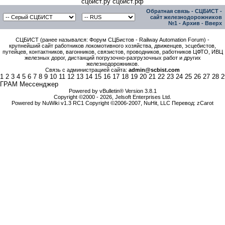
сцбист.ру сцбист.рф
Обратная связь
-
СЦБИСТ -
сайт железнодорожников
№1
-
Архив
-
Вверх
СЦБИСТ (ранее назывался: Форум СЦБистов - Railway Automation Forum) -
крупнейший сайт работников локомотивного хозяйства, движенцев, эсцебистов,
путейцев, контактников, вагонников, связистов, проводников, работников ЦФТО, ИВЦ
железных дорог, дистанций погрузочно-разгрузочных работ и других
железнодорожников.
Связь с администрацией сайта:
admin@scbist.com
1
2
3
4
5
6
7
8
9
10
11
12
13
14
15
16
17
18
19
20
21
22
23
24
25
26
27
28
2
ГРАМ Мессенджер
Powered by vBulletin® Version 3.8.1
Copyright ©2000 - 2026, Jelsoft Enterprises Ltd.
Powered by NuWiki v1.3 RC1 Copyright ©2006-2007, NuHit, LLC Перевод: zCarot