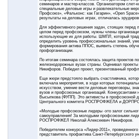
семинаров и мастер-классов. Организатором слет-к
специальные деловые игры и развлекательные меро
Профсоюз», «Фальконс: как Гагарин», «Open Space
результаты на деловых играх, отличалась эрудиро
Для эффективного решения задач, стоящих перед п
целом перед профсоюзом, нужны члены организаци
использующие их для работы. ШМПЛ, который тради
определить уровень профессиональных знаний, ум
формирования актива ППОС, выявить степень обуче
профорганизации.
По итогам семинара состоялась защита проектов п
железнодорожных вузах страны. Оценивал проек
Никифоров. Победил проект, презентованный проф
Еще жюри предстояло выбрать счастливчика, котор
включала мероприятия, в ходе которых потенциал
искусством, умение вести деловые переговоры, зн
вузов и профсоюзных организаций. Конкурсантами 
Высыпкова (ФУПП). Это активисты в профсоюзной д
Центрального комитета РОСПРОФЖЕЛА и ДОРП
«Молодые профсоюзные лидеры -это залог сильного
самоуправления! За молодыми профсоюзными лидер
РОСПРОФЖЕЛ Николай Алексеевич Никифоров.
Победителем конкурса «Лидер-2011», проведенног
представитель профактива Санкт-Петербургского у