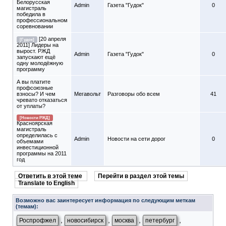
Белорусская
Admin
Газета "Гудок"
0
магистраль
победила в
профессиональном
соревновании
[20 апреля
[Гудок]
2011] Лидеры на
вырост. РЖД
Admin
Газета "Гудок"
0
запускают ещё
одну молодёжную
программу
А вы платите
профсоюзные
взносы? И чем
Мегавольт
Разговоры обо всем
41
чревато отказаться
от уплаты?
[Новости РЖД]
Красноярская
магистраль
определилась с
Admin
Новости на сети дорог
0
объемами
инвестиционной
программы на 2011
год
Ответить в этой теме
Перейти в раздел этой темы
Translate to English
Возможно вас заинтересует информация по следующим меткам
(темам):
,
,
,
,
Роспрофжел
новосибирск
москва
петербург