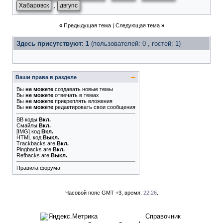
,
Хабаровск
двгупс
«
Предыдущая тема
|
Следующая тема
»
Здесь присутствуют: 1
(пользователей: 0 , гостей: 1)
Ваши права в разделе
Вы
не можете
создавать новые темы
Вы
не можете
отвечать в темах
Вы
не можете
прикреплять вложения
Вы
не можете
редактировать свои сообщения
BB коды
Вкл.
Смайлы
Вкл.
[IMG]
код
Вкл.
HTML код
Выкл.
Trackbacks
are
Вкл.
Pingbacks
are
Вкл.
Refbacks
are
Выкл.
Правила форума
Часовой пояс GMT +3, время:
22:26
.
Справочник