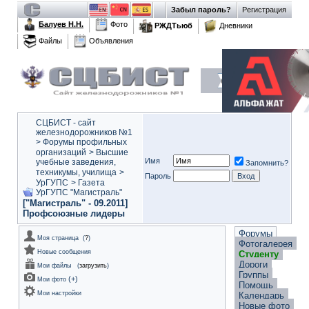
Забыл пароль?
Регистрация
Балуев Н.Н.
Фото
РЖДТьюб
Дневники
Файлы
Объявления
СЦБИСТ - сайт
железнодорожников №1
>
Форумы профильных
организаций
>
Высшие
Имя
учебные заведения,
Запомнить?
техникумы, училища
>
Пароль
УрГУПС
>
Газета
УрГУПС "Магистраль"
["Магистраль" - 09.2011]
Профсоюзные лидеры
Форумы
Моя страница
(
?
)
Фотогалерея
Новые сообщения
Студенту
Дороги
Мои файлы
(
загрузить
)
Группы
(
+
)
Мои фото
Помощь
Мои настройки
Календарь
Новые фото