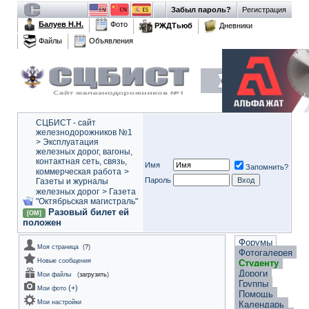
Забыл пароль?
Регистрация
Балуев Н.Н.
Фото
РЖДТьюб
Дневники
Файлы
Объявления
СЦБИСТ - сайт
железнодорожников №1
>
Эксплуатация
железных дорог, вагоны,
контактная сеть, связь,
Имя
Запомнить?
коммерческая работа
>
Пароль
Газеты и журналы
железных дорог
>
Газета
"Октябрьская магистраль"
Разовый билет ей
[ОМ]
положен
Форумы
Моя страница
(
?
)
Фотогалерея
Новые сообщения
Студенту
Дороги
Мои файлы
(
загрузить
)
Группы
(
+
)
Мои фото
Помощь
Мои настройки
Календарь