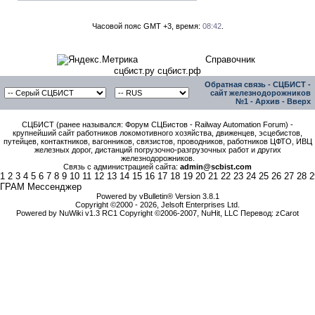
Часовой пояс GMT +3, время:
08:42
.
Справочник
сцбист.ру сцбист.рф
Обратная связь
-
СЦБИСТ -
сайт железнодорожников
№1
-
Архив
-
Вверх
СЦБИСТ (ранее назывался: Форум СЦБистов - Railway Automation Forum) -
крупнейший сайт работников локомотивного хозяйства, движенцев, эсцебистов,
путейцев, контактников, вагонников, связистов, проводников, работников ЦФТО, ИВЦ
железных дорог, дистанций погрузочно-разгрузочных работ и других
железнодорожников.
Связь с администрацией сайта:
admin@scbist.com
1
2
3
4
5
6
7
8
9
10
11
12
13
14
15
16
17
18
19
20
21
22
23
24
25
26
27
28
2
ГРАМ Мессенджер
Powered by vBulletin® Version 3.8.1
Copyright ©2000 - 2026, Jelsoft Enterprises Ltd.
Powered by NuWiki v1.3 RC1 Copyright ©2006-2007, NuHit, LLC Перевод: zCarot