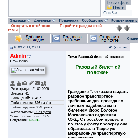
Новые фото
Почта
Ошибка
Закладки
Дневники
Поддержка
Сообщество
Комментарии к
Ответить в этой теме
Перейти в раздел этой
темы
Опции
10.03.2011, 20:14
#
1
(
ссылка
)
Admin
Тема:
Разовый билет ей положен
Crow indian
Разовый билет ей
положен
Регистрация: 21.02.2009
Гражданке Т. отказали выдать
Возраст: 41
разовое транспортное
Сообщений:
30,457
требование для проезда по
Поблагодарил:
398
раз(а)
личным надобностям в
Поблагодарили 6048 раз(а)
билетном бюро Бологое
Фотоальбомы:
2624 фото
Московского отделения
Записей в дневнике:
905
ОЖД. С просьбой провести
Репутация:
126141
по этому факту проверку она
обратилась в Тверскую
межрайонную транспортную
прокуратуру.