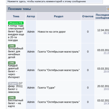
Нажмите здесь, чтобы написать комментарий к этому сообщению
Похожие темы
Последне
Тема
Автор
Раздел
Ответов
сообщен
[Новости УЗ]
К концу года
электронный
12.04.201
билет будет
Admin
Новости на сети дорог
0
06:3
внедрен еще
в 20-ти
поездах
[ОМ]
Лотерейный
03.03.201
билет для
Admin
Газета "Октябрьская магистраль"
0
21:2
ничейных
детей
[ОМ]
Каждый
девятый
03.03.201
Admin
Газета "Октябрьская магистраль"
0
билет –
20:0
через
Интернет
[17
[Гудок]
февр. 2011]
20.02.201
Admin
Газета "Гудок"
0
Билет с
19:0
лимоном
[ОМ]
Бесплатный
03.02.201
Admin
Газета "Октябрьская магистраль"
0
билет – на
19:3
карте