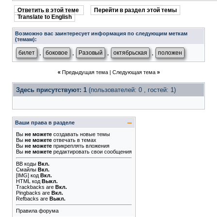
Ответить в этой теме
Перейти в раздел этой темы
Translate to English
Возможно вас заинтересует информация по следующим меткам
(темам):
,
,
,
,
билет
боковое
Разовый
октябрьская
положен
«
Предыдущая тема
|
Следующая тема
»
Здесь присутствуют: 1
(пользователей: 0 , гостей: 1)
Ваши права в разделе
Вы
не можете
создавать новые темы
Вы
не можете
отвечать в темах
Вы
не можете
прикреплять вложения
Вы
не можете
редактировать свои сообщения
BB коды
Вкл.
Смайлы
Вкл.
[IMG]
код
Вкл.
HTML код
Выкл.
Trackbacks
are
Вкл.
Pingbacks
are
Вкл.
Refbacks
are
Выкл.
Правила форума