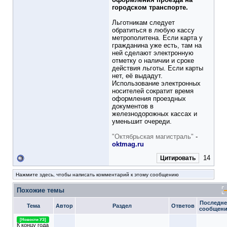
городском транспорте.
Льготникам следует
обратиться в любую кассу
метрополитена. Если карта у
гражданина уже есть, там на
ней сделают электронную
отметку о наличии и сроке
действия льготы. Если карты
нет, её выдадут.
Использование электронных
носителей сократит время
оформления проездных
документов в
железнодорожных кассах и
уменьшит очереди.
"Октябрьская магистраль"
-
oktmag.ru
14
Цитировать
Нажмите здесь, чтобы написать комментарий к этому сообщению
Похожие темы
Последне
Тема
Автор
Раздел
Ответов
сообщен
[Новости УЗ]
К концу года