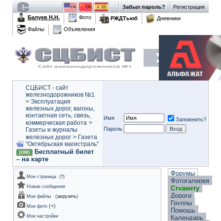
Забыл пароль?
Регистрация
Балуев Н.Н.
Фото
РЖДТьюб
Дневники
Файлы
Объявления
СЦБИСТ - сайт
железнодорожников №1
>
Эксплуатация
железных дорог, вагоны,
контактная сеть, связь,
Имя
Запомнить?
коммерческая работа
>
Пароль
Газеты и журналы
железных дорог
>
Газета
"Октябрьская магистраль"
Бесплатный билет
[ОМ]
– на карте
Форумы
Моя страница
(
?
)
Фотогалерея
Новые сообщения
Студенту
Дороги
Мои файлы
(
загрузить
)
Группы
(
+
)
Мои фото
Помощь
Мои настройки
Календарь