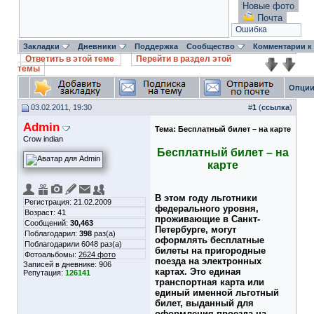
Новые фото
Почта
Ошибка
Закладки
Дневники
Поддержка
Сообщество
Комментарии к
Ответить в этой теме
Перейти в раздел этой
темы
Опции
03.02.2011, 19:30
#
1
(
ссылка
)
Admin
Тема:
Бесплатный билет – на карте
Crow indian
Бесплатный билет – на
карте
В этом году льготники
Регистрация: 21.02.2009
федерального уровня,
Возраст: 41
проживающие в Санкт-
Сообщений:
30,463
Петербурге, могут
Поблагодарил:
398
раз(а)
оформлять бесплатные
Поблагодарили 6048 раз(а)
билеты на пригородные
Фотоальбомы:
2624 фото
поезда на электронных
Записей в дневнике:
906
картах. Это единая
Репутация:
126141
транспортная карта или
единый именной льготный
билет, выданный для
оформления проезда на