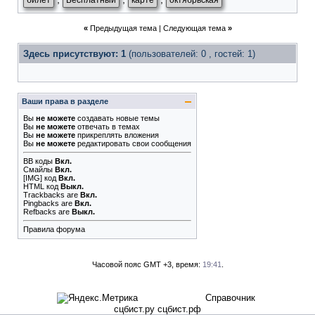
билет
Бесплатный
карте
октябрьская
«
Предыдущая тема
|
Следующая тема
»
Здесь присутствуют: 1
(пользователей: 0 , гостей: 1)
Ваши права в разделе
Вы
не можете
создавать новые темы
Вы
не можете
отвечать в темах
Вы
не можете
прикреплять вложения
Вы
не можете
редактировать свои сообщения
BB коды
Вкл.
Смайлы
Вкл.
[IMG]
код
Вкл.
HTML код
Выкл.
Trackbacks
are
Вкл.
Pingbacks
are
Вкл.
Refbacks
are
Выкл.
Правила форума
Часовой пояс GMT +3, время:
19:41
.
Справочник
сцбист.ру сцбист.рф