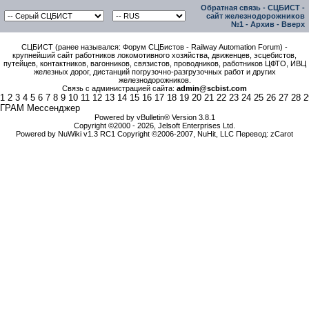
Обратная связь
-
СЦБИСТ -
сайт железнодорожников
№1
-
Архив
-
Вверх
СЦБИСТ (ранее назывался: Форум СЦБистов - Railway Automation Forum) -
крупнейший сайт работников локомотивного хозяйства, движенцев, эсцебистов,
путейцев, контактников, вагонников, связистов, проводников, работников ЦФТО, ИВЦ
железных дорог, дистанций погрузочно-разгрузочных работ и других
железнодорожников.
Связь с администрацией сайта:
admin@scbist.com
1
2
3
4
5
6
7
8
9
10
11
12
13
14
15
16
17
18
19
20
21
22
23
24
25
26
27
28
2
ГРАМ Мессенджер
Powered by vBulletin® Version 3.8.1
Copyright ©2000 - 2026, Jelsoft Enterprises Ltd.
Powered by NuWiki v1.3 RC1 Copyright ©2006-2007, NuHit, LLC Перевод: zCarot