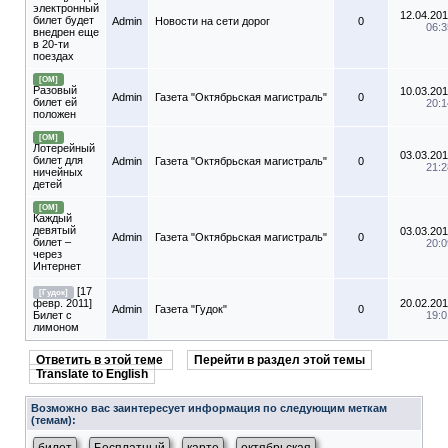
электронный
12.04.201
билет будет
Admin
Новости на сети дорог
0
06:3
внедрен еще
в 20-ти
поездах
[ОМ]
Разовый
10.03.201
Admin
Газета "Октябрьская магистраль"
0
билет ей
20:1
положен
[ОМ]
Лотерейный
03.03.201
билет для
Admin
Газета "Октябрьская магистраль"
0
21:2
ничейных
детей
[ОМ]
Каждый
девятый
03.03.201
Admin
Газета "Октябрьская магистраль"
0
билет –
20:0
через
Интернет
[17
[Гудок]
февр. 2011]
20.02.201
Admin
Газета "Гудок"
0
Билет с
19:0
лимоном
Ответить в этой теме
Перейти в раздел этой темы
Translate to English
Возможно вас заинтересует информация по следующим меткам
(темам):
,
,
,