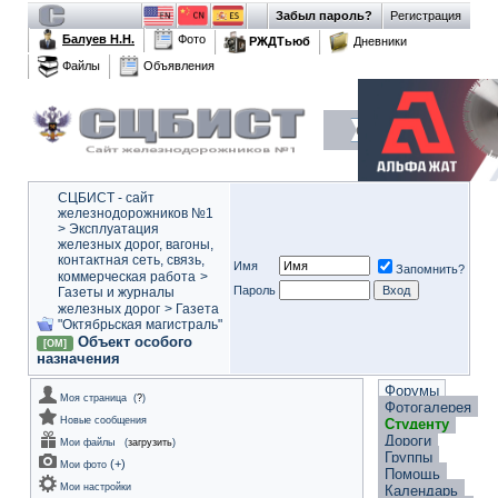
Забыл пароль?
Регистрация
Балуев Н.Н.
Фото
РЖДТьюб
Дневники
Файлы
Объявления
СЦБИСТ - сайт
железнодорожников №1
>
Эксплуатация
железных дорог, вагоны,
контактная сеть, связь,
Имя
Запомнить?
коммерческая работа
>
Пароль
Газеты и журналы
железных дорог
>
Газета
"Октябрьская магистраль"
Объект особого
[ОМ]
назначения
Форумы
Моя страница
(
?
)
Фотогалерея
Новые сообщения
Студенту
Дороги
Мои файлы
(
загрузить
)
Группы
(
+
)
Мои фото
Помощь
Мои настройки
Календарь