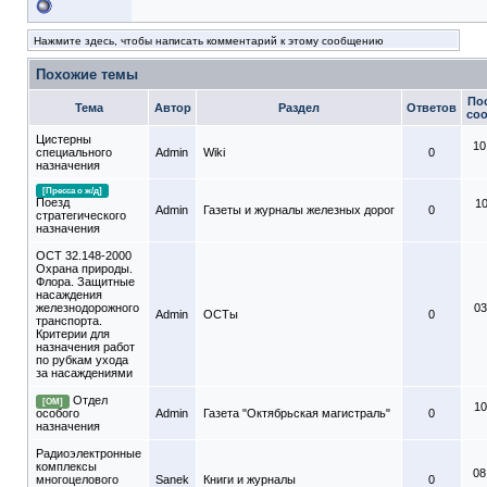
Нажмите здесь, чтобы написать комментарий к этому сообщению
Похожие темы
По
Тема
Автор
Раздел
Ответов
со
Цистерны
10
специального
Admin
Wiki
0
назначения
[Пресса о ж/д]
Поезд
10
Admin
Газеты и журналы железных дорог
0
стратегического
назначения
ОСТ 32.148-2000
Охрана природы.
Флора. Защитные
насаждения
железнодорожного
03
Admin
ОСТы
0
транспорта.
Критерии для
назначения работ
по рубкам ухода
за насаждениями
Отдел
[ОМ]
10
особого
Admin
Газета "Октябрьская магистраль"
0
назначения
Радиоэлектронные
комплексы
08
многоцелового
Sanek
Книги и журналы
0