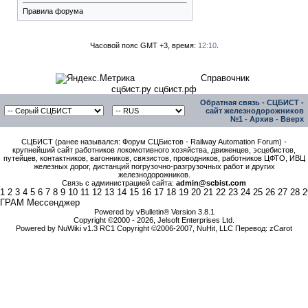
Правила форума
Часовой пояс GMT +3, время:
12:10
.
Справочник
сцбист.ру сцбист.рф
Обратная связь
-
СЦБИСТ -
сайт железнодорожников
№1
-
Архив
-
Вверх
СЦБИСТ (ранее назывался: Форум СЦБистов - Railway Automation Forum) -
крупнейший сайт работников локомотивного хозяйства, движенцев, эсцебистов,
путейцев, контактников, вагонников, связистов, проводников, работников ЦФТО, ИВЦ
железных дорог, дистанций погрузочно-разгрузочных работ и других
железнодорожников.
Связь с администрацией сайта:
admin@scbist.com
1
2
3
4
5
6
7
8
9
10
11
12
13
14
15
16
17
18
19
20
21
22
23
24
25
26
27
28
2
ГРАМ Мессенджер
Powered by vBulletin® Version 3.8.1
Copyright ©2000 - 2026, Jelsoft Enterprises Ltd.
Powered by NuWiki v1.3 RC1 Copyright ©2006-2007, NuHit, LLC Перевод: zCarot