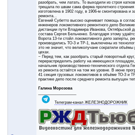
разобрать, чем латать. То выходили из строя катков
трещала по швам сама ферма пролетного строения 
изготовлена в 1902 году, в 1906-м смонтирована и з
ремонта...
Евгений Субетто высоко оценивает помощь в согла
инженеров локомотивного ремонтного депо Великие
дистанции пути Владимира Иванова, Октябрьской д
состава Сергея Бельченко. Благодаря этому удаёт
Ворота 13-ти стойл локомотивного депо заперты, р
производились ТО-3 и ТР-1, выключены из технолог
это не значит, что великолучане сократили объёмы 
цехах.
− Перед тем, как разобрать старый поворотный круг
перераспределить работу на имеющихся площадях,
начальник производственно-технического отдела Ге
из ремонта остаётся на том же уровне. В июне пр
41 секция грузовых локомотивов в объёме ТО-3 и ТР
практике депо после среднего ремонта выпущен те
Галина Морозова
__________________
Телеграм-канал ЖЕЛЕЗНОДОРОЖНИК