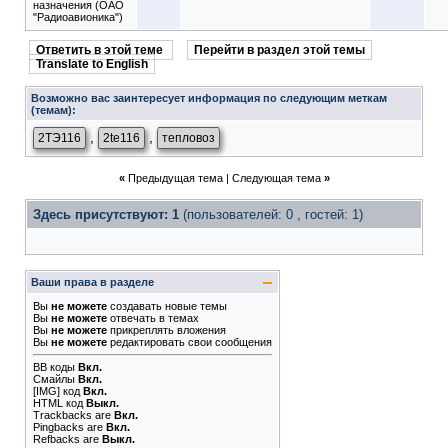
назначения (ОАО
"Радиоавионика")
Ответить в этой теме
Перейти в раздел этой темы
Translate to English
Возможно вас заинтересует информация по следующим меткам
(темам):
,
,
2ТЭ116
2te116
тепловоз
«
Предыдущая тема
|
Следующая тема
»
Здесь присутствуют: 1
(пользователей: 0 , гостей: 1)
Ваши права в разделе
Вы
не можете
создавать новые темы
Вы
не можете
отвечать в темах
Вы
не можете
прикреплять вложения
Вы
не можете
редактировать свои сообщения
BB коды
Вкл.
Смайлы
Вкл.
[IMG]
код
Вкл.
HTML код
Выкл.
Trackbacks
are
Вкл.
Pingbacks
are
Вкл.
Refbacks
are
Выкл.