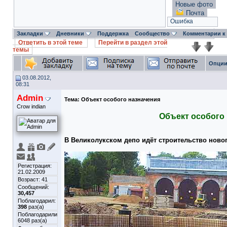
Новые фото
Почта
Ошибка
Закладки
Дневники
Поддержка
Сообщество
Комментарии к
Ответить в этой теме
Перейти в раздел этой
темы
Опции
03.08.2012,
08:31
Admin
Тема:
Объект особого назначения
Crow indian
Объект особого
В Великолукском депо идёт строительство новог
Регистрация:
21.02.2009
Возраст: 41
Сообщений:
30,457
Поблагодарил:
398
раз(а)
Поблагодарили
6048 раз(а)