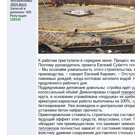
Фотоальбомы:
2624 фото
Записей в
дневнике:
905
Репутация:
126141
К работам приступили в середине июня. Процесс во
Поэтому руководитель проекта Евгений Субетто гот
− Мы осознаём уникальность этого строительства, 
производства, − говорит Евгений Кирович. − Отступ
ливневых дождей, когда котлован затопило водой. 
продлённого рабочего дня.
Подрядчиками деповчане довольны: стройка идёт у
колоссальный объём! Демонтирован старый
поворот
круга, в основании утрамбована «подушка» из щебн
арматурно-каркасные работы выполнены на 100%, 
бетонирования. Уже возведена и центральная опора 
установки бетон набрал прочность.
Ориентировочная стоимость строительства составл
будущий эффект этих средств, безусловно, стоит. 
обладает тем преимуществом, что занимает немного
тепловоз
ов полностью зависит от состояния поворо
воистину древнее сооружение доставляло столько п